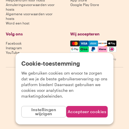
Annuleringsvoorwaarden voor
Google Play Store
hosts
Algemene voorwaarden voor
hosts
Word een host
Volg ons
Wij accepteren
Mastercard, Visa, Amex, Di
Facebook
Instagram
YouTube
Beschikbaarheid varieert per bestemming
Cookie-toestemming
We gebruiken cookies om ervoor te zorgen
©
2026
Withlocals.com
|
Privacybeleid
|
Cookies
|
Sitemap
dat we je de beste gebruikerservaring op ons
platform bieden! Daarnaast gebruiken we
cookies voor analytische en
marketingdoeleinden.
Instellingen
Accepteer cookies
wijzigen