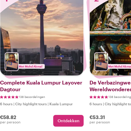
Met Mohd Akmal
Met Mohd Akma
Complete Kuala Lumpur Layover
De Verbazingwe
Dagtour
Wereldwonderen
138 beoordelingen
138 beoordelin
6 hours
|
City highlight tours
|
Kuala Lumpur
6 hours
|
City highlight t
€58.82
€53.31
Ontdekken
per persoon
per persoon