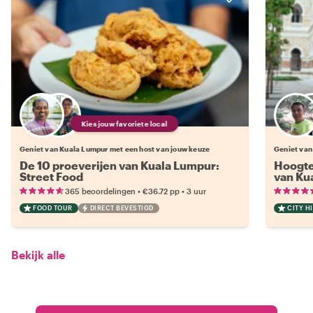
Kies jouw favoriete local
Geniet van Kuala Lumpur met een host van jouw keuze
Geniet van
De 10 proeverijen van Kuala Lumpur:
Hoogte
Street Food
van Ku
•
•
365 beoordelingen
€36.72
pp
3 uur
FOOD TOUR
DIRECT BEVESTIGD
CITY H
Bekijk alle