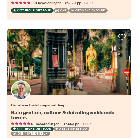
•
•
138 beoordelingen
€53.31
pp
6 uur
CITY HIGHLIGHT TOUR
CAR
GEZINSVRIENDELIJK
Geniet van Kuala Lumpur met Tony
Batu grotten, cultuur & duizelingwekkende
torens
•
•
91 beoordelingen
€73.53
pp
7 uur
CITY HIGHLIGHT TOUR
DIRECT BEVESTIGD
GEZINSVRIENDELIJK