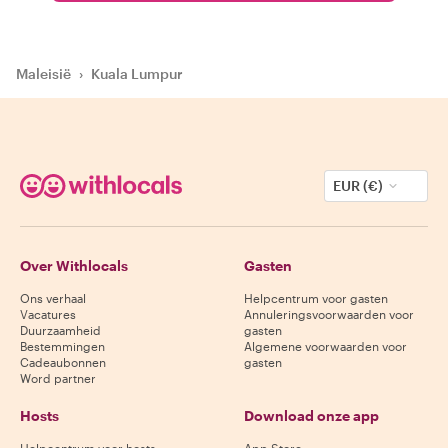
Maleisië
›
Kuala Lumpur
EUR (€)
Over Withlocals
Gasten
Ons verhaal
Helpcentrum voor gasten
Vacatures
Annuleringsvoorwaarden voor
Duurzaamheid
gasten
Bestemmingen
Algemene voorwaarden voor
Cadeaubonnen
gasten
Word partner
Hosts
Download onze app
Helpcentrum voor hosts
App Store