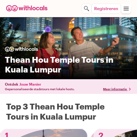
Registreren
Thean Hou Temple Tours in
Kuala Lumpur
Ontdek
Jouw Manier
Gepersonaliseerde stadstours met lokale hosts.
Meer informatie
Top 3 Thean Hou Temple
Tours in Kuala Lumpur
1
2