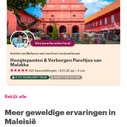
Kies jouw favoriete local
Geniet van Malacca met een host van jouw keuze
Hoogtepunten & Verborgen Pareltjes van
Malakka
•
•
155 beoordelingen
€31.25
pp
3 uur
CITY HIGHLIGHT TOUR
DIRECT BEVESTIGD
Bekijk alle
Meer geweldige ervaringen in
Maleisië