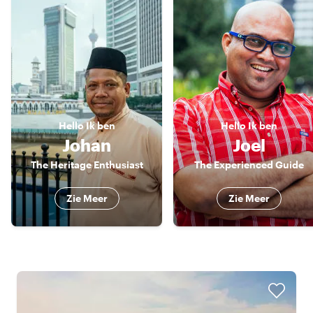
Hello
Ik ben
Hello
Ik ben
Johan
Joel
The Heritage Enthusiast
The Experienced Guide
Zie Meer
Zie Meer