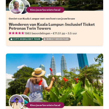
Kies jouw favoriete local
Geniet van Kuala Lumpur met een host van jouw keuze
Wonderen van Kuala Lumpur: Inclusief Ticket
Petronas Twin Towers
•
•
1983 beoordelingen
€71.51
pp
3.5 uur
CITY HIGHLIGHT TOUR
DIRECT BEVESTIGD
Kies jouw favoriete local