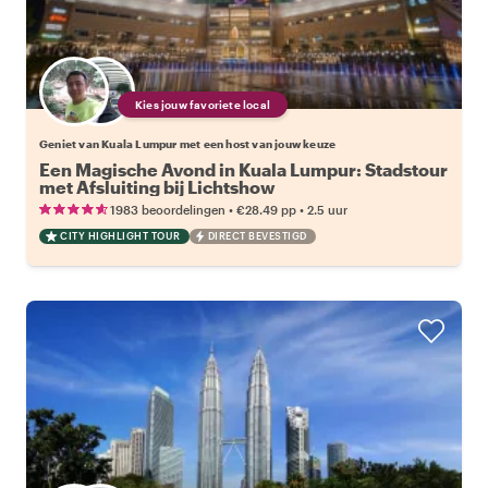
Kies jouw favoriete local
Geniet van Kuala Lumpur met een host van jouw keuze
Een Magische Avond in Kuala Lumpur: Stadstour
met Afsluiting bij Lichtshow
•
•
1983 beoordelingen
€28.49
pp
2.5 uur
CITY HIGHLIGHT TOUR
DIRECT BEVESTIGD