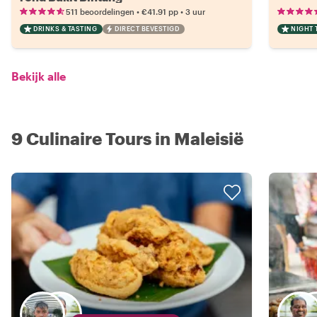
•
•
511 beoordelingen
€41.91
pp
3 uur
DRINKS & TASTING
DIRECT BEVESTIGD
NIGHT 
Bekijk alle
9 Culinaire Tours in Maleisië