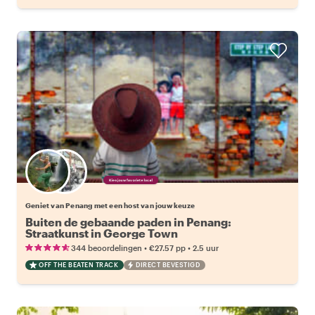
Kies jouw favoriete local
Geniet van Penang met een host van jouw keuze
Buiten de gebaande paden in Penang:
Straatkunst in George Town
•
•
344 beoordelingen
€27.57
pp
2.5 uur
OFF THE BEATEN TRACK
DIRECT BEVESTIGD