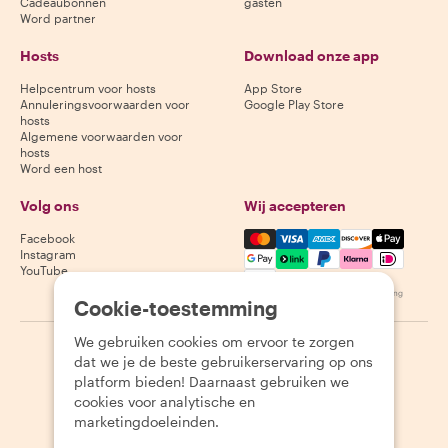
Cadeaubonnen
gasten
Word partner
Hosts
Download onze app
Helpcentrum voor hosts
App Store
Annuleringsvoorwaarden voor
Google Play Store
hosts
Algemene voorwaarden voor
hosts
Word een host
Volg ons
Wij accepteren
Mastercard, Visa, Amex, Di
Facebook
Instagram
YouTube
Beschikbaarheid varieert per bestemming
Cookie-toestemming
We gebruiken cookies om ervoor te zorgen
©
2026
Withlocals.com
|
Privacybeleid
|
Cookies
|
Sitemap
dat we je de beste gebruikerservaring op ons
platform bieden! Daarnaast gebruiken we
cookies voor analytische en
marketingdoeleinden.