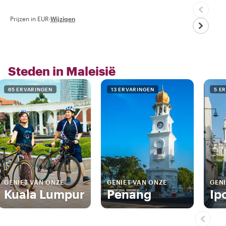
Prijzen in EUR
·
Wijzigen
Steden in Maleisië
65 ERVARINGEN
13 ERVARINGEN
5 E
GENIET VAN ONZE
GENIET VAN ONZE
GENI
Kuala Lumpur
Penang
Ip