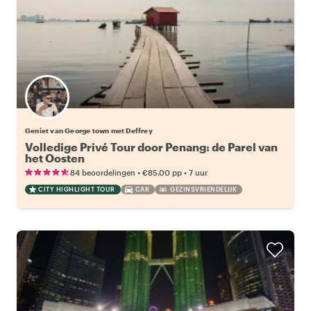
Geniet van George town met Deffrey
Volledige Privé Tour door Penang: de Parel van
het Oosten
•
•
84 beoordelingen
€85.00
pp
7 uur
CITY HIGHLIGHT TOUR
CAR
GEZINSVRIENDELIJK