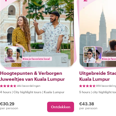
Kies je favoriete local
Kies je fav
Hoogtepunten & Verborgen
Uitgebreide Sta
Juweeltjes van Kuala Lumpur
Kuala Lumpur
484 beoordelingen
959 beoordelin
4 hours
|
City highlight tours
|
Kuala Lumpur
5 hours
|
city highlight to
€30.29
€43.38
Ontdekken
per persoon
per persoon