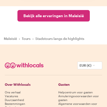
Bekijk alle ervaringen in Maleisië
Maleisië
›
Tours
›
Stadstours langs de highlights
EUR (€)
Over Withlocals
Gasten
Ons verhaal
Helpcentrum voor gasten
Vacatures
Annuleringsvoorwaarden voor
Duurzaamheid
gasten
Bestemmingen
Algemene voorwaarden voor