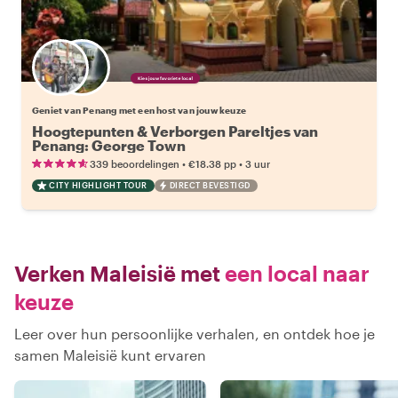
Kies jouw favoriete local
Geniet van Penang met een host van jouw keuze
Hoogtepunten & Verborgen Pareltjes van
Penang: George Town
•
•
339 beoordelingen
€18.38
pp
3 uur
CITY HIGHLIGHT TOUR
DIRECT BEVESTIGD
Verken Maleisië met
een local naar
keuze
Leer over hun persoonlijke verhalen, en ontdek hoe je
samen Maleisië kunt ervaren