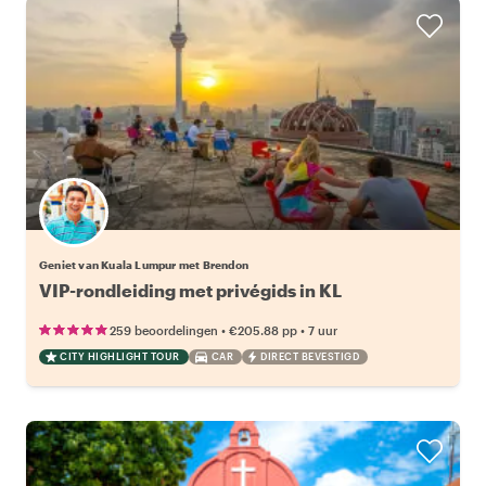
Geniet van Kuala Lumpur met Brendon
VIP-rondleiding met privégids in KL
•
•
259 beoordelingen
€205.88
pp
7 uur
CITY HIGHLIGHT TOUR
CAR
DIRECT BEVESTIGD