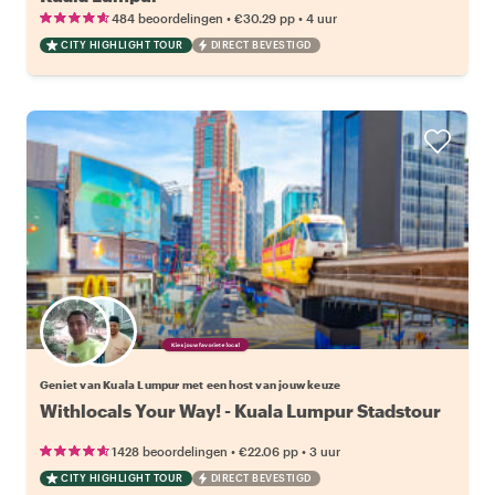
•
•
484 beoordelingen
€30.29
pp
4 uur
CITY HIGHLIGHT TOUR
DIRECT BEVESTIGD
Kies jouw favoriete local
Geniet van Kuala Lumpur met een host van jouw keuze
Withlocals Your Way! - Kuala Lumpur Stadstour
•
•
1428 beoordelingen
€22.06
pp
3 uur
CITY HIGHLIGHT TOUR
DIRECT BEVESTIGD