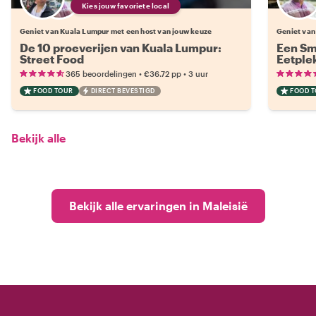
Kies jouw favoriete local
Geniet van Kuala Lumpur met een host van jouw keuze
Geniet van
De 10 proeverijen van Kuala Lumpur:
Een Sm
Street Food
Eetple
•
•
365 beoordelingen
€36.72
pp
3 uur
FOOD TOUR
DIRECT BEVESTIGD
FOOD 
Bekijk alle
Bekijk alle ervaringen in Maleisië