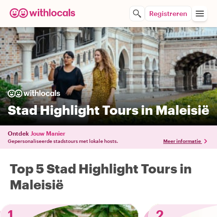
Registreren
Stad Highlight Tours in Maleisië
Ontdek
Jouw Manier
Gepersonaliseerde stadstours met lokale hosts.
Meer informatie
Top 5 Stad Highlight Tours in
Maleisië
1
2