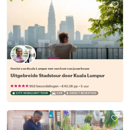
Kies jouw favoriete local
Geniet van Kuala Lumpur met een host van jouw keuze
Uitgebreide Stadstour door Kuala Lumpur
•
•
959 beoordelingen
€43.38
pp
5 uur
CITY HIGHLIGHT TOUR
CAR
DIRECT BEVESTIGD