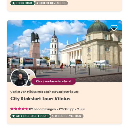
FOOD TOUR
DIRECT BEVESTIGD
Kies jouw favoriete local
Geniet van Vilnius met een host van jouw keuze
City Kickstart Tour: Vilnius
•
•
82 beoordelingen
€22.06
pp
2 uur
CITY HIGHLIGHT TOUR
DIRECT BEVESTIGD