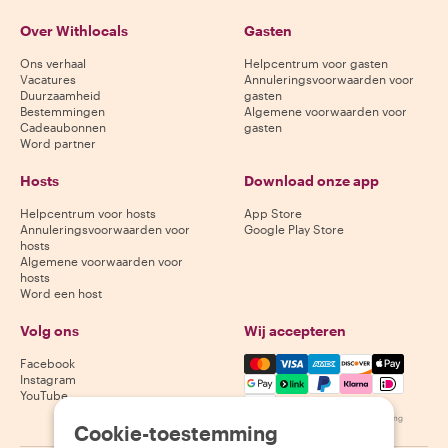
Over Withlocals
Gasten
Ons verhaal
Helpcentrum voor gasten
Vacatures
Annuleringsvoorwaarden voor
Duurzaamheid
gasten
Bestemmingen
Algemene voorwaarden voor
Cadeaubonnen
gasten
Word partner
Hosts
Download onze app
Helpcentrum voor hosts
App Store
Annuleringsvoorwaarden voor
Google Play Store
hosts
Algemene voorwaarden voor
hosts
Word een host
Volg ons
Wij accepteren
Mastercard, Visa, Amex, Di
Facebook
Instagram
YouTube
Beschikbaarheid varieert per bestemming
Cookie-toestemming