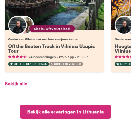
Kies jouw favoriete local
Geniet van Vilnius met een host van jouw keuze
Geniet van
Off the Beaten Track in Vilnius: Uzupis
Hoogte
Tour
Vilnius
•
•
124 beoordelingen
€27.57
pp
2.5 uur
OFF THE BEATEN TRACK
DIRECT BEVESTIGD
CITY H
Bekijk alle
Bekijk alle ervaringen in Lithuania