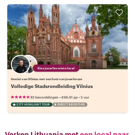
Kies jouw favoriete local
Geniet van Vilnius met een host van jouw keuze
Volledige Stadsrondleiding Vilnius
•
•
82 beoordelingen
€66.91
pp
5 uur
CITY HIGHLIGHT TOUR
DIRECT BEVESTIGD
Verken Lithuania met
een local naar