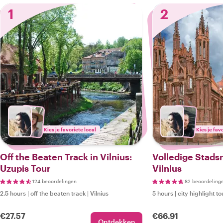
1
2
Kies je favoriete local
Kies je fav
Off the Beaten Track in Vilnius:
Volledige Stads
Uzupis Tour
Vilnius
124 beoordelingen
82 beoordeling
2.5 hours
|
off the beaten track
|
Vilnius
5 hours
|
city highlight to
€27.57
€66.91
Ontdekken