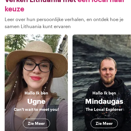
keuze
Leer over hun persoonlijke verhalen, en ontdek hoe je
samen Lithuania kunt ervaren
Hallo
Ik ben
Hallo
Ik ben
Ugne
Mindaugas
Can't wait to meet you!
The Local Explorer
Zie Meer
Zie Meer