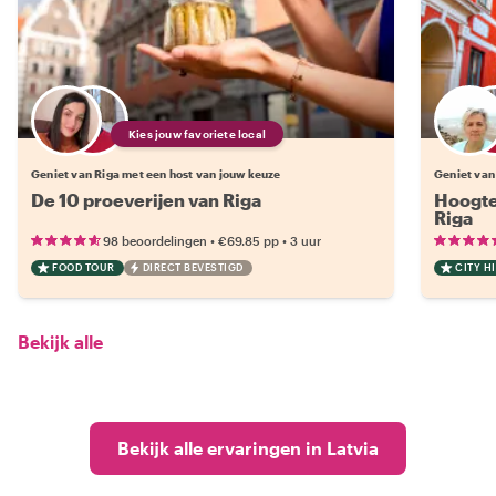
Kies jouw favoriete local
Geniet van Riga met een host van jouw keuze
Geniet van
De 10 proeverijen van Riga
Hoogte
Riga
•
•
98 beoordelingen
€69.85
pp
3 uur
FOOD TOUR
DIRECT BEVESTIGD
CITY H
Bekijk alle
Bekijk alle ervaringen in Latvia