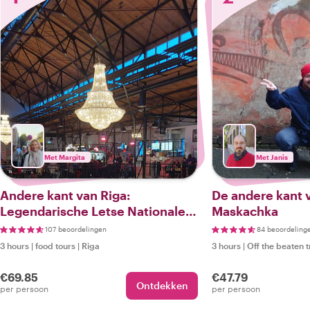
Met Margita
Met Janis
Andere kant van Riga:
De andere kant v
Legendarische Letse Nationale
Maskachka
Bibliotheek en Markt in
107 beoordelingen
84 beoordeling
Agenskalns
3 hours
|
food tours
|
Riga
3 hours
|
Off the beaten 
€69.85
€47.79
Ontdekken
per persoon
per persoon