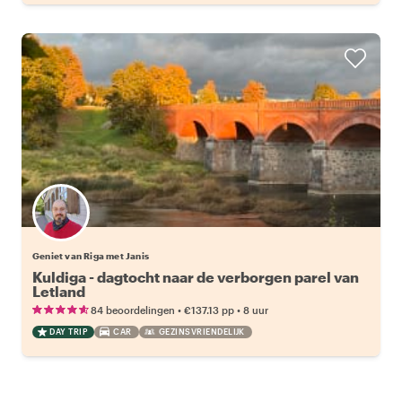
Geniet van Riga met Janis
Kuldiga - dagtocht naar de verborgen parel van
Letland
•
•
84 beoordelingen
€137.13
pp
8 uur
DAY TRIP
CAR
GEZINSVRIENDELIJK