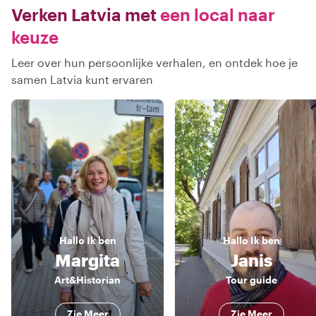
Verken Latvia met
een local naar
keuze
Leer over hun persoonlijke verhalen, en ontdek hoe je
samen Latvia kunt ervaren
Hallo
Ik ben
Hallo
Ik ben
Margita
Janis
Art&Historian
Tour guide
Zie Meer
Zie Meer