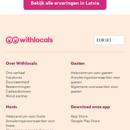
Bekijk alle ervaringen in Latvia
EUR (€)
Over Withlocals
Gasten
Ons verhaal
Helpcentrum voor gasten
Vacatures
Annuleringsvoorwaarden voor
Duurzaamheid
gasten
Bestemmingen
Algemene voorwaarden voor
Cadeaubonnen
gasten
Word partner
Hosts
Download onze app
Helpcentrum voor hosts
App Store
Annuleringsvoorwaarden voor
Google Play Store
hosts
Algemene voorwaarden voor