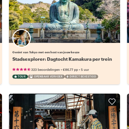
Kies jouw favoriete local
Geniet van Tokyo met een host van jouw keuze
Stadsexplorer: Dagtocht Kamakura per trein
•
•
323 beoordelingen
€86.77
pp
5 uur
TOUR
OPENBAAR VERVOER
DIRECT BEVESTIGD