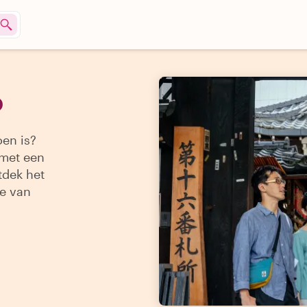
o
oen is?
 met een
tdek het
ie van