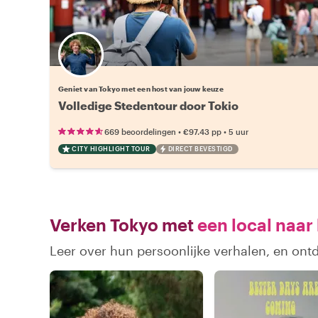
Kies jouw favoriete local
Geniet van Tokyo met een host van jouw keuze
Volledige Stedentour door Tokio
•
•
669 beoordelingen
€97.43
pp
5 uur
CITY HIGHLIGHT TOUR
DIRECT BEVESTIGD
Verken Tokyo met
een local naar
Leer over hun persoonlijke verhalen, en ont