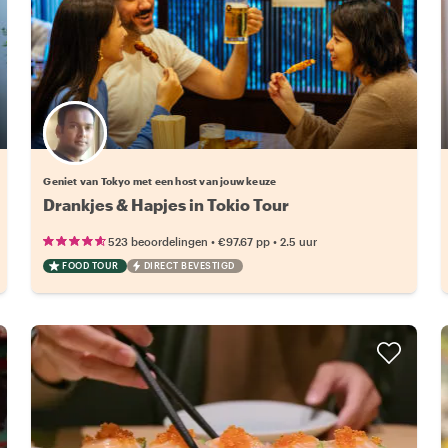
Kies jouw favoriete local
Geniet van Tokyo met een host van jouw keuze
Drankjes & Hapjes in Tokio Tour
•
•
523 beoordelingen
€97.67
pp
2.5 uur
FOOD TOUR
DIRECT BEVESTIGD