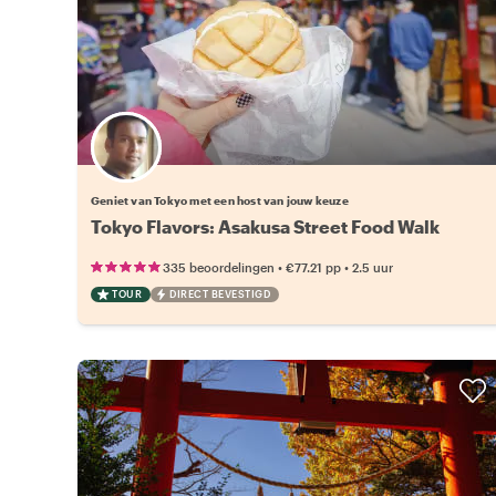
Kies jouw favoriete local
Geniet van Tokyo met een host van jouw keuze
Tokyo Flavors: Asakusa Street Food Walk
•
•
335 beoordelingen
€77.21
pp
2.5 uur
TOUR
DIRECT BEVESTIGD