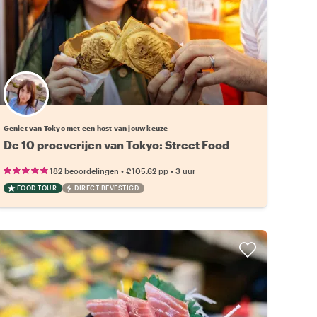
Kies jouw favoriete local
Geniet van Tokyo met een host van jouw keuze
De 10 proeverijen van Tokyo: Street Food
•
•
182 beoordelingen
€105.62
pp
3 uur
FOOD TOUR
DIRECT BEVESTIGD