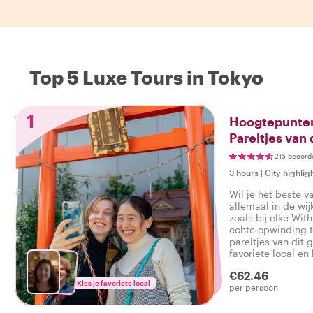
Top 5 Luxe Tours in Tokyo
1
Hoogtepunten
Pareltjes van
215 beoord
3 hours
|
City highlig
Wil je het beste v
allemaal in de wij
zoals bij elke With
echte opwinding t
pareltjes van dit
favoriete local en
echte sfeer van de
€62.46
de wijk Shibuya en
Kies je favoriete local
per persoon
zeggen: Ik heb het