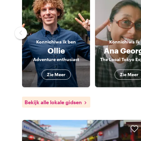
Konnichiwa
Ik ben
Konnichiwa
Ik
Ollie
Ana Geor
Adventure enthusiast
Zie Meer
Zie Meer
Bekijk alle lokale gidsen