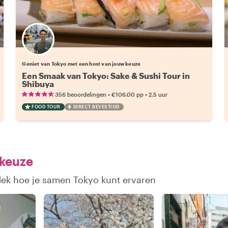
Kies jouw favoriete local
Geniet van Tokyo met een host van jouw keuze
Een Smaak van Tokyo: Sake & Sushi Tour in
Shibuya
•
•
356 beoordelingen
€106.00
pp
2.5 uur
FOOD TOUR
DIRECT BEVESTIGD
 keuze
dek hoe je samen Tokyo kunt ervaren