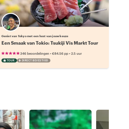
Kies jouw favoriete local
Geniet van Tokyo met een host van jouw keuze
Een Smaak van Tokio: Tsukiji Vis Markt Tour
•
•
346 beoordelingen
€84.56
pp
2.5 uur
TOUR
DIRECT BEVESTIGD