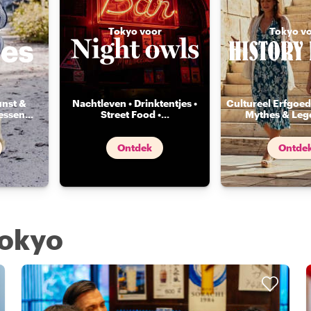
r
Tokyo voor
Tokyo v
unst &
Nachtleven • Drinktentjes •
Cultureel Erfgoed 
essen
...
Street Food •
...
Mythes & Leg
Ontdek
Ontde
Tokyo