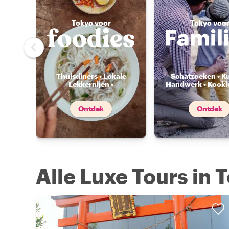
Tokyo voor
Tokyo voo
Thuisdiners • Lokale
Schatzoeken • K
Lekkernijen •
Handwerk • Kookl
Voedselmarkten
...
Ontdek
Ontdek
Alle Luxe Tours in 