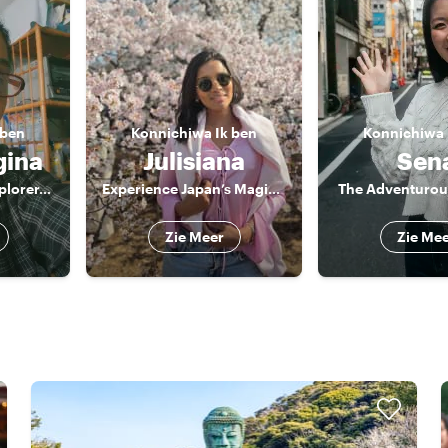
 ben
Konnichiwa
Ik ben
Konnichiwa
gina
Julisiana
Sen
The Local Tokyo Explorer. - Tokio, descubre todos sus rincones con un local.
Experience Japan’s Magic—Guided by a Local Expert
The Adventurous
Zie Meer
Zie Me