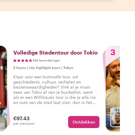
3
Volledige Stedentour door Tokio
669 beoordelingen
5 hours
|
city highlight tours
|
Tokyo
Klaar voor een bomvolle tour, vol
geschiedenis, cultuur, verhalen en
bezienswaardigheden? Vink al je must-
sees van Tokio af van je bucketlist, want
als er een Withlocals tour is die je alle ins
en outs van de stad laat zien, dan is het
deze complete en gepersonaliseerde tour
van Tokio.
€97.43
Ontdekken
Ki
per persoon