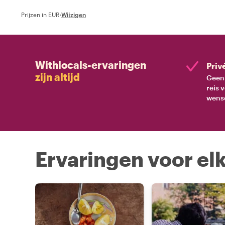
Prijzen in EUR
·
Wijzigen
Withlocals-ervaringen
Priv
zijn altijd
Geen 
reis 
wens
Ervaringen voor elk