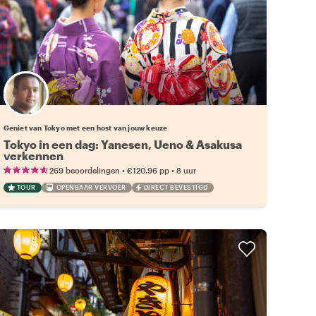
Kies jouw favoriete local
Geniet van Tokyo met een host van jouw keuze
Tokyo in een dag: Yanesen, Ueno & Asakusa
verkennen
•
•
269 beoordelingen
€120.96
pp
8 uur
TOUR
OPENBAAR VERVOER
DIRECT BEVESTIGD