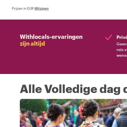
Prijzen in EUR
·
Wijzigen
Withlocals-ervaringen
Priv
zijn altijd
Geen 
reis 
wens
Alle Volledige dag