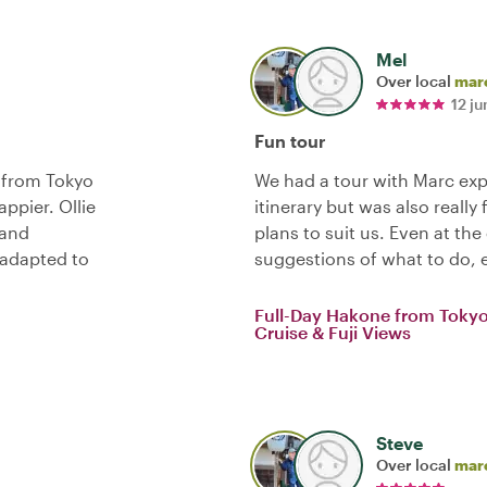
Mel
Over local
mar
12 j
Fun tour
p from Tokyo
We had a tour with Marc ex
ppier. Ollie
itinerary but was also really
 and
plans to suit us. Even at the
 adapted to
suggestions of what to do, 
Full-Day Hakone from Toky
Cruise & Fuji Views
Steve
Over local
mar