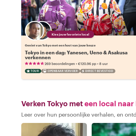
Kies jouw favoriete local
Geniet van Tokyo met een host van jouw keuze
Tokyo in een dag: Yanesen, Ueno & Asakusa
verkennen
•
•
269 beoordelingen
€120.96
pp
8 uur
TOUR
OPENBAAR VERVOER
DIRECT BEVESTIGD
Verken Tokyo met
een local naar
Leer over hun persoonlijke verhalen, en ont