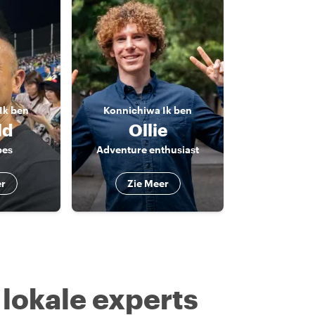
Ik ben
Konnichiwa
Ik ben
ld
Ollie
bes
Adventure enthusiast
er
Zie Meer
 lokale experts