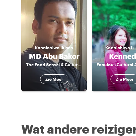
Konnichiwa
Ik ben
Konnichiwa
Ik
MD Abu Bakor
Kenned
The Food Sensei & Culture Guide
Zie Meer
Zie Meer
Wat andere reiziger