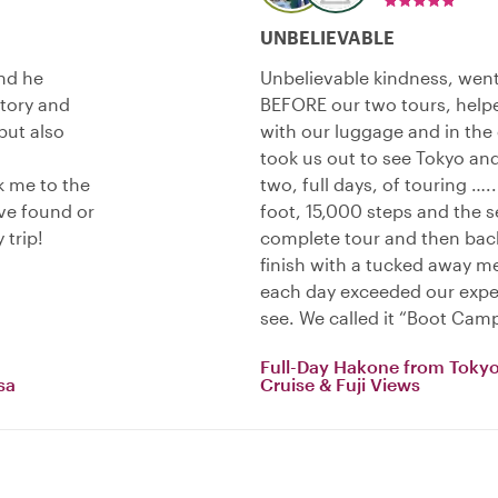
UNBELIEVABLE
and he
Unbelievable kindness, went
tory and
BEFORE our two tours, helpe
but also
with our luggage and in the
took us out to see Tokyo and
k me to the
two, full days, of touring …..
ave found or
foot, 15,000 steps and the 
 trip!
complete tour and then back
finish with a tucked away m
each day exceeded our expe
see. We called it “Boot Camp
Full-Day Hakone from Toky
sa
Cruise & Fuji Views