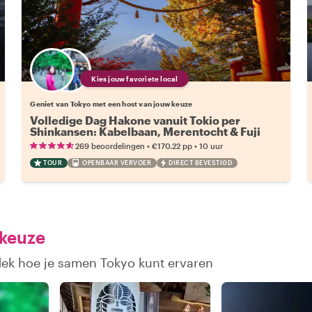
Kies jouw favoriete local
Geniet van Tokyo met een host van jouw keuze
Volledige Dag Hakone vanuit Tokio per
Shinkansen: Kabelbaan, Merentocht & Fuji
Uitzichten
•
•
269 beoordelingen
€170.22
pp
10 uur
TOUR
OPENBAAR VERVOER
DIRECT BEVESTIGD
 keuze
dek hoe je samen Tokyo kunt ervaren