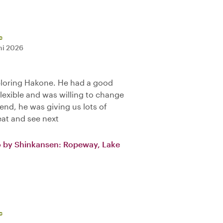
c
uni 2026
ploring Hakone. He had a good
 flexible and was willing to change
 end, he was giving us lots of
eat and see next
o by Shinkansen: Ropeway, Lake
c