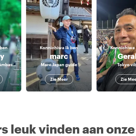
 ben
Konnichiwa
Ik ben
Konnichiwa
y
marc
Gera
Fabulous Cultural Ambassador
Marc Japan guide
Tokyo vi
Zie Meer
Zie Me
s leuk vinden aan onze