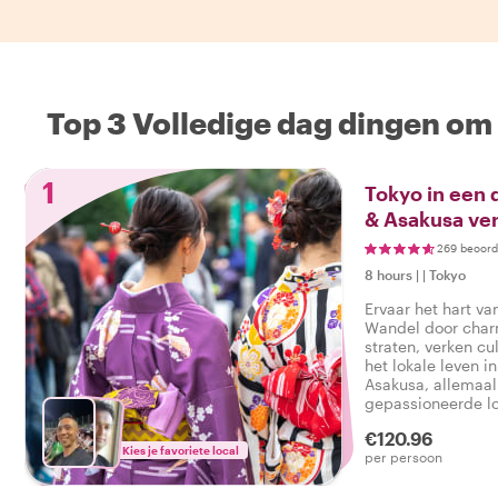
Top 3 Volledige dag dingen om 
1
Tokyo in een 
& Asakusa ve
269 beoord
8 hours
|
|
Tokyo
Ervaar het hart va
Wandel door char
straten, verken cu
het lokale leven i
Asakusa, allemaal
gepassioneerde lo
€120.96
Kies je favoriete local
per persoon