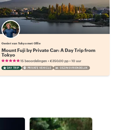
Geniet van Tokyo met Ollie
Mount Fuji by Private Car: A Day Trip from
Tokyo
•
•
15 beoordelingen
€350.00
pp
10 uur
DAY TRIP
PRIVATE VEHICLE
GEZINSVRIENDELIJK