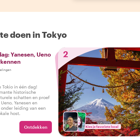
te doen in Tokyo
2
dag: Yanesen, Ueno
rkennen
elingen
n Tokio in één dag!
mante historische
lturele schatten en proef
n Ueno, Yanesen en
 onder leiding van een
kale host.
Ontdekken
Kies je favoriete local