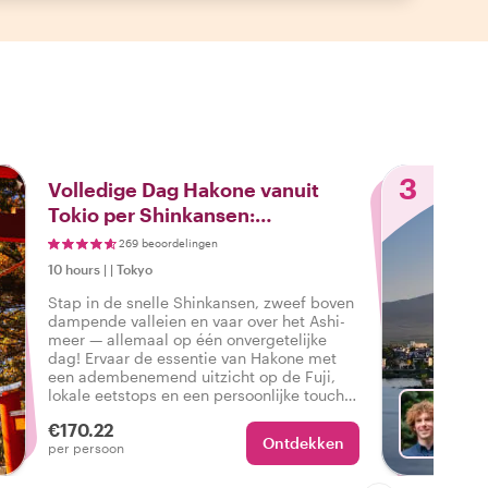
3
Volledige Dag Hakone vanuit
Tokio per Shinkansen:
Kabelbaan, Merentocht & Fuji
269 beoordelingen
Uitzichten
10 hours
|
|
Tokyo
Stap in de snelle Shinkansen, zweef boven
dampende valleien en vaar over het Ashi-
meer — allemaal op één onvergetelijke
dag! Ervaar de essentie van Hakone met
een adembenemend uitzicht op de Fuji,
lokale eetstops en een persoonlijke touch
die elk moment echt van jou maakt!
€170.22
Ontdekken
Met Ol
per persoon