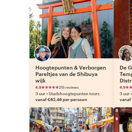
Hoogtepunten & Verborgen
De G
Pareltjes van de Shibuya
Temp
wijk
Distr
4.9
215 reviews
4.9
3 uur
•
Stadshoogtepunten tours
3 uur
•
vanaf €62.46 per persoon
vanaf