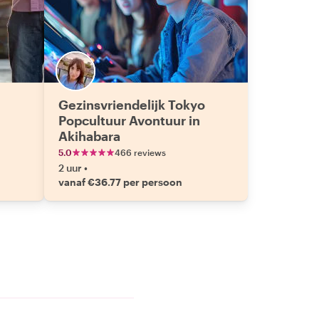
Gezinsvriendelijk Tokyo
Popcultuur Avontuur in
Akihabara
5.0
466 reviews
2 uur
•
vanaf €36.77 per persoon