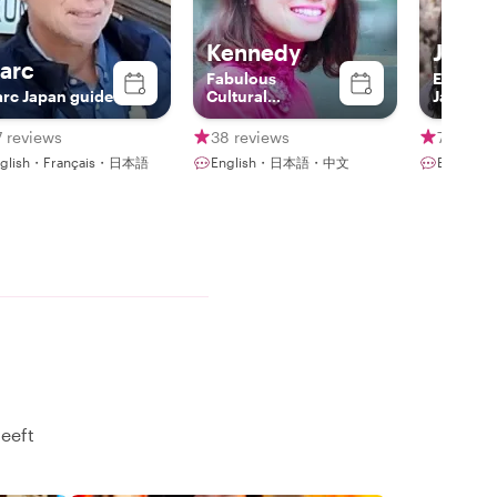
Kennedy
Julisi
arc
Fabulous
Experie
rc Japan guide
Cultural
Japan’s
Ambassador
Guided 
Local Ex
 reviews
38 reviews
7 revie
nglish・Français・日本語
English・日本語・中文
English
heeft