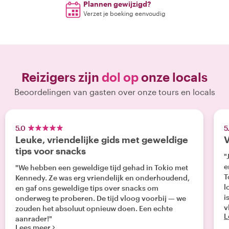
Plannen gewijzigd?
Verzet je boeking eenvoudig
Reizigers zijn
dol op
onze locals
Beoordelingen van gasten over onze tours en locals
5.0
5
Leuke, vriendelijke gids met geweldige
V
tips voor snacks
"
e
"We hebben een geweldige tijd gehad in Tokio met
T
Kennedy. Ze was erg vriendelijk en onderhoudend,
l
en gaf ons geweldige tips over snacks om
i
onderweg te proberen. De tijd vloog voorbij — we
v
zouden het absoluut opnieuw doen. Een echte
L
aanrader!"
Lees meer