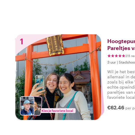
1
Hoogtepun
Pareltjes 
215 re
3 uur
|
Stadshoo
Wil je het be
allemaal in d
zoals bij elke
echte opwindi
pareltjes van
favoriete loca
echte sfeer va
€62.46
de wijk Shibu
per p
Kies je favoriete local
zeggen: Ik he