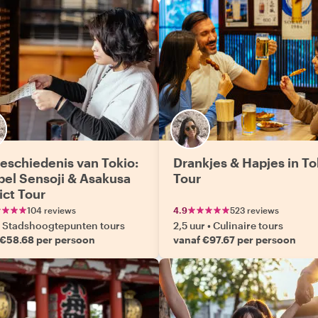
eschiedenis van Tokio:
Drankjes & Hapjes in To
el Sensoji & Asakusa
Tour
ict Tour
104 reviews
4.9
523 reviews
Stadshoogtepunten tours
2,5 uur
•
Culinaire tours
 €58.68 per persoon
vanaf €97.67 per persoon