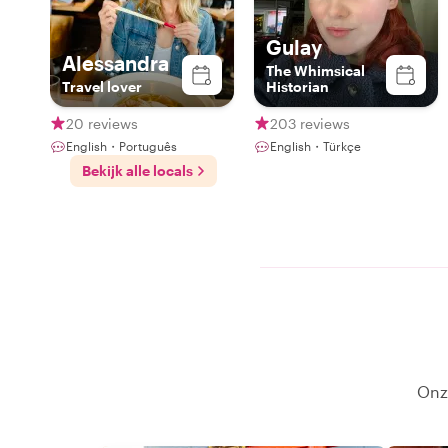
Gulay
Alessandra
The Whimsical
Travel lover
Historian
20 reviews
203 reviews
English・Português
English・Türkçe
Bekijk alle locals
Onze