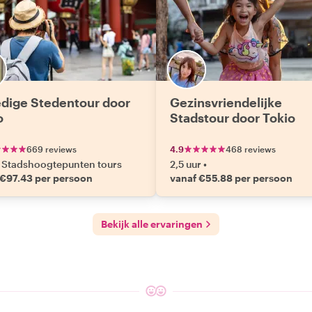
edige Stedentour door
Gezinsvriendelijke
o
Stadstour door Tokio
669 reviews
4.9
468 reviews
Stadshoogtepunten tours
2,5 uur
•
 €97.43 per persoon
vanaf €55.88 per persoon
Bekijk alle ervaringen