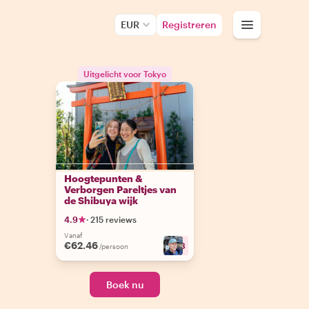
EUR
Registreren
Uitgelicht voor Tokyo
Hoogtepunten &
Verborgen Pareltjes van
de Shibuya wijk
4.9
·
215 reviews
Vanaf
€62.46
+
13
/persoon
Boek nu