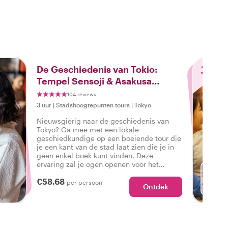
3
De Geschiedenis van Tokio:
Tempel Sensoji & Asakusa
District Tour
104 reviews
3 uur
|
Stadshoogtepunten tours
|
Tokyo
Nieuwsgierig naar de geschiedenis van
Tokyo? Ga mee met een lokale
geschiedkundige op een boeiende tour die
je een kant van de stad laat zien die je in
geen enkel boek kunt vinden. Deze
ervaring zal je ogen openen voor het
verleden en de oorsprong van Tokyo vanuit
€58.68
een lokaal perspectief, terwijl je leert over
per persoon
Ontdek
Sensoji Tempel & Asakusa District.