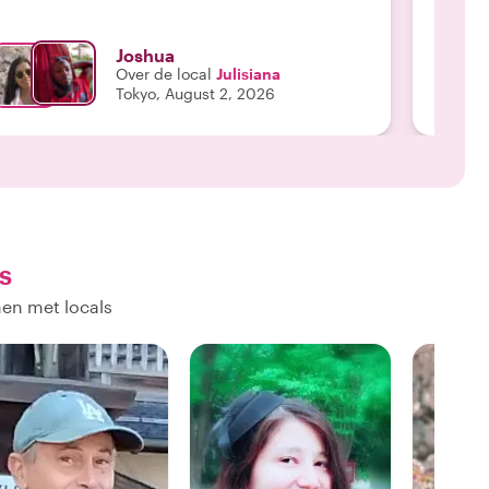
Joshua
Over de local
Julisiana
Tokyo, August 2, 2026
s
nen met locals