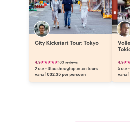
City Kickstart Tour: Tokyo
Voll
Toki
4.9
163 reviews
4.9
2 uur
•
Stadshoogtepunten tours
5 uur
•
vanaf €32.35 per persoon
vanaf