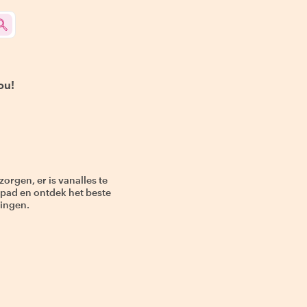
ou!
zorgen, er is vanalles te
p pad en ontdek het beste
ringen.