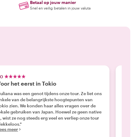
Betaal op jouw manier
Snel en veilig betalen in jouw valuta
.0
5.0
oor het eerst in Tokio
Fanta
Juliana was een genot tijdens onze tour. Ze liet ons
"We he
nkele van de belangrijkste hoogtepunten van
Sena. W
okio zien. We konden haar alles vragen over de
deskund
okale gebruiken van Japan. Hoewel ze geen native
met ha
s, wist ze nog steeds erg veel en verliep onze tour
ervarin
Lees m
lekkeloos."
ees meer