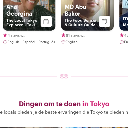
Ana
MD Abu
Georgina
Bakor
m
The Local Tokyo
The Food Sensei
Explorer. - Tokio,
& Culture Guide
Ma
descubre todos
sus rincones con
4 reviews
61 reviews
47
un local.
English・Español・Português
English
E
Dingen om te doen
in Tokyo
 locals bieden je de beste ervaringen die Tokyo te bieden 