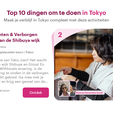
Top 10 dingen om te doen
in Tokyo
Maak je verblijf in Tokyo compleet met deze activiteiten
2
ten & Verborgen
van de Shibuya wijk
views
gtepunten tours
|
Tokyo
ste van Tokio zien? Het wacht
e wijk Shibuya en Ginza! En
 Withlocals-ervaring, is de
ng te vinden in de verborgen
 dit gebied. Ga mee met je
l en krijg een gevoel van de
n de stad tijdens een tour in
ya en Ginza, zodat je kunt
ersoon
Ontdek
Kies je favoriete local
b het echte Tokio ervaren!