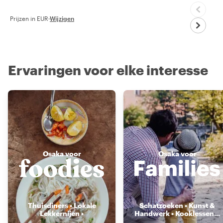
Prijzen in EUR
·
Wijzigen
Ervaringen voor elke interesse
Osaka voor
Osaka voor
Thuisdiners • Lokale
Schatzoeken • Kunst &
Lekkernijen •
Handwerk • Kooklessen
...
Voedselmarkten
...