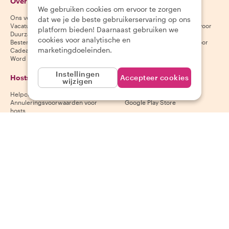
Over Withlocals
Gasten
We gebruiken cookies om ervoor te zorgen
Ons verhaal
Helpcentrum voor gasten
dat we je de beste gebruikerservaring op ons
Vacatures
Annuleringsvoorwaarden voor
platform bieden! Daarnaast gebruiken we
Duurzaamheid
gasten
cookies voor analytische en
Bestemmingen
Algemene voorwaarden voor
marketingdoeleinden.
Cadeaubonnen
gasten
Word partner
Instellingen
Hosts
Download onze app
Accepteer cookies
wijzigen
Helpcentrum voor hosts
App Store
Annuleringsvoorwaarden voor
Google Play Store
hosts
Algemene voorwaarden voor
hosts
Word een host
Volg ons
Wij accepteren
Mastercard, Visa, Amex, Di
Facebook
Instagram
YouTube
Beschikbaarheid varieert per bestemming