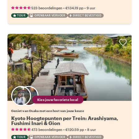
•
•
523 beoordelingen
€134.19
pp
9 uur
TOUR
OPENBAAR VERVOER
DIRECT BEVESTIGD
Kies jouw favoriete local
Geniet van Osaka met een host van jouw keuze
Kyoto Hoogtepunten per Trein: Arashiyama,
Fushimi Inari & Gion
•
•
473 beoordelingen
€120.59
pp
8 uur
TOUR
OPENBAAR VERVOER
DIRECT BEVESTIGD