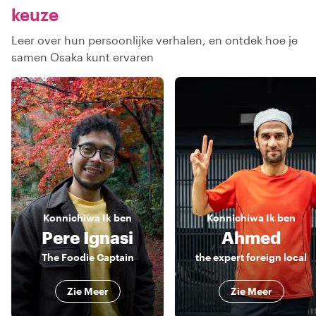
keuze
Leer over hun persoonlijke verhalen, en ontdek hoe je
samen Osaka kunt ervaren
Konnichiwa
Ik ben
Konnichiwa
Ik ben
Pere Ignasi
Ahmed
The Foodie Captain
the expert foreign local
Zie Meer
Zie Meer