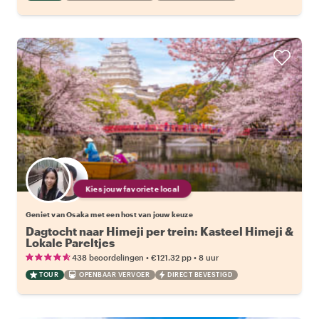
Kies jouw favoriete local
Geniet van Osaka met een host van jouw keuze
Dagtocht naar Himeji per trein: Kasteel Himeji &
Lokale Pareltjes
•
•
438 beoordelingen
€121.32
pp
8 uur
TOUR
OPENBAAR VERVOER
DIRECT BEVESTIGD