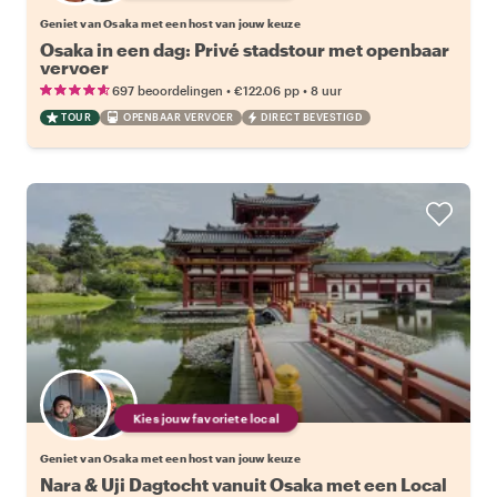
Geniet van Osaka met een host van jouw keuze
Osaka in een dag: Privé stadstour met openbaar
vervoer
•
•
697 beoordelingen
€122.06
pp
8 uur
TOUR
OPENBAAR VERVOER
DIRECT BEVESTIGD
Kies jouw favoriete local
Geniet van Osaka met een host van jouw keuze
Nara & Uji Dagtocht vanuit Osaka met een Local