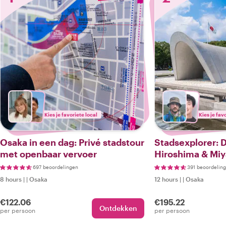
Kies je favoriete local
Kies je fav
Osaka in een dag: Privé stadstour
Stadsexplorer: 
met openbaar vervoer
Hiroshima & Miy
Osaka met de S
697 beoordelingen
391 beoordelin
8 hours
|
|
Osaka
12 hours
|
|
Osaka
€122.06
€195.22
Ontdekken
per persoon
per persoon