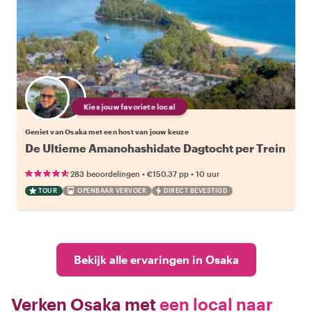
Kies jouw favoriete local
Geniet van Osaka met een host van jouw keuze
De Ultieme Amanohashidate Dagtocht per Trein
•
•
283 beoordelingen
€150.37
pp
10 uur
TOUR
OPENBAAR VERVOER
DIRECT BEVESTIGD
Bekijk alle ervaringen in Osaka
Verken Osaka met
een local naar