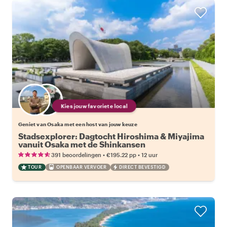
Kies jouw favoriete local
Geniet van Osaka met een host van jouw keuze
Stadsexplorer: Dagtocht Hiroshima & Miyajima
vanuit Osaka met de Shinkansen
•
•
391 beoordelingen
€195.22
pp
12 uur
TOUR
OPENBAAR VERVOER
DIRECT BEVESTIGD