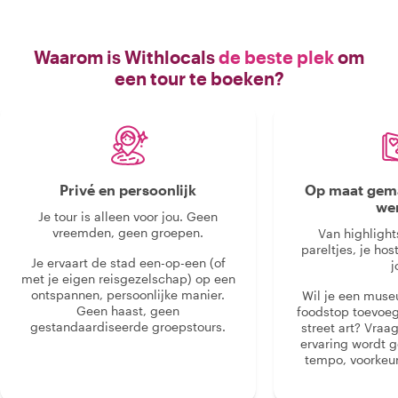
Waarom is Withlocals
de beste plek
om
een tour te boeken?
Privé en persoonlijk
Op maat gema
we
Je tour is alleen voor jou. Geen
vreemden, geen groepen.
Van highlight
pareltjes, je hos
Je ervaart de stad een-op-een (of
j
met je eigen reisgezelschap) op een
ontspannen, persoonlijke manier.
Wil je een muse
Geen haast, geen
foodstop toevoeg
gestandaardiseerde groepstours.
street art? Vraa
ervaring wordt 
tempo, voorkeur