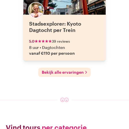
Stadsexplorer: Kyoto
Dagtocht per Trein
5.0
39 reviews
8 uur
•
Dagtochten
vanaf €110 per persoon
Bekijk alle ervaringen
Vind tours
per categorie