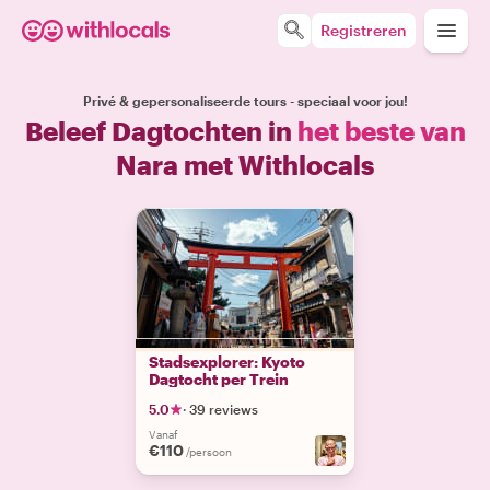
Registreren
Privé & gepersonaliseerde tours - speciaal voor jou!
Beleef Dagtochten in
het beste van
Nara met Withlocals
Stadsexplorer: Kyoto
Dagtocht per Trein
5.0
·
39 reviews
Vanaf
€110
/persoon