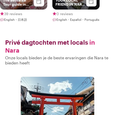
The Best Bike
YOUR LOCAL
Tour guide in
FRIEND IN NARA
Nara
& OSAKA
39 reviews
0 reviews
English・日本語
English・Español・Português
Privé dagtochten met locals
in
Nara
Onze locals bieden je de beste ervaringen die Nara te
bieden heeft