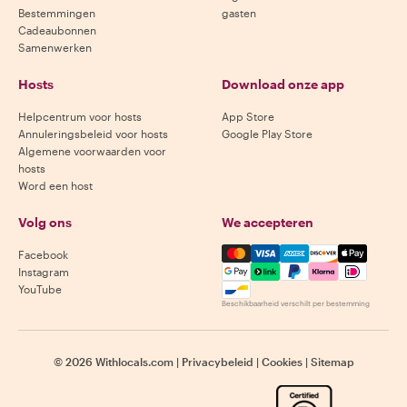
Bestemmingen
gasten
Cadeaubonnen
Samenwerken
Hosts
Download onze app
Helpcentrum voor hosts
App Store
Annuleringsbeleid voor hosts
Google Play Store
Algemene voorwaarden voor
hosts
Word een host
Volg ons
We accepteren
Mastercard, Visa, Amex, Di
Facebook
Instagram
YouTube
Beschikbaarheid verschilt per bestemming
©
2026
Withlocals.com
|
Privacybeleid
|
Cookies
|
Sitemap