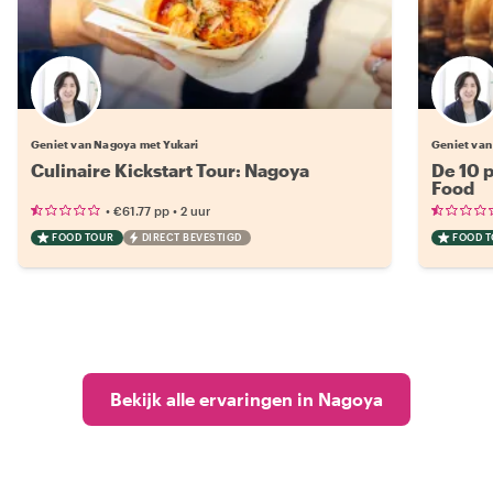
Geniet van Nagoya met Yukari
Geniet van
Culinaire Kickstart Tour: Nagoya
De 10 
Food
•
•
€61.77
pp
2 uur
FOOD TOUR
DIRECT BEVESTIGD
FOOD 
Bekijk alle ervaringen in Nagoya