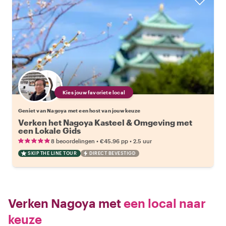
Kies jouw favoriete local
Geniet van Nagoya met een host van jouw keuze
Verken het Nagoya Kasteel & Omgeving met
een Lokale Gids
•
•
8 beoordelingen
€45.96
pp
2.5 uur
SKIP THE LINE TOUR
DIRECT BEVESTIGD
Verken Nagoya met
een local naar
keuze