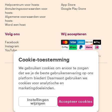
Helpcentrum voor hosts
App Store
Annuleringsvoorwaarden voor
Google Play Store
hosts
Algemene voorwaarden voor
hosts
Word een host
Volg ons
Wij accepteren
Mastercard, Visa, Amex, Di
Facebook
Instagram
YouTube
Beschikbaarheid varieert per bestemming
Cookie-toestemming
We gebruiken cookies om ervoor te zorgen
©
2026
Withlocals.com
|
Privacybeleid
|
Cookies
|
Sitemap
dat we je de beste gebruikerservaring op ons
platform bieden! Daarnaast gebruiken we
cookies voor analytische en
marketingdoeleinden.
Instellingen
Accepteer cookies
wijzigen