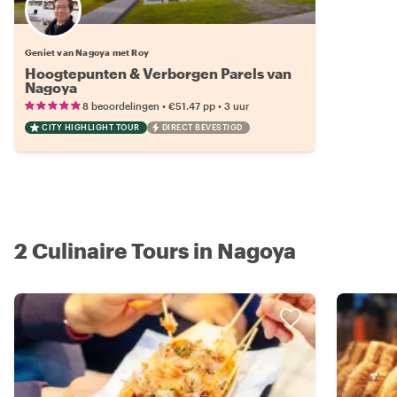
Geniet van Nagoya met Roy
Hoogtepunten & Verborgen Parels van
Nagoya
•
•
8 beoordelingen
€51.47
pp
3 uur
CITY HIGHLIGHT TOUR
DIRECT BEVESTIGD
2 Culinaire Tours in Nagoya