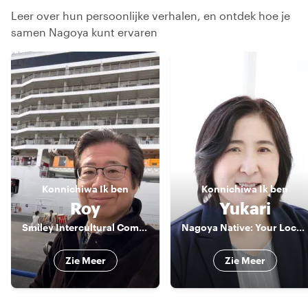
Leer over hun persoonlijke verhalen, en ontdek hoe je
samen Nagoya kunt ervaren
Konnichiwa
Ik ben
Konnichiwa
Ik ben
Roy
Yukari
Smiley Intercultural Communicator
Nagoya Native: Your Local Food & Shopping Guide
Zie Meer
Zie Meer