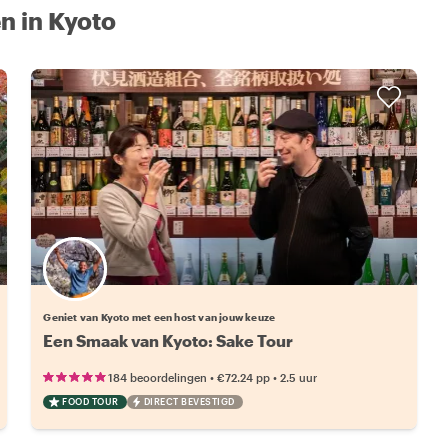
n in Kyoto
Kies jouw favoriete local
Geniet van Kyoto met een host van jouw keuze
Een Smaak van Kyoto: Sake Tour
•
•
184 beoordelingen
€72.24
pp
2.5 uur
FOOD TOUR
DIRECT BEVESTIGD