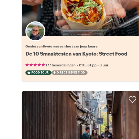
Kies jouw favoriete local
Geniet van Kyoto met een host van jouw keuze
De 10 Smaaktesten van Kyoto: Street Food
•
•
177 beoordelingen
€115.81
pp
3 uur
FOOD TOUR
DIRECT BEVESTIGD