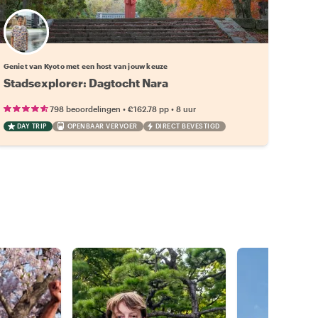
Kies jouw favoriete local
Geniet van Kyoto met een host van jouw keuze
Stadsexplorer: Dagtocht Nara
•
•
798 beoordelingen
€162.78
pp
8 uur
DAY TRIP
OPENBAAR VERVOER
DIRECT BEVESTIGD