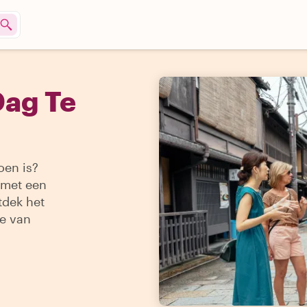
Dag Te
oen is?
 met een
tdek het
ie van