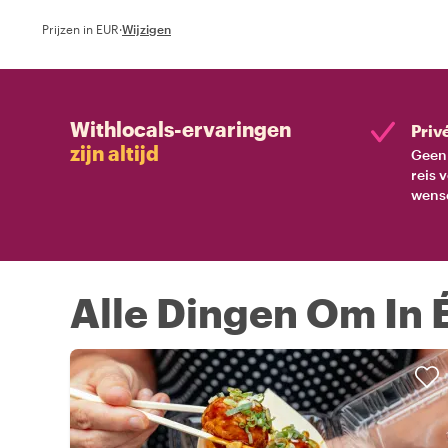
Prijzen in EUR
·
Wijzigen
Withlocals-ervaringen
Priv
zijn altijd
Geen 
reis 
wens
Alle Dingen Om In 