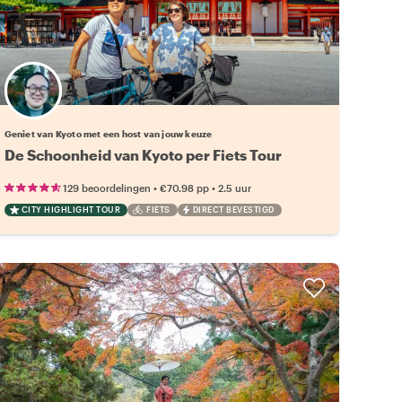
Kies jouw favoriete local
Geniet van Kyoto met een host van jouw keuze
De Schoonheid van Kyoto per Fiets Tour
•
•
129 beoordelingen
€70.98
pp
2.5 uur
CITY HIGHLIGHT TOUR
FIETS
DIRECT BEVESTIGD