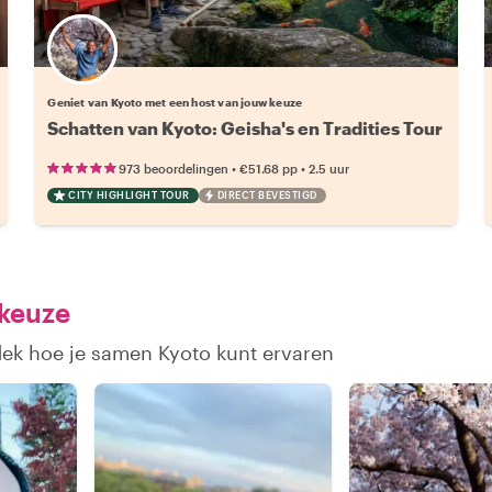
Kies jouw favoriete local
Geniet van Kyoto met een host van jouw keuze
Schatten van Kyoto: Geisha's en Tradities Tour
•
•
973 beoordelingen
€51.68
pp
2.5 uur
CITY HIGHLIGHT TOUR
DIRECT BEVESTIGD
 keuze
dek hoe je samen Kyoto kunt ervaren