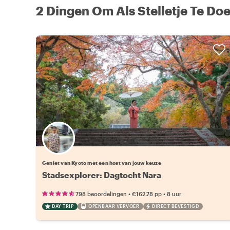
2 Dingen Om Als Stelletje Te Doe
Kies jouw favoriete local
Geniet van Kyoto met een host van jouw keuze
Stadsexplorer: Dagtocht Nara
•
•
798 beoordelingen
€162.78
pp
8 uur
DAY TRIP
OPENBAAR VERVOER
DIRECT BEVESTIGD