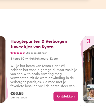
3
Hoogtepunten & Verborgen
Juweeltjes van Kyoto
386 beoordelingen
3 hours
|
City highlight tours
|
Kyoto
Wil je het beste van Kyoto zien? Wij
hebben het voor je geregeld. Maar zoals je
van een Withlocals-ervaring mag
verwachten, zit de ware opwinding in de
verborgen pareltjes. Ga mee met je
favoriete local en voel de echte sfeer van
de stad tijdens een tour die alles in zich
€66.55
heeft, zodat je kunt zeggen: Ik heb het
Ontdekken
Ki
per persoon
echte Kyoto ervaren!