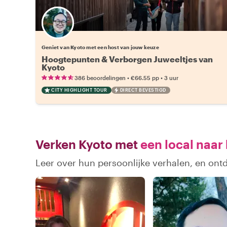
Kies jouw favoriete local
Geniet van Kyoto met een host van jouw keuze
Hoogtepunten & Verborgen Juweeltjes van
Kyoto
•
•
386 beoordelingen
€66.55
pp
3 uur
CITY HIGHLIGHT TOUR
DIRECT BEVESTIGD
Verken Kyoto met
een local naar
Leer over hun persoonlijke verhalen, en ont