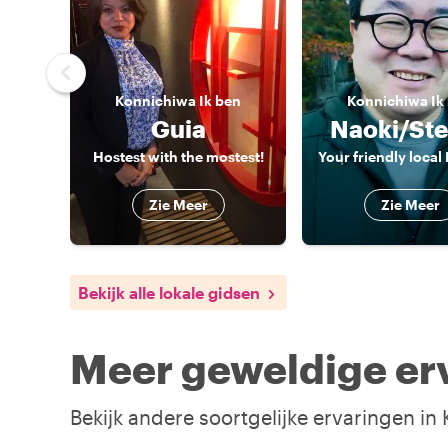
Konnichiwa
Ik ben
Konnichiwa
Ik
Guia
Naoki/St
Hostest with the mostest!
Zie Meer
Zie Meer
Bekijk alle lokale gidsen
Meer geweldige erv
Bekijk andere soortgelijke ervaringen in