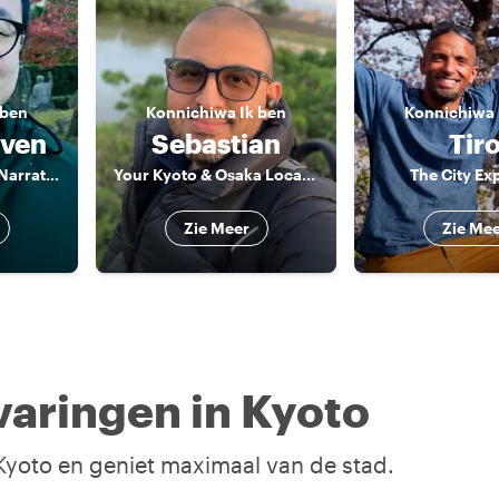
 ben
Konnichiwa
Ik ben
Konnichiwa
even
Sebastian
Tir
Your friendly local Narrator
Your Kyoto & Osaka Local Insider
The City Ex
Zie Meer
Zie Me
aringen in Kyoto
 Kyoto en geniet maximaal van de stad.