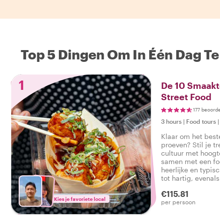
Top 5 Dingen Om In Één Dag Te
1
De 10 Smaakt
Street Food
177 beoord
3 hours
|
Food tours
Klaar om het best
proeven? Stil je tr
cultuur met hoog
samen met een foo
heerlijke en typis
tot hartig, evenal
smakelijke foodtou
€115.81
Kies je favoriete local
per persoon