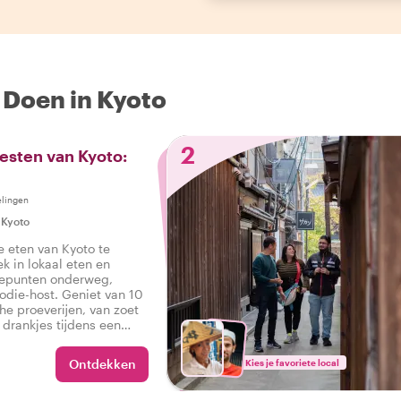
 Doen in Kyoto
2
esten van Kyoto:
elingen
|
Kyoto
e eten van Kyoto te
ek in lokaal eten en
tepunten onderweg,
die-host. Geniet van 10
che proeverijen, van zoet
s drankjes tijdens een
r in Kyoto.
Ontdekken
Kies je favoriete local