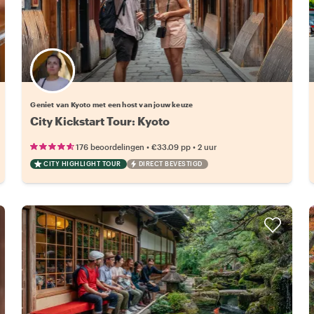
Kies jouw favoriete local
Geniet van Kyoto met een host van jouw keuze
City Kickstart Tour: Kyoto
•
•
176 beoordelingen
€33.09
pp
2 uur
CITY HIGHLIGHT TOUR
DIRECT BEVESTIGD