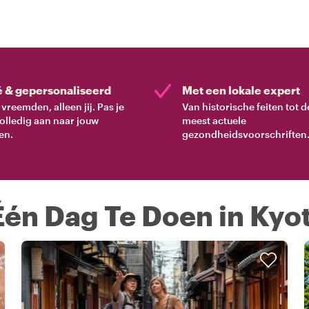
é & gepersonaliseerd
Met een lokale expert
vreemden, alleen jij. Pas je
Van historische feiten tot d
volledig aan naar jouw
meest actuele
en.
gezondheidsvoorschriften
Één Dag Te Doen in Kyo