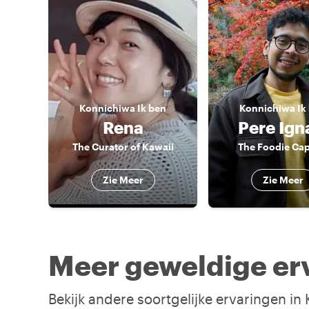
Konnichiwa
Ik ben
Konnichiwa
Ik
Rena
Pere Ign
The Curator of Kawaii
The Foodie Cap
Zie Meer
Zie Meer
Meer geweldige er
Bekijk andere soortgelijke ervaringen in