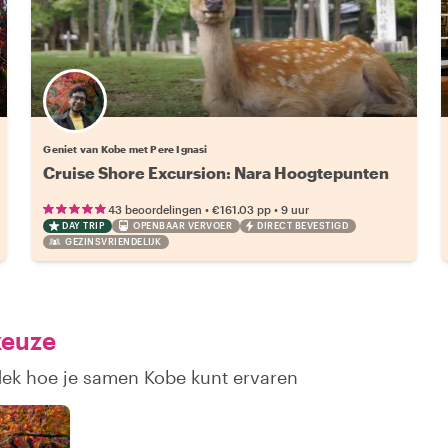
Geniet van Kobe met Pere Ignasi
Cruise Shore Excursion: Nara Hoogtepunten
•
•
43 beoordelingen
€161.03
pp
9 uur
DAY TRIP
OPENBAAR VERVOER
DIRECT BEVESTIGD
GEZINSVRIENDELIJK
keuze
dek hoe je samen Kobe kunt ervaren