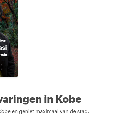
 ben
asi
tain
varingen in Kobe
 Kobe en geniet maximaal van de stad.