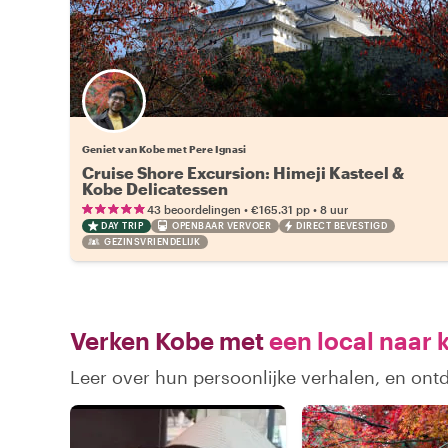
Geniet van Kobe met Pere Ignasi
Cruise Shore Excursion: Himeji Kasteel &
Kobe Delicatessen
•
•
43 beoordelingen
€165.31
pp
8 uur
DAY TRIP
OPENBAAR VERVOER
DIRECT BEVESTIGD
GEZINSVRIENDELIJK
Verken Kobe met
een local naar 
Leer over hun persoonlijke verhalen, en ont