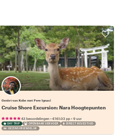
Geniet van Kobe met Pere Ignasi
Cruise Shore Excursion: Nara Hoogtepunten
•
•
43 beoordelingen
€161.03
pp
9 uur
DAY TRIP
OPENBAAR VERVOER
DIRECT BEVESTIGD
GEZINSVRIENDELIJK