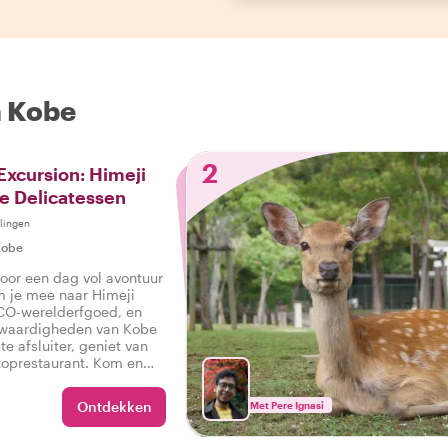
n Kobe
2
Excursion: Himeji
e Delicatessen
lingen
Kobe
oor een dag vol avontuur
em je mee naar Himeji
CO-werelderfgoed, en
nswaardigheden van Kobe
te afsluiter, geniet van
toprestaurant. Kom en
ons van cultuur,
ndjes en ontdekkingen!
Ontdekken
Met Pere Ignasi