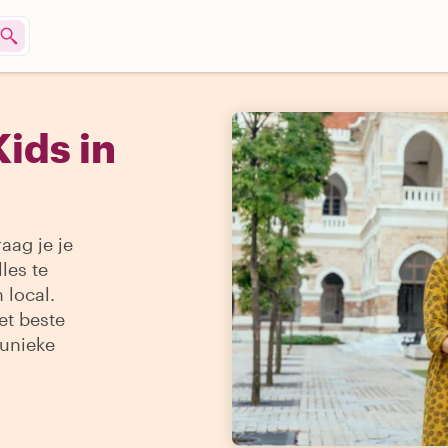
ids in
aag je je
les te
 local.
et beste
 unieke