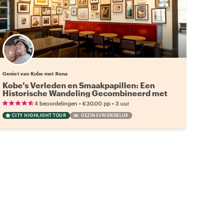
Geniet van Kobe met Rena
Kobe's Verleden en Smaakpapillen: Een
Historische Wandeling Gecombineerd met
een Verse Voedseljacht
•
•
4 beoordelingen
€30.00
pp
3 uur
CITY HIGHLIGHT TOUR
GEZINSVRIENDELIJK