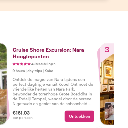
3
Cruise Shore Excursion: Nara
Hoogtepunten
43 beoordelingen
9 hours
|
day trips
|
Kobe
Ontdek de magie van Nara tijdens een
perfect dagtripje vanuit Kobe! Ontmoet de
vriendelijke herten van Nara Park,
bewonder de torenhoge Grote Boeddha in
de Todaiji Tempel, wandel door de serene
Nigatsudo en geniet van de schoonheid
van Kasuga Taisha.
€161.03
Ontdekken
Met R
per persoon