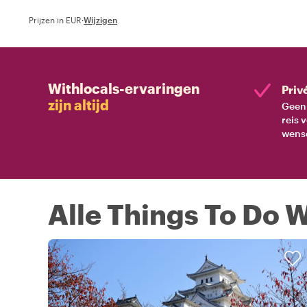
Prijzen in EUR
·
Wijzigen
Withlocals-ervaringen
Priv
zijn altijd
Geen 
reis 
wens
Alle Things To Do W