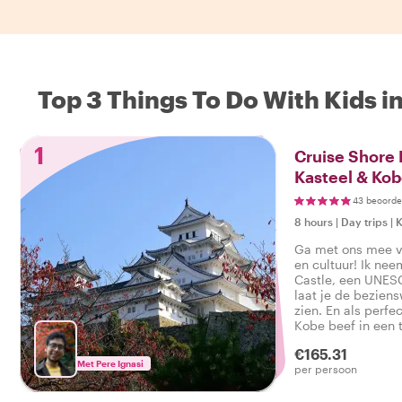
Top 3 Things To Do With Kids i
1
Cruise Shore 
Kasteel & Kob
43 beoorde
8 hours
|
Day trips
|
Ga met ons mee v
en cultuur! Ik ne
Castle, een UNES
laat je de bezie
zien. En als perfec
Kobe beef in een 
geniet samen met 
€165.31
culinaire hoogsta
Met Pere Ignasi
per persoon