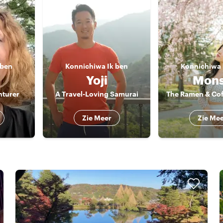
 ben
Konnichiwa
Ik ben
Konnichiwa
Yoji
Mon
nturer
A Travel-Loving Samurai
Zie Meer
Zie Me