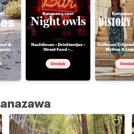
or
Kanazawa voor
Kanazawa 
unst &
Nachtleven • Drinktentjes •
Cultureel Erfgoed 
essen
...
Street Food •
...
Mythes & Leg
Ontdek
Ontde
 Kanazawa