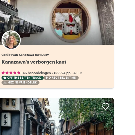
Geniet van Kanazawa met Lucy
Kanazawa's verborgen kant
•
•
146 beoordelingen
€88.24
pp
4 uur
OFF THE BEATEN TRACK
DIRECT BEVESTIGD
GEZINSVRIENDELIJK