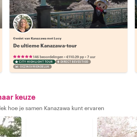
Geniet van Kanazawa met Lucy
De ultieme Kanazawa-tour
•
•
146 beoordelingen
€110.29
pp
7 uur
CITY HIGHLIGHT TOUR
DIRECT BEVESTIGD
GEZINSVRIENDELIJK
naar keuze
tdek hoe je samen Kanazawa kunt ervaren