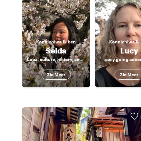
Konnichiwa
Ik ben
Konnichiwa
Ik
Selda
Lucy
Local culture, history, and food enthusiast 🤓
easy going adve
Zie Meer
Zie Meer