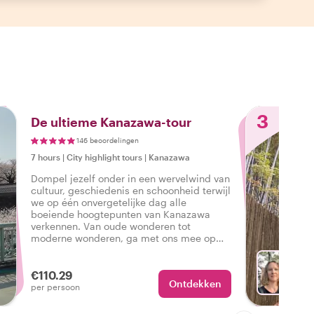
3
De ultieme Kanazawa-tour
146 beoordelingen
7 hours
|
City highlight tours
|
Kanazawa
Dompel jezelf onder in een wervelwind van
cultuur, geschiedenis en schoonheid terwijl
we op één onvergetelijke dag alle
boeiende hoogtepunten van Kanazawa
verkennen. Van oude wonderen tot
moderne wonderen, ga met ons mee op
een reis die het hart en de ziel van deze
betoverende stad omvat.
€110.29
Ontdekken
Met Lu
per persoon