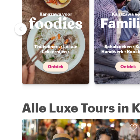
Kanazawa voor
Kanazawa vo
Thuisdiners • Lokale
Schatzoeken • K
Lekkernijen •
Handwerk • Kookl
Voedselmarkten
...
Ontdek
Ontdek
Alle Luxe Tours in