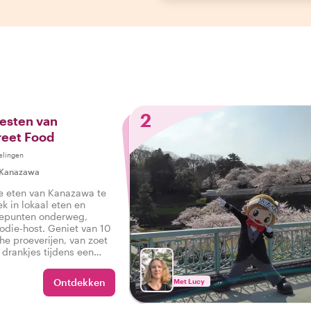
2
esten van
reet Food
elingen
Kanazawa
e eten van Kanazawa te
ek in lokaal eten en
tepunten onderweg,
die-host. Geniet van 10
che proeverijen, van zoet
s drankjes tijdens een
ur in Kanazawa.
Ontdekken
Met Lucy