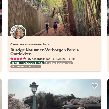
Geniet van Kanazawa met Lucy
Rustige Natuur en Verborgen Parels
Ontdekken
•
•
146 beoordelingen
€66.18
pp
4 uur
OFF THE BEATEN TRACK
DIRECT BEVESTIGD
GEZINSVRIENDELIJK