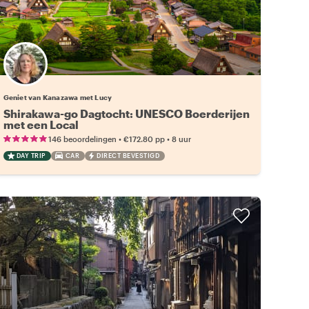
Geniet van Kanazawa met Lucy
Shirakawa-go Dagtocht: UNESCO Boerderijen
met een Local
•
•
146 beoordelingen
€172.80
pp
8 uur
DAY TRIP
CAR
DIRECT BEVESTIGD