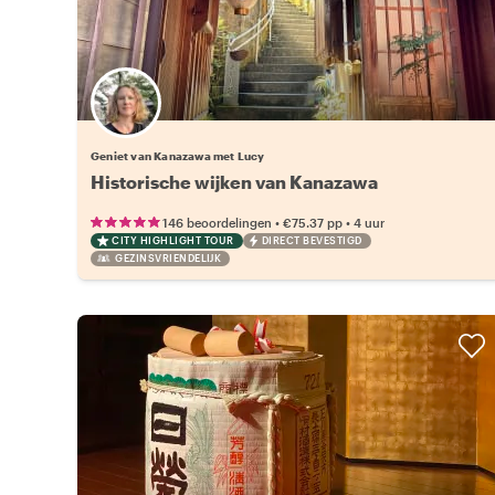
Geniet van Kanazawa met Lucy
Historische wijken van Kanazawa
•
•
146 beoordelingen
€75.37
pp
4 uur
CITY HIGHLIGHT TOUR
DIRECT BEVESTIGD
GEZINSVRIENDELIJK