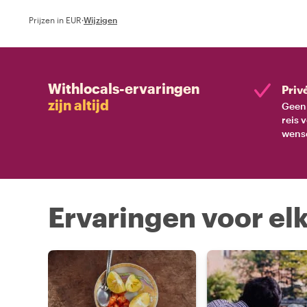
Prijzen in EUR
·
Wijzigen
Withlocals-ervaringen
Priv
zijn altijd
Geen 
reis 
wens
Ervaringen voor elk