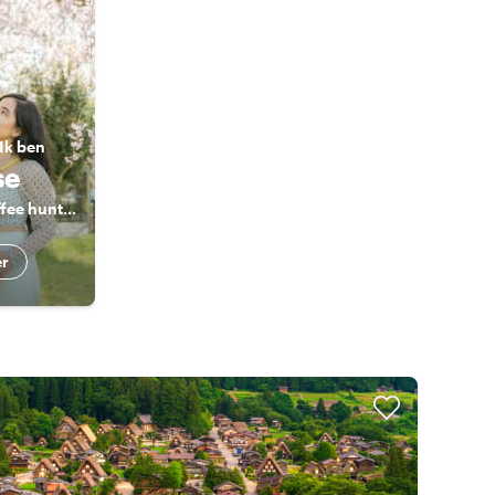
Ik ben
se
The Ramen & Coffee hunter
er