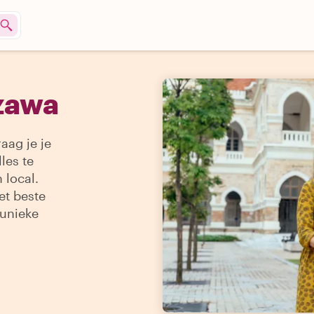
zawa
aag je je
les te
 local.
et beste
 unieke