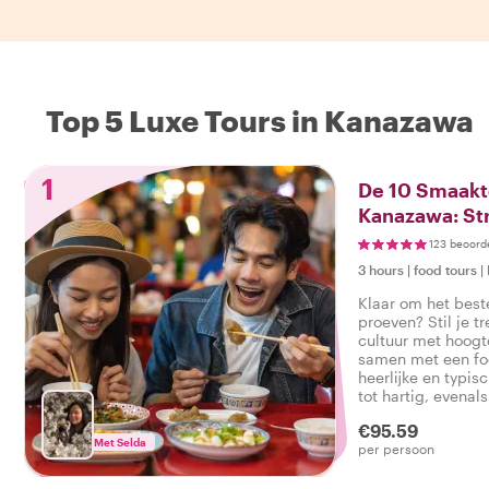
Top 5 Luxe Tours in Kanazawa
1
De 10 Smaakt
Kanazawa: St
123 beoord
3 hours
|
food tours
|
Klaar om het best
proeven? Stil je tr
cultuur met hoog
samen met een foo
heerlijke en typis
tot hartig, evenal
smakelijke foodto
€95.59
Met Selda
per persoon