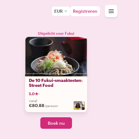
EUR
Registreren
Uitgelicht voor Fukui
De 10 Fukui-smaaktesten:
Street Food
5.0
·
Vanaf
€80.88
/persoon
Boek nu