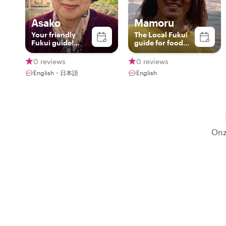
Asako
Mamoru
Your friendly
The Local Fukui
Fukui guide!
guide for food
English，
and train lover!
Japanese
0 reviews
0 reviews
English・日本語
English
Onz