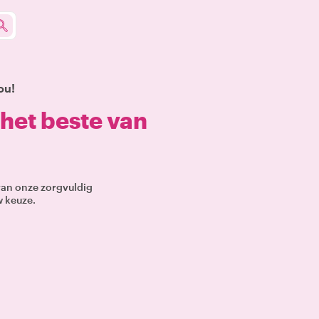
ou!
het beste van
 van onze zorgvuldig
w keuze.