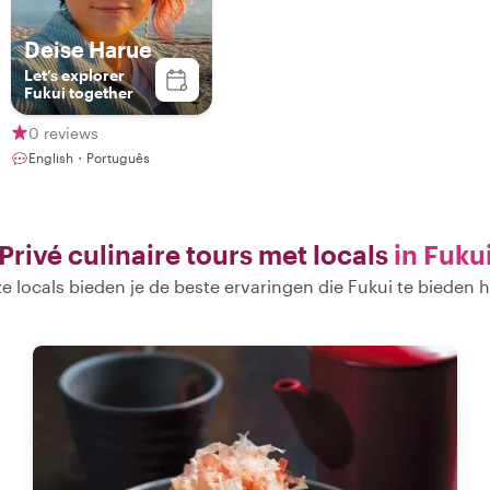
Deise Harue
Let’s explorer
Fukui together
0 reviews
English・Português
Privé culinaire tours met locals
in Fuku
e locals bieden je de beste ervaringen die Fukui te bieden h