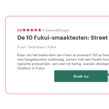
5.0
0
beoordelingen
De 10 Fukui-smaaktesten: Street
3 uur
|
food-tours
|
Fukui
Klaar om het beste eten van Fukui te proeven? Stil je hon
met hoogtepunten onderweg, samen met een foodie-host.
typische proeverijen, van zoet tot hartig, evenals drankje
foodtour in Fukui.
Boek nu