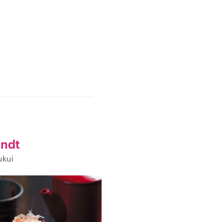
indt
ukui