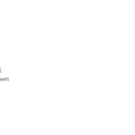
i
eeft