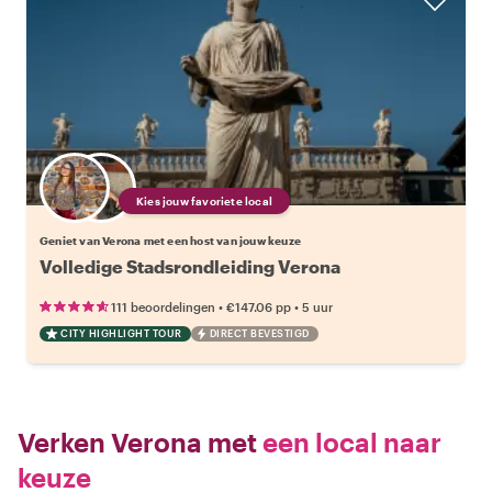
Kies jouw favoriete local
Geniet van Verona met een host van jouw keuze
Volledige Stadsrondleiding Verona
•
•
111 beoordelingen
€147.06
pp
5 uur
CITY HIGHLIGHT TOUR
DIRECT BEVESTIGD
Verken Verona met
een local naar
keuze