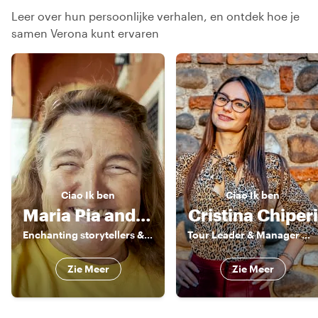
Leer over hun persoonlijke verhalen, en ontdek hoe je
samen Verona kunt ervaren
Ciao
Ik ben
Ciao
Ik ben
Maria Pia and Friends
Cristina Chiperi
Enchanting storytellers & enthusiatic guides
Tour Leader & Manager 《》 Explorer by Heart, Leader by Profession
Zie Meer
Zie Meer