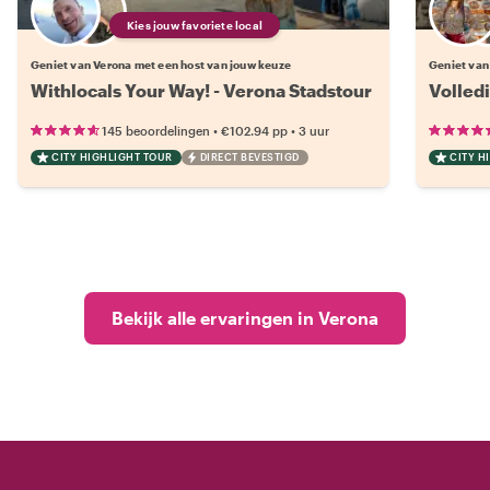
Kies jouw favoriete local
Geniet van Verona met een host van jouw keuze
Geniet van
Withlocals Your Way! - Verona Stadstour
Volled
•
•
145 beoordelingen
€102.94
pp
3 uur
CITY HIGHLIGHT TOUR
DIRECT BEVESTIGD
CITY H
Bekijk alle ervaringen in Verona