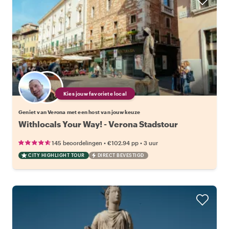
Kies jouw favoriete local
Geniet van Verona met een host van jouw keuze
Withlocals Your Way! - Verona Stadstour
•
•
145 beoordelingen
€102.94
pp
3 uur
CITY HIGHLIGHT TOUR
DIRECT BEVESTIGD