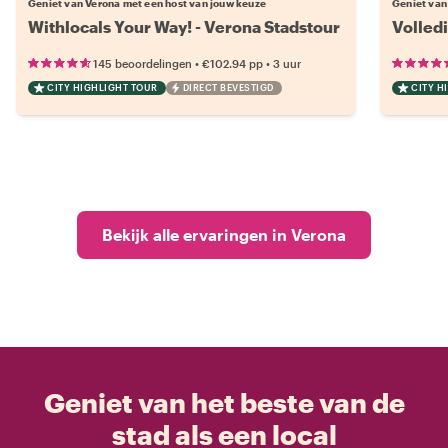
Geniet van Verona met een host van jouw keuze
Geniet van
Withlocals Your Way! - Verona Stadstour
Volled
•
•
145 beoordelingen
€102.94
pp
3 uur
CITY HIGHLIGHT TOUR
DIRECT BEVESTIGD
CITY H
Bekijk alle ervaringen in Verona
Geniet van het beste van de
stad als een local