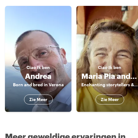
Ciao
Ik ben
Ciao
Ik ben
Andrea
Maria Pia and Friends
Born and bred in Verona
Enchanting storytellers & enthusiatic guides
Zie Meer
Zie Meer
Meer geweldige ervaringen in