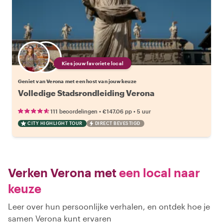
Kies jouw favoriete local
Geniet van Verona met een host van jouw keuze
Volledige Stadsrondleiding Verona
•
•
111 beoordelingen
€147.06
pp
5 uur
CITY HIGHLIGHT TOUR
DIRECT BEVESTIGD
Verken Verona met
een local naar
keuze
Leer over hun persoonlijke verhalen, en ontdek hoe je
samen Verona kunt ervaren