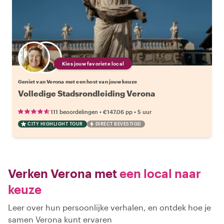
Kies jouw favoriete local
Geniet van Verona met een host van jouw keuze
Volledige Stadsrondleiding Verona
•
•
111 beoordelingen
€147.06
pp
5 uur
CITY HIGHLIGHT TOUR
DIRECT BEVESTIGD
Verken Verona met
een local naar
keuze
Leer over hun persoonlijke verhalen, en ontdek hoe je
samen Verona kunt ervaren