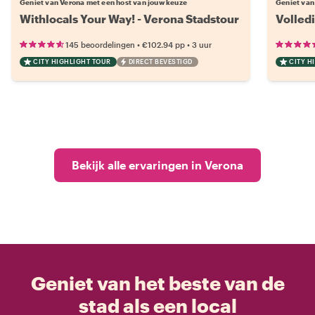
Geniet van Verona met een host van jouw keuze
Geniet van
Withlocals Your Way! - Verona Stadstour
Volled
•
•
145 beoordelingen
€102.94
pp
3 uur
CITY HIGHLIGHT TOUR
DIRECT BEVESTIGD
CITY H
Bekijk alle ervaringen in Verona
Geniet van het beste van de
stad als een local