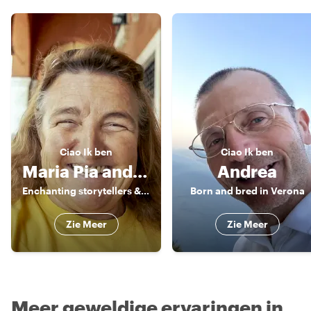
Ciao
Ik ben
Ciao
Ik ben
Maria Pia and Friends
Andrea
Enchanting storytellers & enthusiatic guides
Born and bred in Verona
Zie Meer
Zie Meer
Meer geweldige ervaringen in