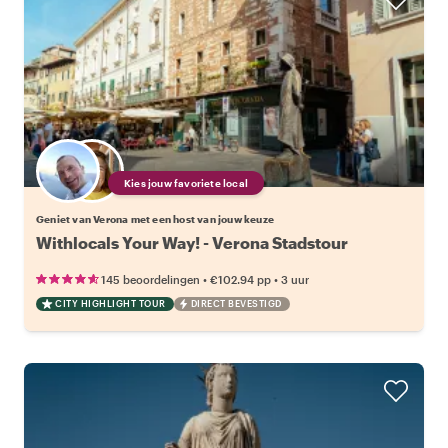
Kies jouw favoriete local
Geniet van Verona met een host van jouw keuze
Withlocals Your Way! - Verona Stadstour
•
•
145 beoordelingen
€102.94
pp
3 uur
CITY HIGHLIGHT TOUR
DIRECT BEVESTIGD