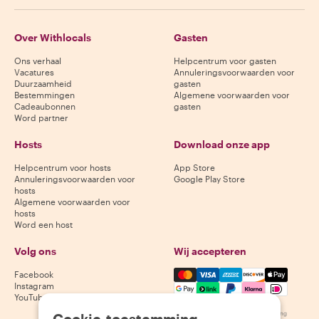
Over Withlocals
Gasten
Ons verhaal
Helpcentrum voor gasten
Vacatures
Annuleringsvoorwaarden voor
Duurzaamheid
gasten
Bestemmingen
Algemene voorwaarden voor
Cadeaubonnen
gasten
Word partner
Hosts
Download onze app
Helpcentrum voor hosts
App Store
Annuleringsvoorwaarden voor
Google Play Store
hosts
Algemene voorwaarden voor
hosts
Word een host
Volg ons
Wij accepteren
Mastercard, Visa, Amex, Di
Facebook
Instagram
YouTube
Beschikbaarheid varieert per bestemming