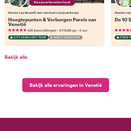
Kies jouw favoriete local
Geniet van Venetië met een host van jouw keuze
Geniet van
Hoogtepunten & Verborgen Parels van
De 10 
Venetië
•
•
426 beoordelingen
€110.66
pp
3 uur
CITY HIGHLIGHT TOUR
DIRECT BEVESTIGD
FOOD 
Bekijk alle
Bekijk alle ervaringen in Venetië