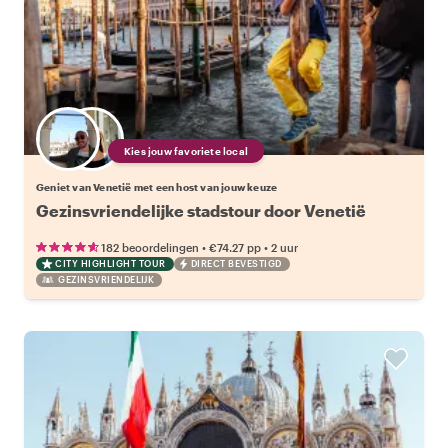
Kies jouw favoriete local
Geniet van Venetië met een host van jouw keuze
Gezinsvriendelijke stadstour door Venetië
•
•
182 beoordelingen
€74.27
pp
2 uur
CITY HIGHLIGHT TOUR
DIRECT BEVESTIGD
GEZINSVRIENDELIJK