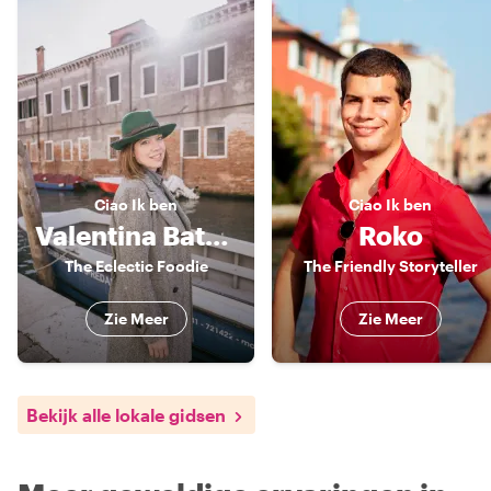
Ciao
Ik ben
Ciao
Ik ben
Valentina Battocchio
Roko
The Eclectic Foodie
The Friendly Storyteller
Zie Meer
Zie Meer
Bekijk alle lokale gidsen