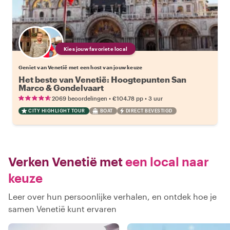
Kies jouw favoriete local
Geniet van Venetië met een host van jouw keuze
Het beste van Venetië: Hoogtepunten San
Marco & Gondelvaart
•
•
2069 beoordelingen
€104.78
pp
3 uur
CITY HIGHLIGHT TOUR
BOAT
DIRECT BEVESTIGD
Verken Venetië met
een local naar
keuze
Leer over hun persoonlijke verhalen, en ontdek hoe je
samen Venetië kunt ervaren