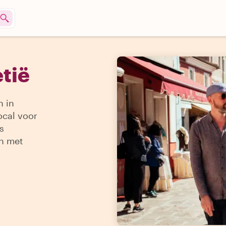
etië
n in
ocal voor
s
en met