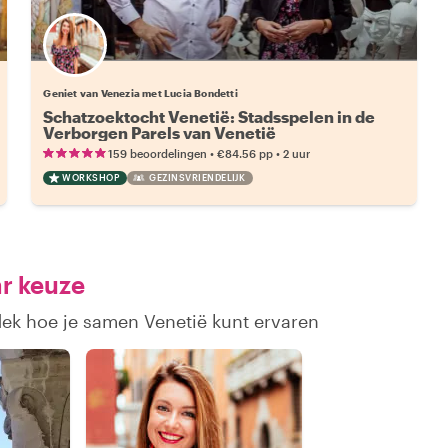
Geniet van Venezia met Lucia Bondetti
Schatzoektocht Venetië: Stadsspelen in de
Verborgen Parels van Venetië
•
•
159 beoordelingen
€84.56
pp
2 uur
WORKSHOP
GEZINSVRIENDELIJK
ar keuze
dek hoe je samen Venetië kunt ervaren