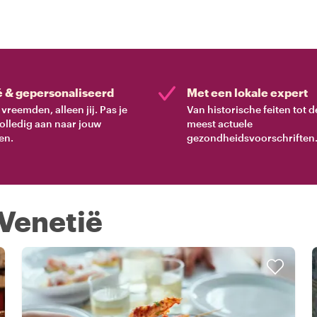
é & gepersonaliseerd
Met een lokale expert
vreemden, alleen jij. Pas je
Van historische feiten tot d
volledig aan naar jouw
meest actuele
en.
gezondheidsvoorschriften
 Venetië