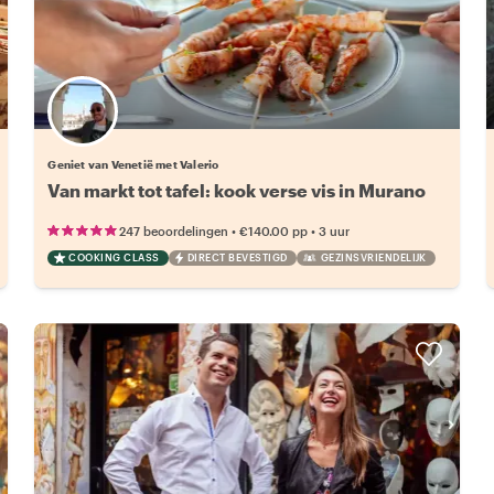
Geniet van Venetië met Valerio
Van markt tot tafel: kook verse vis in Murano
•
•
247 beoordelingen
€140.00
pp
3 uur
COOKING CLASS
DIRECT BEVESTIGD
GEZINSVRIENDELIJK