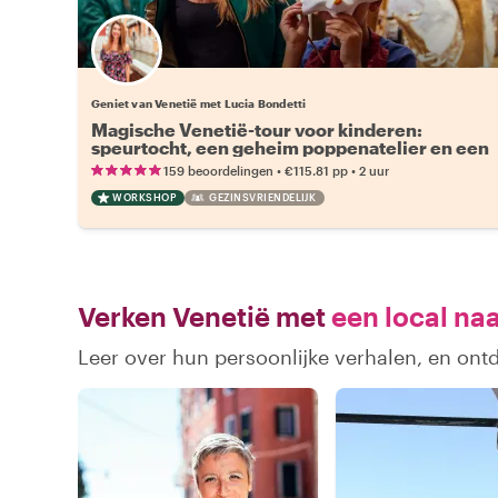
Geniet van Venetië met Lucia Bondetti
Magische Venetië-tour voor kinderen:
speurtocht, een geheim poppenatelier en een
extra maskerworkshop
•
•
159 beoordelingen
€115.81
pp
2 uur
WORKSHOP
GEZINSVRIENDELIJK
Verken Venetië met
een local na
Leer over hun persoonlijke verhalen, en ont