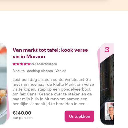
3
Van markt tot tafel: kook verse
vis in Murano
247 beoordelingen
3 hours
|
cooking classes
|
Venice
Leef een dag als een echte Venetiaan! Ga
met me mee naar de Rialto Markt om verse
vis te kopen, stap op een gondelveerboot
om het Canal Grande over te steken en ga
naar mijn huis in Murano om samen een
heerlijke vismaaltijd te bereiden in een
keuken met uitzicht op het kanaal.
€140.00
Ontdekken
Met Ma
per persoon