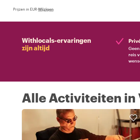
Prijzen in EUR
·
Wijzigen
Withlocals-ervaringen
Priv
zijn altijd
Geen 
reis 
wens
Alle Activiteiten in