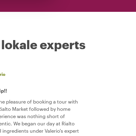
 lokale experts
rio
ip!!
the pleasure of booking a tour with
 Rialto Market followed by home
rience was nothing short of
entic. We began our day at Rialto
l ingredients under Valerio's expert