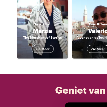
Ciao
Ik ben
Ciao
Ik ben
Marzia
Valeri
The Merchant of Stories
A venetian deTouri
Zie Meer
Zie Meer
Geniet van 