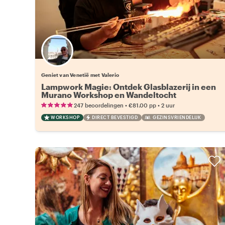
Geniet van Venetië met Valerio
Lampwork Magie: Ontdek Glasblazerij in een
Murano Workshop en Wandeltocht
•
•
247 beoordelingen
€81.00
pp
2 uur
WORKSHOP
DIRECT BEVESTIGD
GEZINSVRIENDELIJK