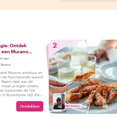
2
gie: Ontdek
in een Murano
Wandeltocht
elingen
|
Venice
rend Murano-avontuur en
n de fascinerende wereld
. Neem deel aan de
, maak je eigen unieke
 en bewonder de 12e-
n Byzantijnse stijl die
ken van het eiland sieren.
Ontdekken
Met Valerio