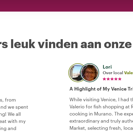
s leuk vinden aan onze
Lori
Over local
Vale
A Highlight of My Venice Tr
While visiting Venice, I had 
ls, from
Valerio for fish shopping at
 and we spent
cooking in Murano. The expe
ng! We all
extraordinary and truly auth
reat with my
Market, selecting fresh, loca
ning and