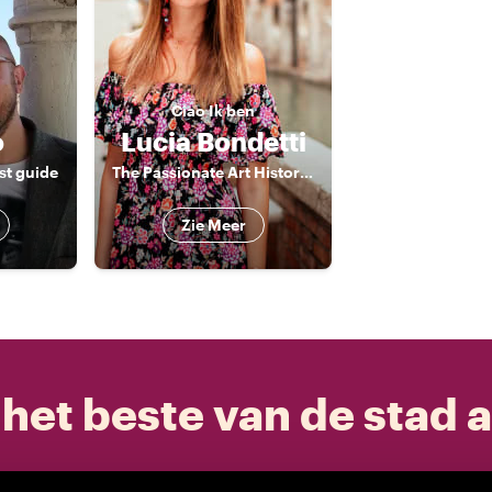
Ciao
Ik ben
o
Lucia Bondetti
st guide
The Passionate Art Historian
Zie Meer
het beste van de stad a