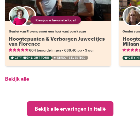
Kies jouw favoriete local
Geniet van Florence met een host van jouw keuze
Geniet van
Hoogtepunten & Verborgen Juweeltjes
Hoogte
van Florence
Milaan
•
•
604 beoordelingen
€86.40
pp
3 uur
CITY HIGHLIGHT TOUR
DIRECT BEVESTIGD
CITY H
Bekijk alle
Bekijk alle ervaringen in Italië