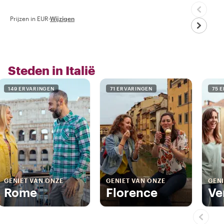
Prijzen in EUR
·
Wijzigen
Steden in Italië
149 ERVARINGEN
71 ERVARINGEN
75 
GENIET VAN ONZE
GENIET VAN ONZE
GENI
Rome
Florence
Ve