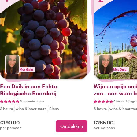
Met Gaia
Met Gaia
Een Duik in een Echte
Wijn en spijs on
Biologische Boerderij
zon - een ware b
Chianti-regio
6 beoordelingen
6 beoordelinge
3 hours
|
wine & beer tours
|
Siena
6 hours
|
wine & beer tou
€190.00
€265.00
Ontdekken
per persoon
per persoon