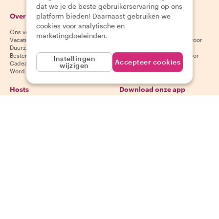
dat we je de beste gebruikerservaring op ons
platform bieden! Daarnaast gebruiken we
Over Withlocals
Gasten
cookies voor analytische en
Ons verhaal
Helpcentrum voor gasten
marketingdoeleinden.
Vacatures
Annuleringsvoorwaarden voor
Duurzaamheid
gasten
Bestemmingen
Algemene voorwaarden voor
Instellingen
Accepteer cookies
Cadeaubonnen
gasten
wijzigen
Word partner
Hosts
Download onze app
Helpcentrum voor hosts
App Store
Annuleringsvoorwaarden voor
Google Play Store
hosts
Algemene voorwaarden voor
hosts
Word een host
Volg ons
Wij accepteren
Mastercard, Visa, Amex, Di
Facebook
Instagram
YouTube
Beschikbaarheid varieert per bestemming