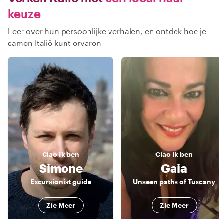
keuze
Leer over hun persoonlijke verhalen, en ontdek hoe je
samen Italië kunt ervaren
Ciao
Ik ben
Ciao
Ik ben
Simone
Gaia
Excursionist guide
Unseen paths of Tuscany
Zie Meer
Zie Meer