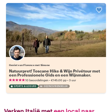
Geniet van Florence met Simone
Natuurpret! Toscane Hike & Wijn Privétour met
een Professionele Gids en een Wijnmaker.
•
•
10 beoordelingen
€145.00
pp
3 uur
SPORTS & LEISURE
GEZINSVRIENDELIJK
Verken Italië met
een local naar