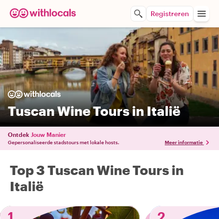
Registreren
Tuscan Wine Tours in Italië
Ontdek
Jouw Manier
Gepersonaliseerde stadstours met lokale hosts.
Meer informatie
Top 3 Tuscan Wine Tours in
Italië
1
2