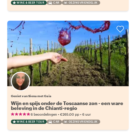
WINE & BEER TOUR
CAR
GEZINSVRIENDELIJK
Geniet van Siena met Gaia
Wijn en spijs onder de Toscaanse zon - een ware
beleving in de Chianti-regio
•
•
6 beoordelingen
€265.00
pp
6 uur
WINE & BEER TOUR
CAR
GEZINSVRIENDELIJK