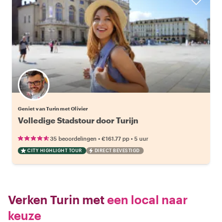
Geniet van Turin met Olivier
Volledige Stadstour door Turijn
•
•
35 beoordelingen
€161.77
pp
5 uur
CITY HIGHLIGHT TOUR
DIRECT BEVESTIGD
Verken Turin met
een local naar
keuze