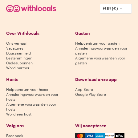
EUR (€)
Over Withlocals
Gasten
Ons verhaal
Helpcentrum voor gasten
Vacatures
Annuleringsvoorwaarden voor
Duurzaamheid
gasten
Bestemmingen
Algemene voorwaarden voor
Cadeaubonnen
gasten
Word partner
Hosts
Download onze app
Helpcentrum voor hosts
App Store
Annuleringsvoorwaarden voor
Google Play Store
hosts
Algemene voorwaarden voor
hosts
Word een host
Volg ons
Wij accepteren
Mastercard, Visa, Amex, Di
Facebook