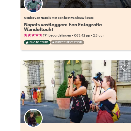
Kies jouw favoriete local
Geniet van Napels met een host van jouw keuze
Napels vastleggen: Een Fotografie
Wandeltocht
•
•
171 beoordelingen
€63.42
pp
2.5 uur
PHOTO TOUR
DIRECT BEVESTIGD