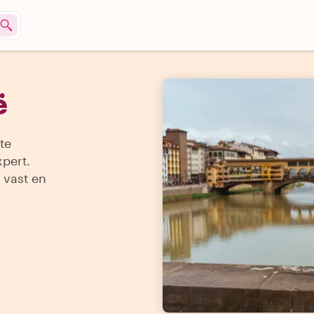
ë
te
xpert.
 vast en