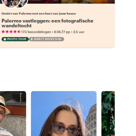
Kies jouw favoriete local
Geniet van Palermo met een host van jouw keuze
Palermo vastleggen: een fotografische
wandeltocht
•
•
173 beoordelingen
€36.77
pp
2.5 uur
PHOTO TOUR
DIRECT BEVESTIGD