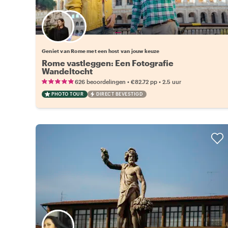
Kies jouw favoriete local
Geniet van Rome met een host van jouw keuze
Rome vastleggen: Een Fotografie
Wandeltocht
•
•
626 beoordelingen
€82.72
pp
2.5 uur
PHOTO TOUR
DIRECT BEVESTIGD