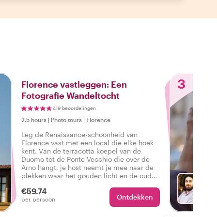
3
Florence vastleggen: Een
Fotografie Wandeltocht
419 beoordelingen
2.5 hours
|
Photo tours
|
Florence
Leg de Renaissance-schoonheid van
Florence vast met een local die elke hoek
kent. Van de terracotta koepel van de
Duomo tot de Ponte Vecchio die over de
Arno hangt, je host neemt je mee naar de
plekken waar het gouden licht en de oude
stenen samenkomen. Je host neemt je mee
€59.74
naar de Instagram-waardige plekjes en
Ontdekken
Met Ma
per persoon
verborgen hoeken die je social media
zullen laten opvallen.