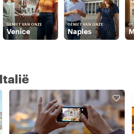
GENIET VAN ONZE
GENIET VAN ONZE
GE
Venice
Naples
M
Italië