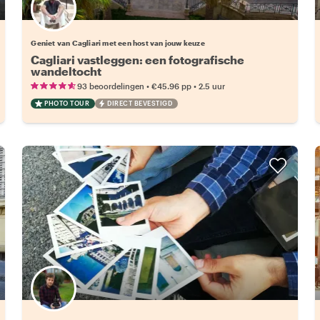
Kies jouw favoriete local
Geniet van Cagliari met een host van jouw keuze
Cagliari vastleggen: een fotografische
wandeltocht
•
•
93 beoordelingen
€45.96
pp
2.5 uur
PHOTO TOUR
DIRECT BEVESTIGD