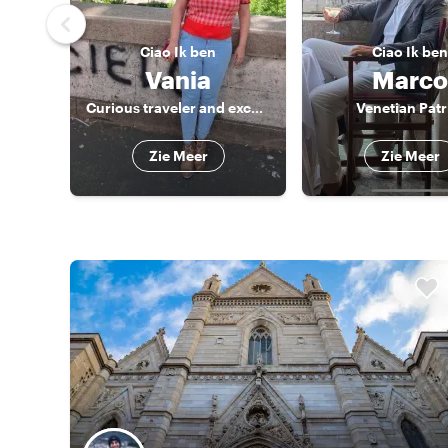
Ciao
Ik ben
Ciao
Ik ben
Vania
Marco
Curious traveler and excellent foodie expert truly local
Venetian Patr
Zie Meer
Zie Meer