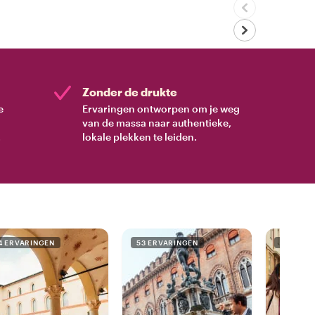
Zonder de drukte
e
Ervaringen ontworpen om je weg
van de massa naar authentieke,
.
lokale plekken te leiden.
4 ERVARINGEN
53 ERVARINGEN
38 ERVA