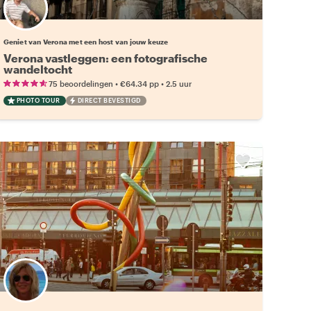
Kies jouw favoriete local
Geniet van Verona met een host van jouw keuze
Verona vastleggen: een fotografische
wandeltocht
•
•
75 beoordelingen
€64.34
pp
2.5 uur
PHOTO TOUR
DIRECT BEVESTIGD