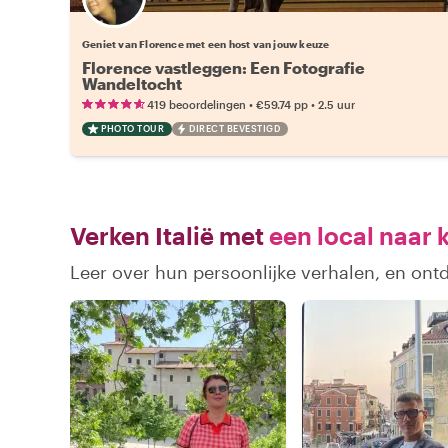
Kies jouw favoriete local
Geniet van Florence met een host van jouw keuze
Florence vastleggen: Een Fotografie
Wandeltocht
•
•
419 beoordelingen
€59.74
pp
2.5 uur
PHOTO TOUR
DIRECT BEVESTIGD
Verken Italië met
een local naar 
Leer over hun persoonlijke verhalen, en ontd