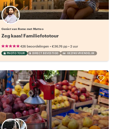
Geniet van Rome met Matteo
Zeg kaas! Familiefototour
•
•
426 beoordelingen
€36.76
pp
2 uur
PHOTO TOUR
DIRECT BEVESTIGD
GEZINSVRIENDELIJK