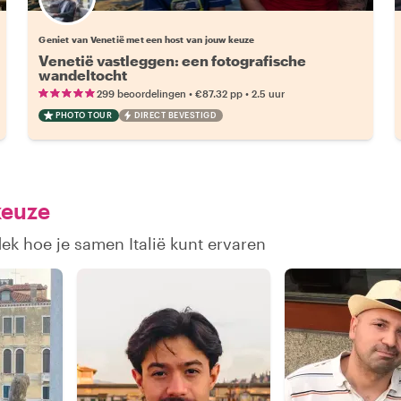
Kies jouw favoriete local
Geniet van Venetië met een host van jouw keuze
Venetië vastleggen: een fotografische
wandeltocht
•
•
299 beoordelingen
€87.32
pp
2.5 uur
PHOTO TOUR
DIRECT BEVESTIGD
keuze
ek hoe je samen Italië kunt ervaren