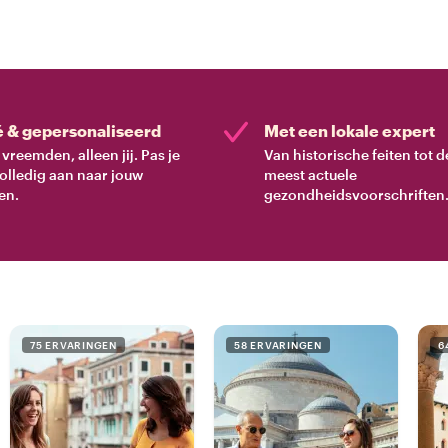
é & gepersonaliseerd
Met een lokale expert
vreemden, alleen jij. Pas je
Van historische feiten tot d
volledig aan naar jouw
meest actuele
en.
gezondheidsvoorschriften
75 ERVARINGEN
58 ERVARINGEN
6