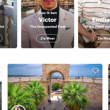
Ciao
Ik ben
Ciao
Ik 
Victor
Emili
iot
The Unexpected Poet
Wine, Food and
Zie Meer
Zie Me