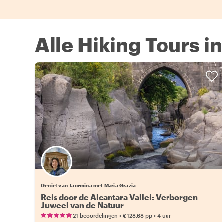
Alle Hiking Tours i
Geniet van Taormina met Maria Grazia
Reis door de Alcantara Vallei: Verborgen
Juweel van de Natuur
•
•
21 beoordelingen
€128.68
pp
4 uur