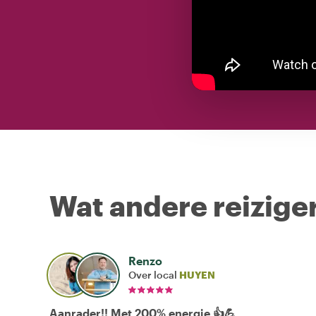
Wat andere reiziger
Renzo
Over local
HUYEN
Aanrader!! Met 200% energie 👍💪