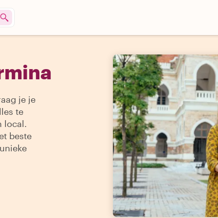
ormina
aag je je
les te
 local.
et beste
 unieke