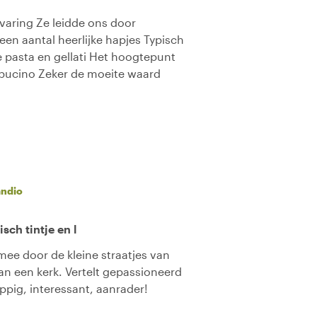
rvaring Ze leidde ons door
 een aantal heerlijke hapjes Typisch
e pasta en gellati Het hoogtepunt
ppucino Zeker de moeite waard
ndio
sch tintje en l
ee door de kleine straatjes van
an een kerk. Vertelt gepassioneerd
ppig, interessant, aanrader!