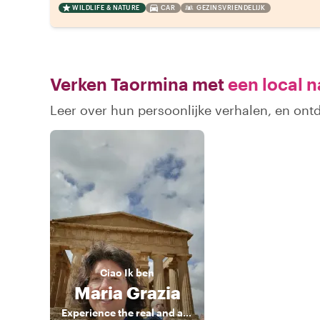
WILDLIFE & NATURE
CAR
GEZINSVRIENDELIJK
Verken Taormina met
een local n
Leer over hun persoonlijke verhalen, en on
Ciao
Ik ben
Maria Grazia
Experience the real and authentic Sicily