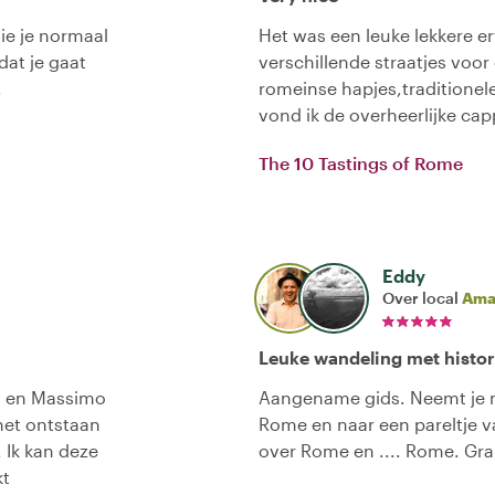
ie je normaal
Het was een leuke lekkere e
dat je gaat
verschillende straatjes voor
.
romeinse hapjes,traditionel
vond ik de overheerlijke ca
The 10 Tastings of Rome
Eddy
Over local
Ama
Leuke wandeling met histori
en en Massimo
Aangename gids. Neemt je m
 het ontstaan
Rome en naar een pareltje v
 Ik kan deze
over Rome en .... Rome. Gra
kt