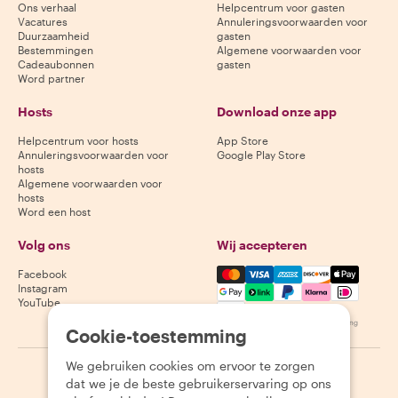
Ons verhaal
Helpcentrum voor gasten
Vacatures
Annuleringsvoorwaarden voor
Duurzaamheid
gasten
Bestemmingen
Algemene voorwaarden voor
Cadeaubonnen
gasten
Word partner
Hosts
Download onze app
Helpcentrum voor hosts
App Store
Annuleringsvoorwaarden voor
Google Play Store
hosts
Algemene voorwaarden voor
hosts
Word een host
Volg ons
Wij accepteren
Mastercard, Visa, Amex, Di
Facebook
Instagram
YouTube
Beschikbaarheid varieert per bestemming
Cookie-toestemming
We gebruiken cookies om ervoor te zorgen
©
2026
Withlocals.com
|
Privacybeleid
|
Cookies
|
Sitemap
dat we je de beste gebruikerservaring op ons