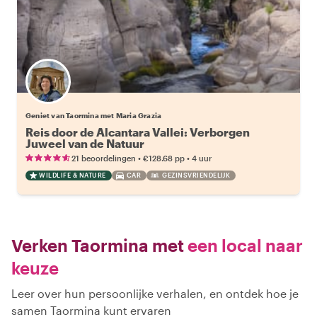
Geniet van Taormina met Maria Grazia
Reis door de Alcantara Vallei: Verborgen
Juweel van de Natuur
•
•
21 beoordelingen
€128.68
pp
4 uur
WILDLIFE & NATURE
CAR
GEZINSVRIENDELIJK
Verken Taormina met
een local naar
keuze
Leer over hun persoonlijke verhalen, en ontdek hoe je
samen Taormina kunt ervaren