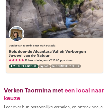
Geniet van Taormina met Maria Grazia
Reis door de Alcantara Vallei: Verborgen
Juweel van de Natuur
•
•
21 beoordelingen
€128.68
pp
4 uur
WILDLIFE & NATURE
CAR
GEZINSVRIENDELIJK
Verken Taormina met
een local naar
keuze
Leer over hun persoonlijke verhalen, en ontdek hoe je