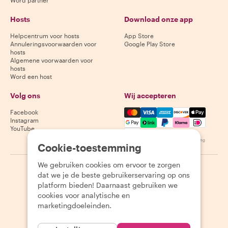
Word partner
Hosts
Download onze app
Helpcentrum voor hosts
App Store
Annuleringsvoorwaarden voor
Google Play Store
hosts
Algemene voorwaarden voor
hosts
Word een host
Volg ons
Wij accepteren
Mastercard, Visa, Amex, Di
Facebook
Instagram
YouTube
Beschikbaarheid varieert per bestemming
Cookie-toestemming
We gebruiken cookies om ervoor te zorgen
©
2026
Withlocals.com
|
Privacybeleid
|
Cookies
|
Sitemap
dat we je de beste gebruikerservaring op ons
platform bieden! Daarnaast gebruiken we
cookies voor analytische en
marketingdoeleinden.