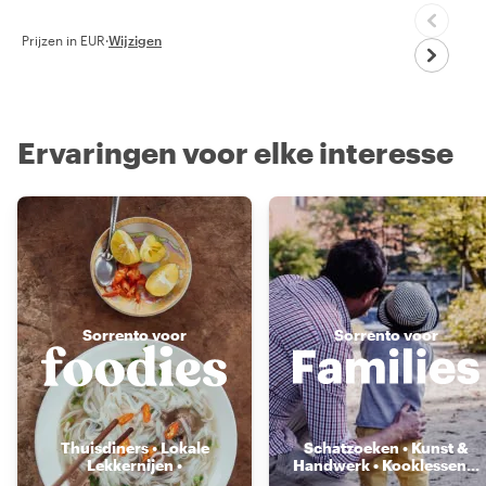
Prijzen in EUR
·
Wijzigen
Ervaringen voor elke interesse
Sorrento voor
Sorrento voor
Thuisdiners • Lokale
Schatzoeken • Kunst &
Lekkernijen •
Handwerk • Kooklessen
...
Voedselmarkten
...