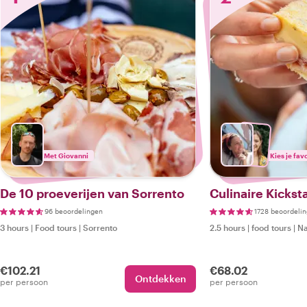
Met Giovanni
Kies je fav
De 10 proeverijen van Sorrento
Culinaire Kickst
96 beoordelingen
1728 beoordeli
3 hours
|
Food tours
|
Sorrento
2.5 hours
|
food tours
|
Na
€102.21
€68.02
Ontdekken
per persoon
per persoon