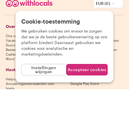
EUR (€)
Cookie-toestemming
Over Withlocals
Gasten
We gebruiken cookies om ervoor te zorgen
Ons verhaal
Helpcentrum voor gasten
dat we je de beste gebruikerservaring op ons
Vacatures
Annuleringsvoorwaarden voor
platform bieden! Daarnaast gebruiken we
Duurzaamheid
gasten
cookies voor analytische en
Bestemmingen
Algemene voorwaarden voor
marketingdoeleinden.
Cadeaubonnen
gasten
Word partner
Instellingen
Hosts
Download onze app
Accepteer cookies
wijzigen
Helpcentrum voor hosts
App Store
Annuleringsvoorwaarden voor
Google Play Store
hosts
Algemene voorwaarden voor
hosts
Word een host
Volg ons
Wij accepteren
Mastercard, Visa, Amex, Di
Facebook
Instagram