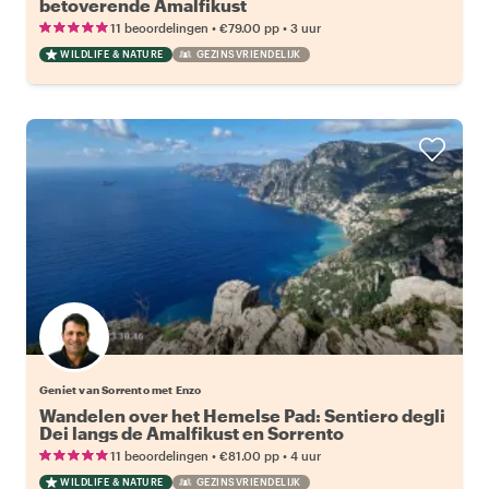
betoverende Amalfikust
•
•
11 beoordelingen
€79.00
pp
3 uur
WILDLIFE & NATURE
GEZINSVRIENDELIJK
Geniet van Sorrento met Enzo
Wandelen over het Hemelse Pad: Sentiero degli
Dei langs de Amalfikust en Sorrento
•
•
11 beoordelingen
€81.00
pp
4 uur
WILDLIFE & NATURE
GEZINSVRIENDELIJK