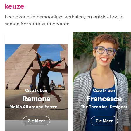
keuze
Leer over hun persoonlijke verhalen, en ontdek hoe je
samen Sorrento kunt ervaren
Ciao
Ik ben
Ciao
Ik ben
Ramona
Francesca
MoMa All around Partenope
The Theatrical Designer
Zie Meer
Zie Meer