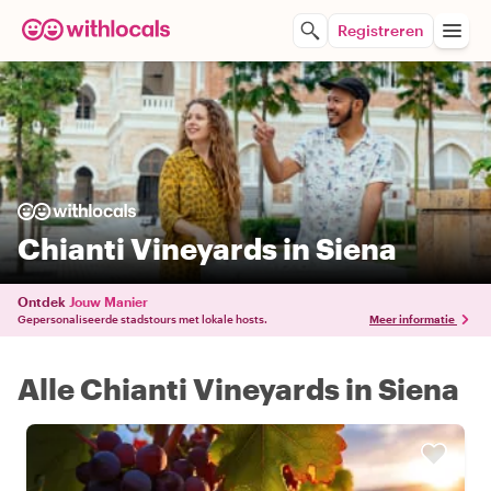
Registreren
Chianti Vineyards in Siena
Ontdek
Jouw Manier
Gepersonaliseerde stadstours met lokale hosts.
Meer informatie
Alle Chianti Vineyards in Siena