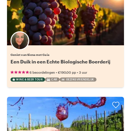
Geniet van Siena met Gaia
Een Duik in een Echte Biologische Boerderij
•
•
6 beoordelingen
€190.00
pp
3 uur
WINE & BEER TOUR
CAR
GEZINSVRIENDELIJK