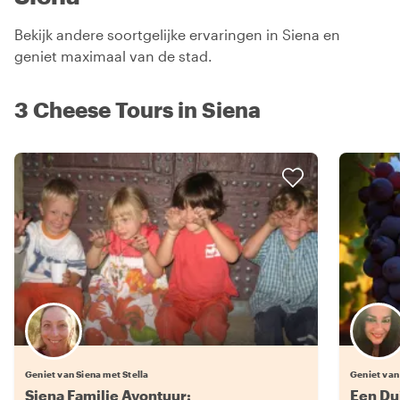
Bekijk andere soortgelijke ervaringen in Siena en
geniet maximaal van de stad.
3 Cheese Tours in Siena
Geniet van Siena met Stella
Geniet van
Siena Familie Avontuur:
Een Dui