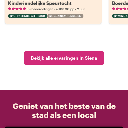
Kindvriendelijke Speurtocht
Boerde
•
•
59 beoordelingen
€103.00
pp
2 uur
CITY HIGHLIGHT TOUR
GEZINSVRIENDELIJK
WINE &
Bekijk alle ervaringen in Siena
Geniet van het beste van de
stad als een local