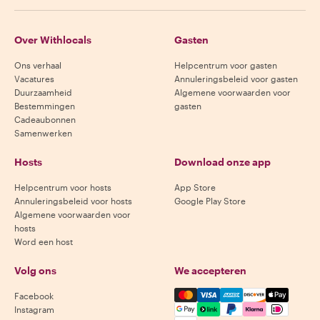
Over Withlocals
Gasten
Ons verhaal
Helpcentrum voor gasten
Vacatures
Annuleringsbeleid voor gasten
Duurzaamheid
Algemene voorwaarden voor
Bestemmingen
gasten
Cadeaubonnen
Samenwerken
Hosts
Download onze app
Helpcentrum voor hosts
App Store
Annuleringsbeleid voor hosts
Google Play Store
Algemene voorwaarden voor
hosts
Word een host
Volg ons
We accepteren
Mastercard, Visa, Amex, Di
Facebook
Instagram