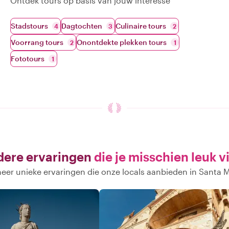
Ontdek tours op basis van jouw interesse
Stadstours
Dagtochten
Culinaire tours
4
3
2
Voorrang tours
Onontdekte plekken tours
2
1
Fototours
1
ere ervaringen
die je misschien leuk v
er unieke ervaringen die onze locals aanbieden in Santa 