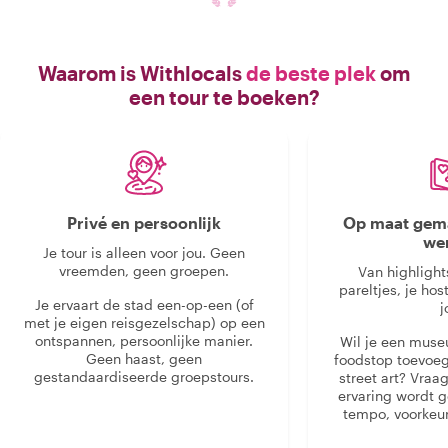
Waarom is Withlocals
de beste plek
om
een tour te boeken?
Privé en persoonlijk
Op maat gema
we
Je tour is alleen voor jou. Geen
vreemden, geen groepen.
Van highlight
pareltjes, je hos
Je ervaart de stad een-op-een (of
j
met je eigen reisgezelschap) op een
ontspannen, persoonlijke manier.
Wil je een muse
Geen haast, geen
foodstop toevoeg
gestandaardiseerde groepstours.
street art? Vraa
ervaring wordt 
tempo, voorkeur