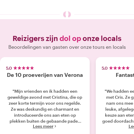
Reizigers zijn
dol op
onze locals
Beoordelingen van gasten over onze tours en locals
5.0
5.0
De 10 proeverijen van Verona
Fantas
"Mijn vrienden en ik hadden een
"We hadden ee
geweldige avond met Cristina, die op
met Cris. Ze g
zeer korte termijn voor ons regelde.
nam ons mee 
Ze was deskundig en charmant en
leuke, afgele
introduceerde ons aan eten op
keuze aan ete
plekken buiten de gebaande paden
goed doordacht
Lees meer
Le
die we zonder haar niet hadden
erg leuk gezel
ontdekt."
meer dan dr