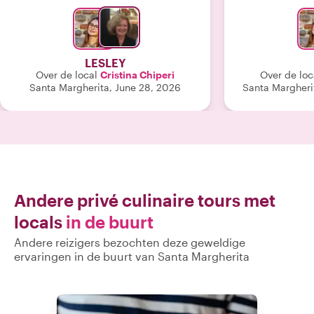
brengen. Hoewe
ze erop dat we a
afmaakten en bl
taxi 
LESLEY
Over de local
Cristina Chiperi
Over de loc
Santa Margherita, June 28, 2026
Santa Margheri
Andere privé culinaire tours met
locals
in de buurt
Andere reizigers bezochten deze geweldige
ervaringen in de buurt van Santa Margherita