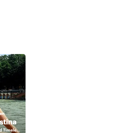
ben
stina
Hidden Gems and Timeless Stories