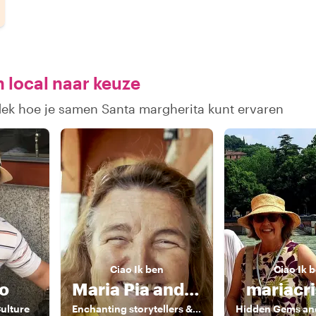
 local naar keuze
dek hoe je samen Santa margherita kunt ervaren
Ciao
Ik ben
Ciao
Ik 
no
Maria Pia and Friends
mariacri
ulture
Enchanting storytellers & enthusiatic guides