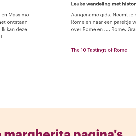
Leuke wandeling met histori
en en Massimo
Aangename gids. Neemt je m
 het ontstaan
Rome en naar een pareltje v
 Ik kan deze
over Rome en .... Rome. Gra
kt
The 10 Tastings of Rome
 margherita pagina's