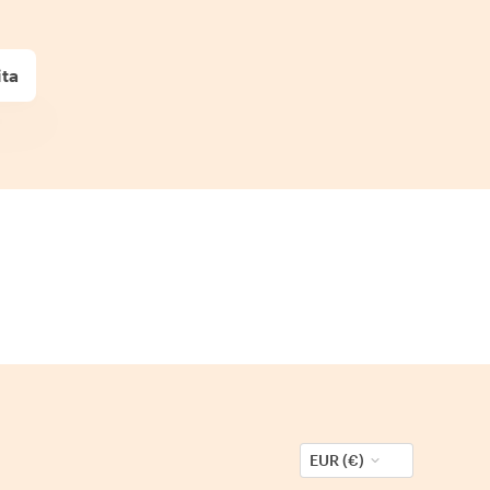
ita
EUR (€)