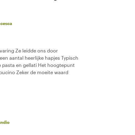
ncesca
rvaring Ze leidde ons door
 een aantal heerlijke hapjes Typisch
e pasta en gellati Het hoogtepunt
ppucino Zeker de moeite waard
ndio