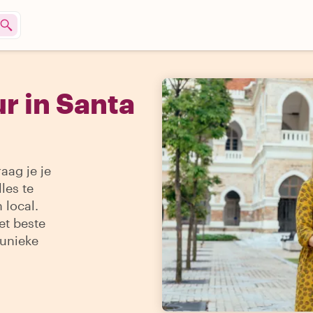
r in Santa
aag je je
les te
 local.
et beste
 unieke