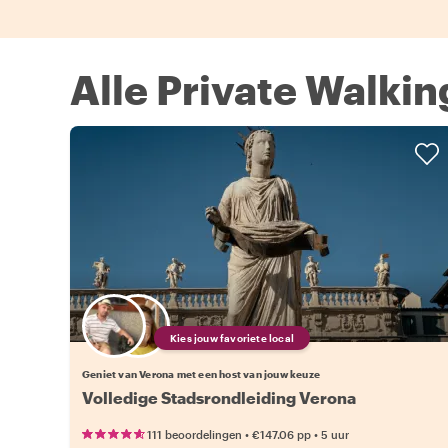
Alle Private Walkin
Kies jouw favoriete local
Geniet van Verona met een host van jouw keuze
Volledige Stadsrondleiding Verona
•
•
111 beoordelingen
€147.06
pp
5 uur