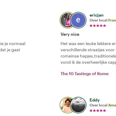
ericjan
Over local
Fra
Very nice
ie je normaal
Het was een leuke lekkere e
dat je gaat
verschillende straatjes voor
.
romeinse hapjes,traditionel
vond ik de overheerlijke ca
The 10 Tastings of Rome
Eddy
Over local
Ama