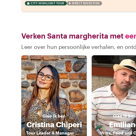
CITY HIGHLIGHT TOUR
DIRECT BEVESTIGD
Verken Santa margherita met
een
Leer over hun persoonlijke verhalen, en ont
Ciao
Ik ben
Ciao
Ik ben
Cristina Chiperi
Emilia
Tour Leader & Manager 《》 Explorer by Heart, Leader by Profession
Wine, Food and C