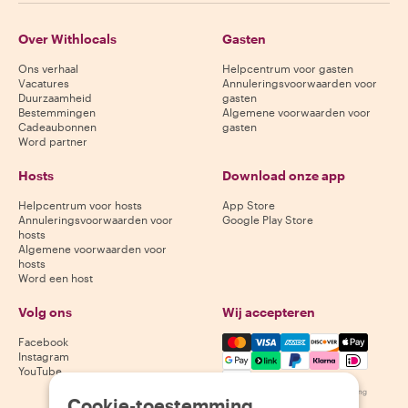
Over Withlocals
Gasten
Ons verhaal
Helpcentrum voor gasten
Vacatures
Annuleringsvoorwaarden voor
Duurzaamheid
gasten
Bestemmingen
Algemene voorwaarden voor
Cadeaubonnen
gasten
Word partner
Hosts
Download onze app
Helpcentrum voor hosts
App Store
Annuleringsvoorwaarden voor
Google Play Store
hosts
Algemene voorwaarden voor
hosts
Word een host
Volg ons
Wij accepteren
Mastercard, Visa, Amex, Di
Facebook
Instagram
YouTube
Beschikbaarheid varieert per bestemming
Cookie-toestemming