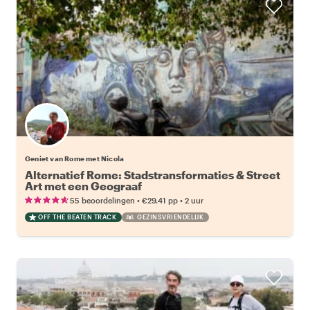
Geniet van Rome met Nicola
Alternatief Rome: Stadstransformaties & Street
Art met een Geograaf
•
•
55 beoordelingen
€29.41
pp
2 uur
OFF THE BEATEN TRACK
GEZINSVRIENDELIJK