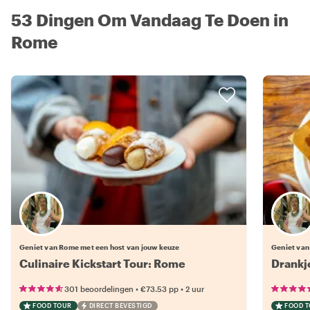
53 Dingen Om Vandaag Te Doen in
Rome
Kies jouw favoriete local
Geniet van Rome met een host van jouw keuze
Geniet van
Culinaire Kickstart Tour: Rome
Drankj
•
•
301 beoordelingen
€73.53
pp
2 uur
FOOD TOUR
DIRECT BEVESTIGD
FOOD 