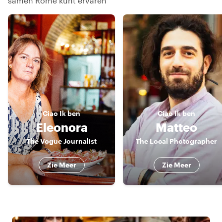
samen Rome kunt ervaren
Ciao
Ik ben
Ciao
Ik ben
Eleonora
Matteo
The Vogue Journalist
The Local Photographer
Zie Meer
Zie Meer