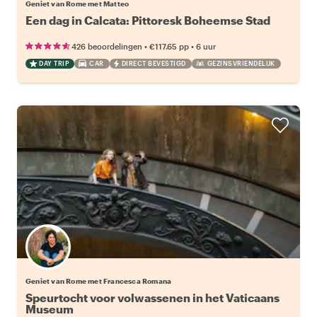
Geniet van Rome met Matteo
Een dag in Calcata: Pittoresk Boheemse Stad
•
•
426 beoordelingen
€117.65
pp
6 uur
DAY TRIP
CAR
DIRECT BEVESTIGD
GEZINSVRIENDELIJK
Geniet van Rome met Francesca Romana
Speurtocht voor volwassenen in het Vaticaans
Museum