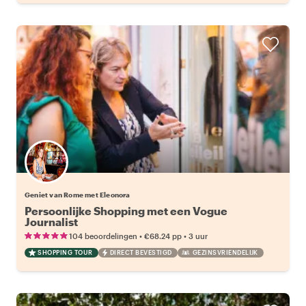
Geniet van Rome met Eleonora
Persoonlijke Shopping met een Vogue
Journalist
•
•
104 beoordelingen
€68.24
pp
3 uur
SHOPPING TOUR
DIRECT BEVESTIGD
GEZINSVRIENDELIJK