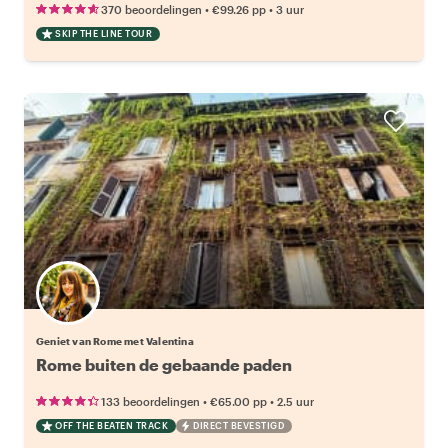
•
•
370 beoordelingen
€99.26
pp
3 uur
SKIP THE LINE TOUR
Geniet van Rome met Valentina
Rome buiten de gebaande paden
•
•
133 beoordelingen
€65.00
pp
2.5 uur
OFF THE BEATEN TRACK
DIRECT BEVESTIGD