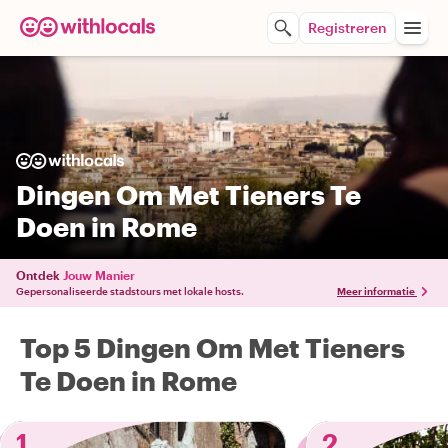
Registreren
Dingen Om Met Tieners Te
Doen in Rome
Ontdek
Jouw Manier
Gepersonaliseerde stadstours met lokale hosts.
Meer informatie
Top 5 Dingen Om Met Tieners
Te Doen in Rome
1
2