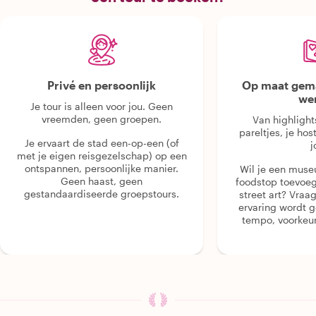
Privé en persoonlijk
Op maat gema
we
Je tour is alleen voor jou. Geen
vreemden, geen groepen.
Van highlight
pareltjes, je hos
Je ervaart de stad een-op-een (of
j
met je eigen reisgezelschap) op een
ontspannen, persoonlijke manier.
Wil je een muse
Geen haast, geen
foodstop toevoeg
gestandaardiseerde groepstours.
street art? Vraa
ervaring wordt 
tempo, voorkeur