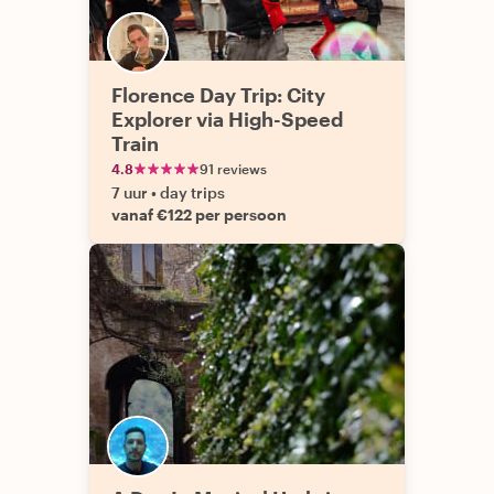
Florence Day Trip: City
Explorer via High-Speed
Train
4.8
91 reviews
7 uur
•
day trips
vanaf €122 per persoon