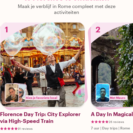
Maak je verblijf in Rome compleet met deze
activiteiten
1
2
Kies je favoriete local
Met Mauro
Florence Day Trip: City Explorer
A Day In Magica
via High-Speed Train
26 reviews
7 uur
|
Day trips
|
Rome
91 reviews