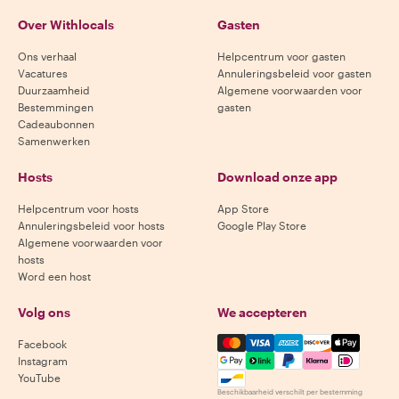
Over Withlocals
Gasten
Ons verhaal
Helpcentrum voor gasten
Vacatures
Annuleringsbeleid voor gasten
Duurzaamheid
Algemene voorwaarden voor
Bestemmingen
gasten
Cadeaubonnen
Samenwerken
Hosts
Download onze app
Helpcentrum voor hosts
App Store
Annuleringsbeleid voor hosts
Google Play Store
Algemene voorwaarden voor
hosts
Word een host
Volg ons
We accepteren
Mastercard, Visa, Amex, Di
Facebook
Instagram
YouTube
Beschikbaarheid verschilt per bestemming