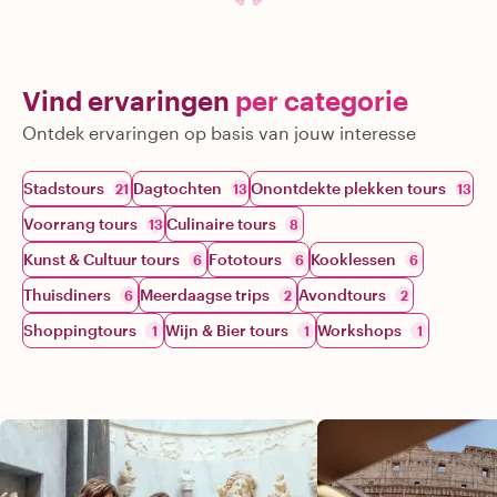
Vind ervaringen
per categorie
Ontdek ervaringen op basis van jouw interesse
Stadstours
Dagtochten
Onontdekte plekken tours
21
13
13
Voorrang tours
Culinaire tours
13
8
Kunst & Cultuur tours
Fototours
Kooklessen
6
6
6
Thuisdiners
Meerdaagse trips
Avondtours
6
2
2
Shoppingtours
Wijn & Bier tours
Workshops
1
1
1