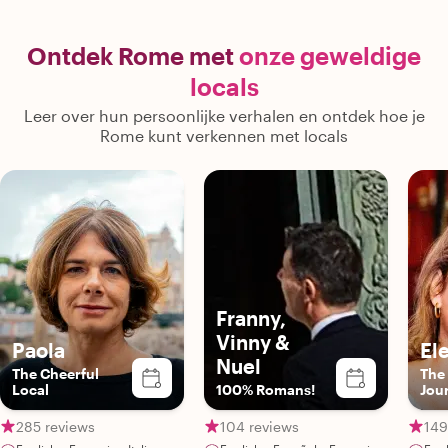
Ontdek Rome met
onze geweldige
locals
Leer over hun persoonlijke verhalen en ontdek hoe je
Rome kunt verkennen met locals
Franny,
Vinny &
Paola
El
Nuel
The Cheerful
The
Local
100% Romans!
Jour
285 reviews
104 reviews
149