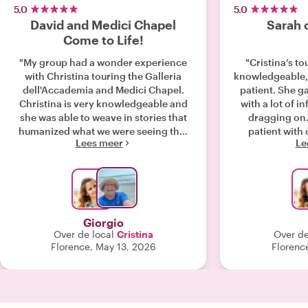
5.0
5.0
David and Medici Chapel
Sarah 
Come to Life!
"My group had a wonder experience
"Cristina’s to
with Christina touring the Galleria
knowledgeable, 
dell'Accademia and Medici Chapel.
patient. She ga
Christina is very knowledgeable and
with a lot of i
she was able to weave in stories that
dragging on.
humanized what we were seeing that
patient with
Lees meer
Le
enhanced our overall experience. I
helped move ar
would certainly take another tour with
when he go
Christina."
recommend her 
won’t use 
Giorgio
Over de local
Cristina
Over de
Florence, May 13, 2026
Florence