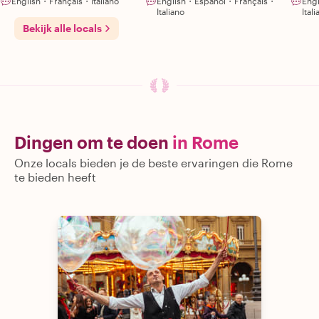
English・Français・Italiano
English・Español・Français・
Eng
Italiano
Ital
Bekijk alle locals
Dingen om te doen
in Rome
Onze locals bieden je de beste ervaringen die Rome
te bieden heeft