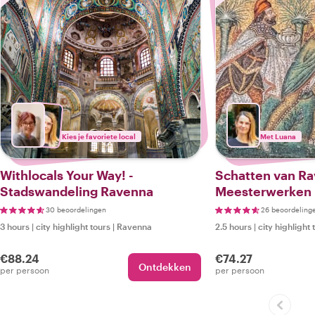
Kies je favoriete local
Met Luana
Withlocals Your Way! -
Schatten van Ra
Stadswandeling Ravenna
Meesterwerken 
30 beoordelingen
26 beoordeling
3 hours
|
city highlight tours
|
Ravenna
2.5 hours
|
city highlight 
€88.24
€74.27
Ontdekken
per persoon
per persoon