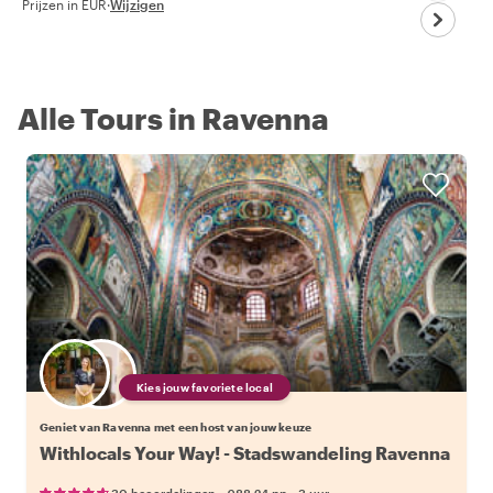
Prijzen in EUR
·
Wijzigen
Alle Tours in Ravenna
Kies jouw favoriete local
Geniet van Ravenna met een host van jouw keuze
Withlocals Your Way! - Stadswandeling Ravenna
•
•