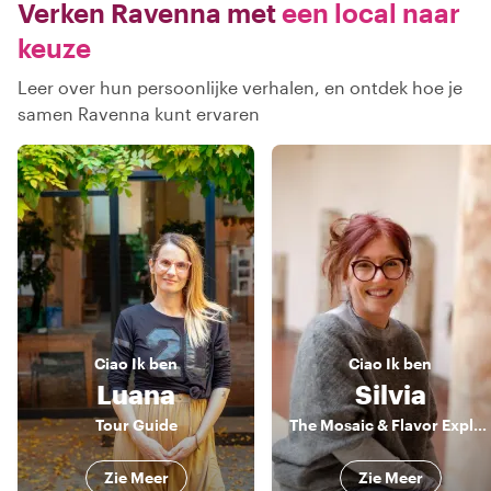
Verken Ravenna met
een local naar
keuze
Leer over hun persoonlijke verhalen, en ontdek hoe je
samen Ravenna kunt ervaren
Ciao
Ik ben
Ciao
Ik ben
Luana
Silvia
Tour Guide
The Mosaic & Flavor Explorer
Zie Meer
Zie Meer