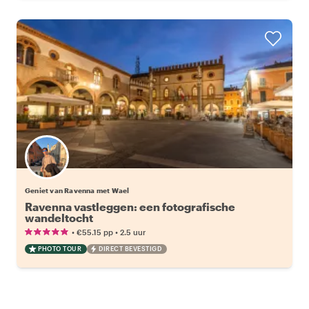
Geniet van Ravenna met Wael
Ravenna vastleggen: een fotografische
wandeltocht
•
•
€55.15
pp
2.5 uur
PHOTO TOUR
DIRECT BEVESTIGD