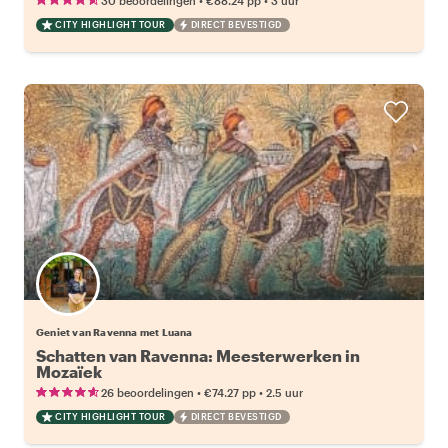
30 beoordelingen
€88.24
pp
3 uur
CITY HIGHLIGHT TOUR
DIRECT BEVESTIGD
Geniet van Ravenna met Luana
Schatten van Ravenna: Meesterwerken in
Mozaïek
•
•
26 beoordelingen
€74.27
pp
2.5 uur
CITY HIGHLIGHT TOUR
DIRECT BEVESTIGD