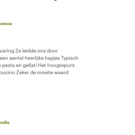
ncesca
rvaring Ze leidde ons door
 een aantal heerlijke hapjes Typisch
e pasta en gellati Het hoogtepunt
ppucino Zeker de moeite waard
ndio