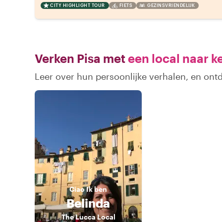
CITY HIGHLIGHT TOUR
FIETS
GEZINSVRIENDELIJK
Verken Pisa met
een local naar k
Leer over hun persoonlijke verhalen, en ont
Ciao
Ik ben
Belinda
The Lucca Local