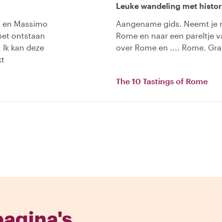
Leuke wandeling met histori
en en Massimo
Aangename gids. Neemt je m
 het ontstaan
Rome en naar een pareltje v
 Ik kan deze
over Rome en .... Rome. Gra
kt
The 10 Tastings of Rome
pagina's