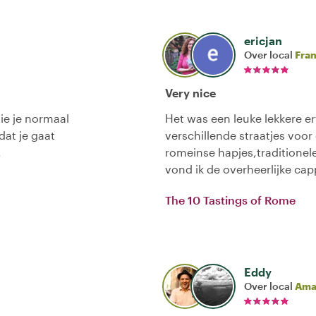
ericjan
Over local
Fra
Very nice
ie je normaal
Het was een leuke lekkere e
dat je gaat
verschillende straatjes voor
.
romeinse hapjes,traditionel
vond ik de overheerlijke ca
The 10 Tastings of Rome
Eddy
Over local
Ama