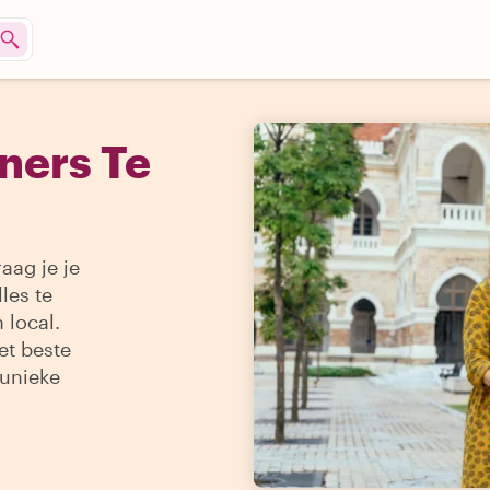
ners Te
aag je je
les te
 local.
et beste
 unieke