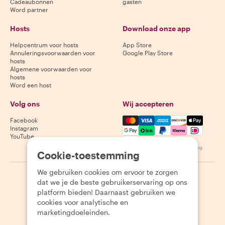
Cadeaubonnen
gasten
Word partner
Hosts
Download onze app
Helpcentrum voor hosts
App Store
Annuleringsvoorwaarden voor
Google Play Store
hosts
Algemene voorwaarden voor
hosts
Word een host
Volg ons
Wij accepteren
Mastercard, Visa, Amex, Di
Facebook
Instagram
YouTube
Beschikbaarheid varieert per bestemming
Cookie-toestemming
We gebruiken cookies om ervoor te zorgen
©
2026
Withlocals.com
|
Privacybeleid
|
Cookies
|
Sitemap
dat we je de beste gebruikerservaring op ons
platform bieden! Daarnaast gebruiken we
cookies voor analytische en
marketingdoeleinden.