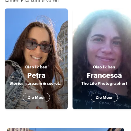
samen Pisa kunt ervaren
Ciao
Ik ben
Ciao
Ik ben
Petra
Francesca
Stories, sarcasm & secrets of Tuscany
The Life Photographer!
Zie Meer
Zie Meer