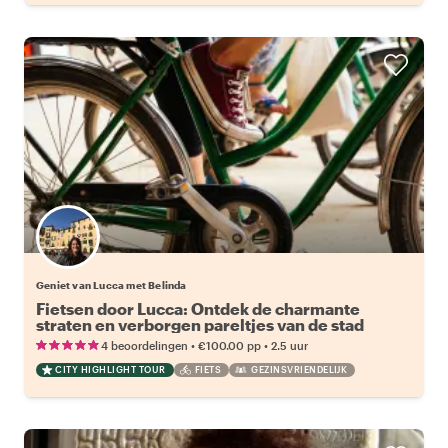
Geniet van Lucca met Belinda
Fietsen door Lucca: Ontdek de charmante
straten en verborgen pareltjes van de stad
•
•
4 beoordelingen
€100.00
pp
2.5 uur
CITY HIGHLIGHT TOUR
FIETS
GEZINSVRIENDELIJK