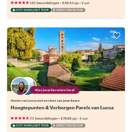
•
•
130 beoordelingen
€48.53
pp
2 uur
CITY HIGHLIGHT TOUR
DIRECT BEVESTIGD
Kies jouw favoriete local
Geniet van Lucca met een host van jouw keuze
Hoogtepunten & Verborgen Parels van Lucca
•
•
111 beoordelingen
€78.68
pp
3 uur
CITY HIGHLIGHT TOUR
DIRECT BEVESTIGD