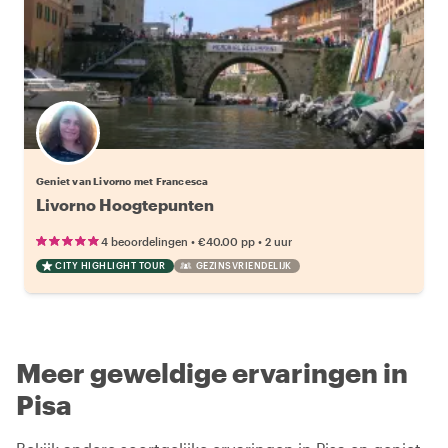
Geniet van Livorno met Francesca
Livorno Hoogtepunten
•
•
4 beoordelingen
€40.00
pp
2 uur
CITY HIGHLIGHT TOUR
GEZINSVRIENDELIJK
Meer geweldige ervaringen in
Pisa