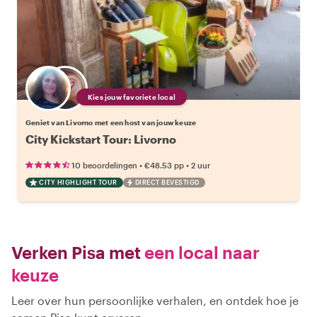
Kies jouw favoriete local
Geniet van Livorno met een host van jouw keuze
City Kickstart Tour: Livorno
•
•
10 beoordelingen
€48.53
pp
2 uur
CITY HIGHLIGHT TOUR
DIRECT BEVESTIGD
Verken Pisa met
een local naar
keuze
Leer over hun persoonlijke verhalen, en ontdek hoe je