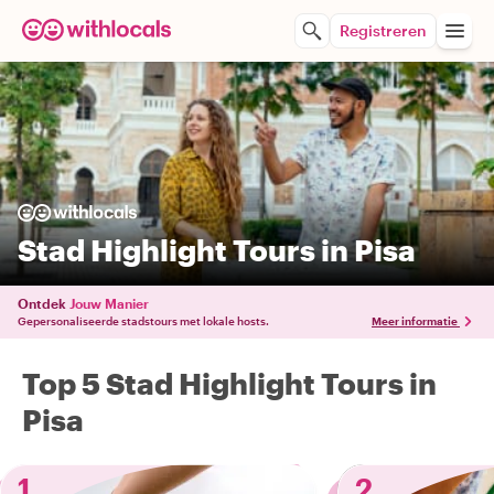
Registreren
Stad Highlight Tours in Pisa
Ontdek
Jouw Manier
Gepersonaliseerde stadstours met lokale hosts.
Meer informatie
Top 5 Stad Highlight Tours in
Pisa
1
2