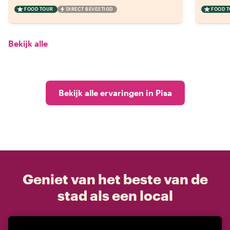
FOOD TOUR
DIRECT BEVESTIGD
FOOD 
Bekijk alle
Bekijk alle ervaringen in Pisa
Geniet van het beste van de
stad als een local