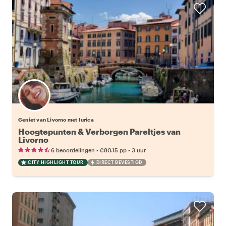
Geniet van Livorno met Iurica
Hoogtepunten & Verborgen Pareltjes van
Livorno
•
•
6 beoordelingen
€80.15
pp
3 uur
CITY HIGHLIGHT TOUR
DIRECT BEVESTIGD