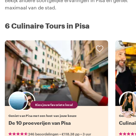
Bekijk andere soortgelijke ervaringen in Pisa en geniet
maximaal van de stad.
6 Culinaire Tours in Pisa
Kies jouw favoriete local
Geniet van Pisa met een host van jouw keuze
Geniet van
De 10 proeverijen van Pisa
Culinai
•
•
246 beoordelingen
€118.38
pp
3 uur