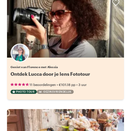
Geniet van Florence met Alessia
Ontdek Lucca door je lens Fototour
•
•
11 beoordelingen
€101.18
pp
3 uur
PHOTO TOUR
GEZINSVRIENDELIJK