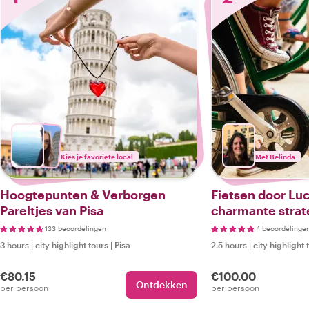
Kies je favoriete local
Met Belinda
Hoogtepunten & Verborgen
Fietsen door Lu
Pareltjes van Pisa
charmante strat
pareltjes van de
133 beoordelingen
4 beoordelinge
3 hours
|
city highlight tours
|
Pisa
2.5 hours
|
city highlight 
€80.15
€100.00
Ontdekken
per persoon
per persoon