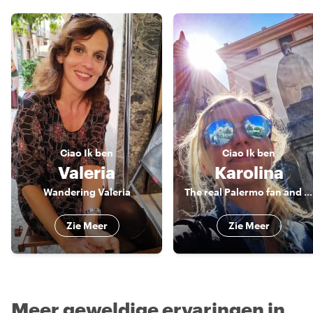
Ciao
Ik ben
Ciao
Ik ben
Valeria
Karolina
Wandering Valeria
The real Palermo fan and food lover
Zie Meer
Zie Meer
Meer geweldige ervaringen in