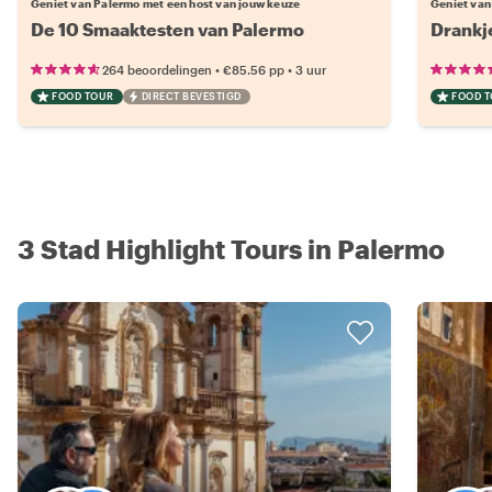
Geniet van Palermo met een host van jouw keuze
Geniet van
De 10 Smaaktesten van Palermo
Drankj
•
•
264 beoordelingen
€85.56
pp
3 uur
FOOD TOUR
DIRECT BEVESTIGD
FOOD 
3 Stad Highlight Tours in Palermo