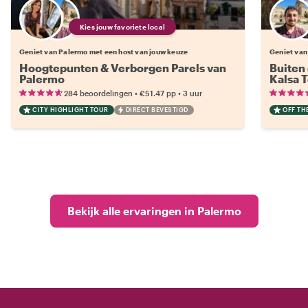
Kies jouw favoriete local
Geniet van Palermo met een host van jouw keuze
Geniet van
Hoogtepunten & Verborgen Parels van
Buiten
Palermo
Kalsa 
•
•
284 beoordelingen
€51.47
pp
3 uur
CITY HIGHLIGHT TOUR
DIRECT BEVESTIGD
OFF TH
Bekijk alle ervaringen in Palermo