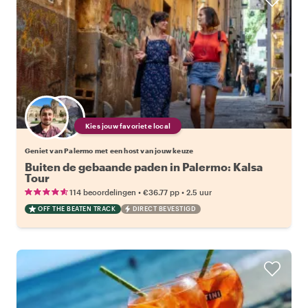
Kies jouw favoriete local
Geniet van Palermo met een host van jouw keuze
Buiten de gebaande paden in Palermo: Kalsa
Tour
•
•
114 beoordelingen
€36.77
pp
2.5 uur
OFF THE BEATEN TRACK
DIRECT BEVESTIGD