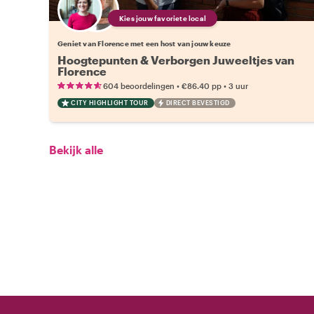
Kies jouw favoriete local
Geniet van Florence met een host van jouw keuze
Hoogtepunten & Verborgen Juweeltjes van
Florence
•
•
604 beoordelingen
€86.40
pp
3 uur
CITY HIGHLIGHT TOUR
DIRECT BEVESTIGD
Bekijk alle