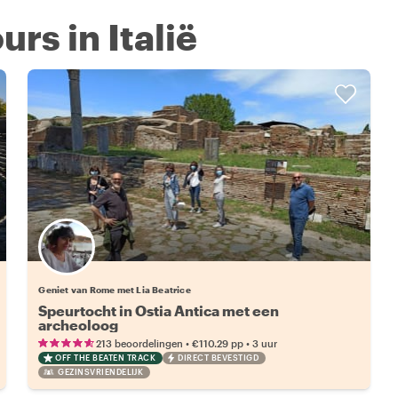
urs in Italië
Geniet van Rome met Lia Beatrice
Speurtocht in Ostia Antica met een
archeoloog
•
•
213 beoordelingen
€110.29
pp
3 uur
OFF THE BEATEN TRACK
DIRECT BEVESTIGD
GEZINSVRIENDELIJK