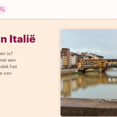
n Italië
oen is?
 met een
tdek het
ie van