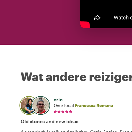
Wat andere reiziger
eric
Over local
Francesca Romana
Old stones and new ideas
A wonderful walk and talk thru Ostia Antica. Fran