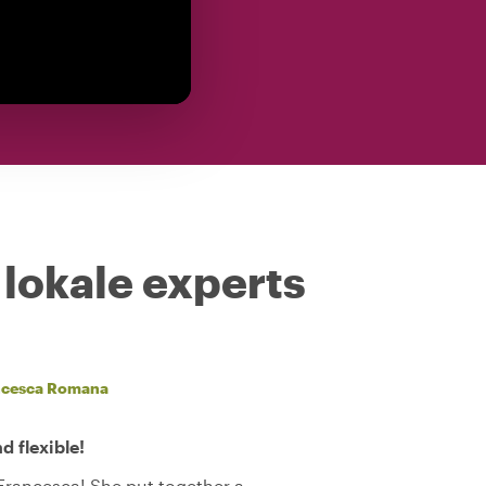
 lokale experts
ncesca Romana
 flexible!
Francesca! She put together a