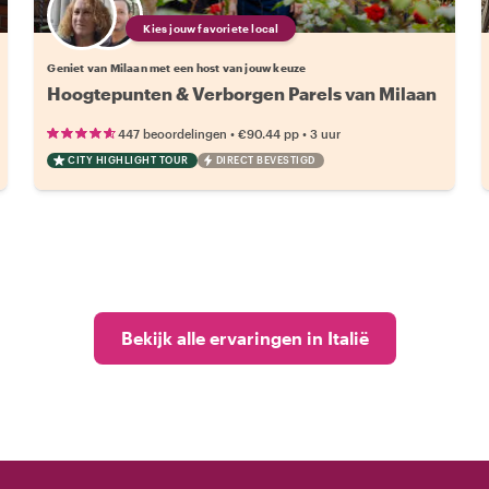
Kies jouw favoriete local
Geniet van Milaan met een host van jouw keuze
Hoogtepunten & Verborgen Parels van Milaan
•
•
447 beoordelingen
€90.44
pp
3 uur
CITY HIGHLIGHT TOUR
DIRECT BEVESTIGD
Bekijk alle ervaringen in Italië