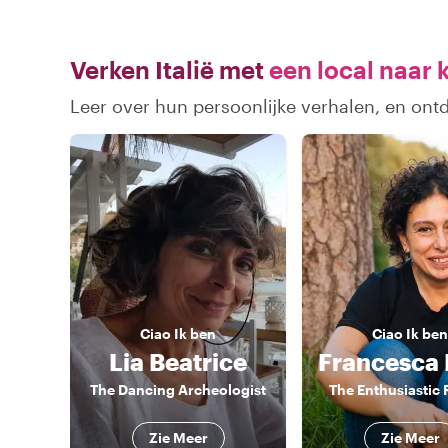
Verken Italië met
een local naar 
Leer over hun persoonlijke verhalen, en ontd
Ciao
Ik ben
Ciao
Ik ben
Lia Beatrice
The Dancing Archeologist
The Enthusiastic
Zie Meer
Zie Meer