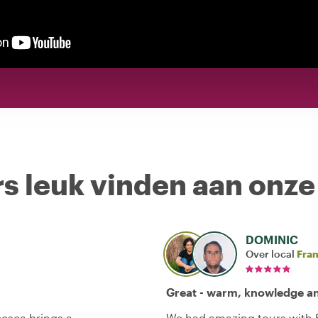
s leuk vinden aan onze
DOMINIC
Over local
Fra
Great - warm, knowledge and
cesca brings a
We had amazing tours with 