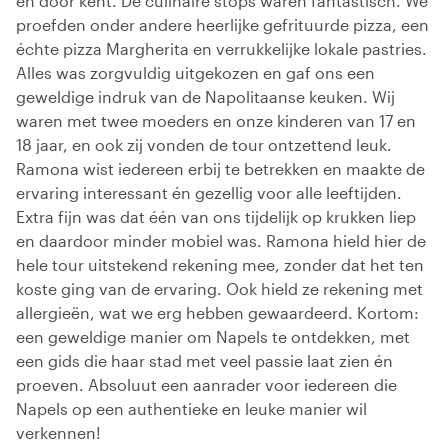
en door kent. De culinaire stops waren fantastisch. We
proefden onder andere heerlijke gefrituurde pizza, een
échte pizza Margherita en verrukkelijke lokale pastries.
Alles was zorgvuldig uitgekozen en gaf ons een
geweldige indruk van de Napolitaanse keuken. Wij
waren met twee moeders en onze kinderen van 17 en
18 jaar, en ook zij vonden de tour ontzettend leuk.
Ramona wist iedereen erbij te betrekken en maakte de
ervaring interessant én gezellig voor alle leeftijden.
Extra fijn was dat één van ons tijdelijk op krukken liep
en daardoor minder mobiel was. Ramona hield hier de
hele tour uitstekend rekening mee, zonder dat het ten
koste ging van de ervaring. Ook hield ze rekening met
allergieën, wat we erg hebben gewaardeerd. Kortom:
een geweldige manier om Napels te ontdekken, met
een gids die haar stad met veel passie laat zien én
proeven. Absoluut een aanrader voor iedereen die
Napels op een authentieke en leuke manier wil
verkennen!