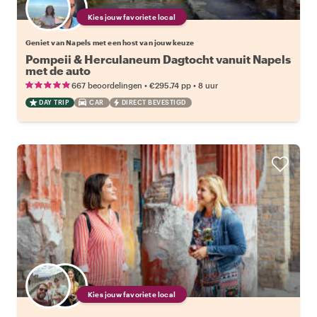
Kies jouw favoriete local
Geniet van Napels met een host van jouw keuze
Pompeii & Herculaneum Dagtocht vanuit Napels
met de auto
•
•
667 beoordelingen
€295.74
pp
8 uur
DAY TRIP
CAR
DIRECT BEVESTIGD
Kies jouw favoriete local