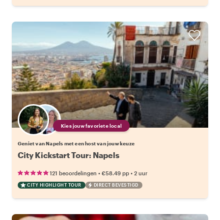
Kies jouw favoriete local
Geniet van Napels met een host van jouw keuze
City Kickstart Tour: Napels
•
•
121 beoordelingen
€58.49
pp
2 uur
CITY HIGHLIGHT TOUR
DIRECT BEVESTIGD