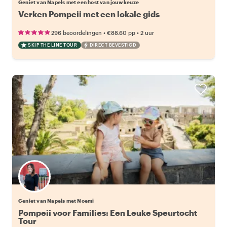
Geniet van Napels met een host van jouw keuze
Verken Pompeii met een lokale gids
•
•
296 beoordelingen
€88.60
pp
2 uur
SKIP THE LINE TOUR
DIRECT BEVESTIGD
Geniet van Napels met Noemi
Pompeii voor Families: Een Leuke Speurtocht
Tour