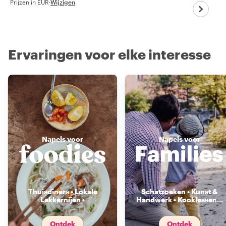
Prijzen in EUR
·
Wijzigen
Ervaringen voor elke interesse
Napels voor
Napels voor
Thuisdiners • Lokale
Schatzoeken • Kunst &
Lekkernijen •
Handwerk • Kooklessen
...
Voedselmarkten
...
Ontdek
Ontdek