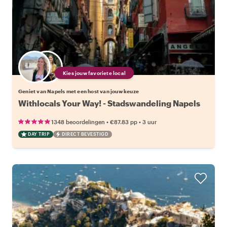
Kies jouw favoriete local
Geniet van Napels met een host van jouw keuze
Withlocals Your Way! - Stadswandeling Napels
•
•
1348 beoordelingen
€87.83
pp
3 uur
DAY TRIP
DIRECT BEVESTIGD