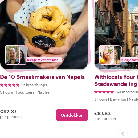
Kies je favoriete local
Kies je fav
De 10 Smaakmakers van Napels
Withlocals Your 
Stadswandeling
736 beoordelingen
3 hours
|
Food tours
|
Naples
1348 beoordeli
3 hours
|
Day trips
|
Napl
€92.37
€87.83
Ontdekken
per persoon
per persoon