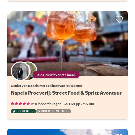
Kies jouw favoriete local
Geniet van Napels met een host van jouw keuze
Napels Proeverij: Street Food & Spritz Avontuur
•
•
1291 beoordelingen
€71.69
pp
2.5 uur
FOOD TOUR
DIRECT BEVESTIGD