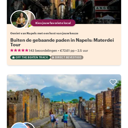
Kies jouw favoriete local
Geniet van Napels met een host van jouw keuze
Buiten de gebaande paden in Napels: Materdei
Tour
•
•
143 beoordelingen
€72.61
pp
2.5 uur
OFF THE BEATEN TRACK
DIRECT BEVESTIGD