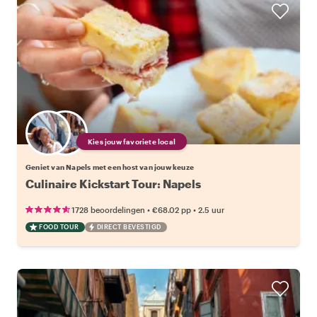
Kies jouw favoriete local
Geniet van Napels met een host van jouw keuze
Culinaire Kickstart Tour: Napels
•
•
1728 beoordelingen
€68.02
pp
2.5 uur
FOOD TOUR
DIRECT BEVESTIGD