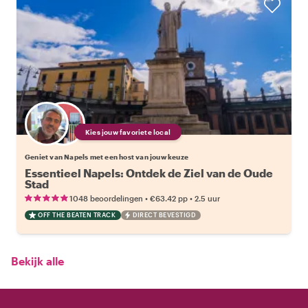
Kies jouw favoriete local
Geniet van Napels met een host van jouw keuze
Essentieel Napels: Ontdek de Ziel van de Oude
Stad
•
•
1048 beoordelingen
€63.42
pp
2.5 uur
OFF THE BEATEN TRACK
DIRECT BEVESTIGD
Bekijk alle