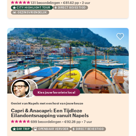
•
•
131 beoordelingen
€81.62
pp
2 uur
CITY HIGHLIGHT TOUR
DIRECT BEVESTIGD
GEZINSVRIENDELIJK
Kies jouw favoriete local
Geniet van Napels met een host van jouw keuze
Capri & Anacapri: Een Tijdloze
Eilandontsnapping vanuit Napels
•
•
699 beoordelingen
€92.28
pp
7 uur
DAY TRIP
OPENBAAR VERVOER
DIRECT BEVESTIGD