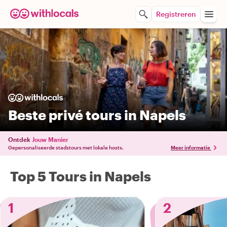
Registreren
Beste privé tours in Napels
Ontdek
Jouw Manier
Gepersonaliseerde stadstours met lokale hosts.
Meer informatie
Top 5 Tours in Napels
1
2