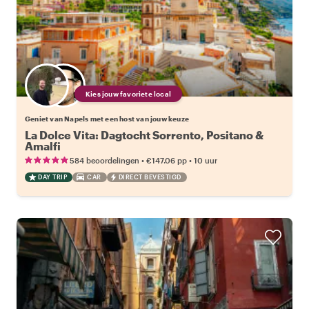
Kies jouw favoriete local
Geniet van Napels met een host van jouw keuze
La Dolce Vita: Dagtocht Sorrento, Positano &
Amalfi
•
•
584 beoordelingen
€147.06
pp
10 uur
DAY TRIP
CAR
DIRECT BEVESTIGD