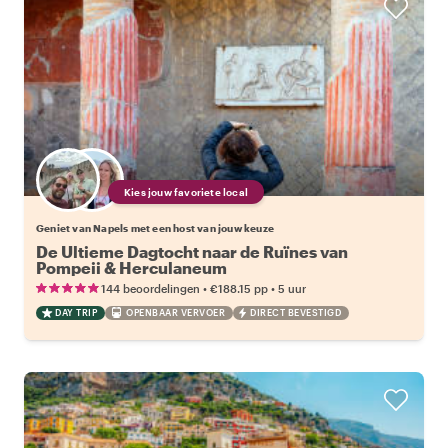
Kies jouw favoriete local
Geniet van Napels met een host van jouw keuze
De Ultieme Dagtocht naar de Ruïnes van
Pompeii & Herculaneum
•
•
144 beoordelingen
€188.15
pp
5 uur
DAY TRIP
OPENBAAR VERVOER
DIRECT BEVESTIGD