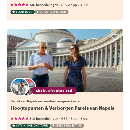
•
•
736 beoordelingen
€92.37
pp
3 uur
FOOD TOUR
DIRECT BEVESTIGD
Kies jouw favoriete local
Geniet van Napels met een host van jouw keuze
Hoogtepunten & Verborgen Parels van Napels
•
•
310 beoordelingen
€83.46
pp
3 uur
CITY HIGHLIGHT TOUR
DIRECT BEVESTIGD