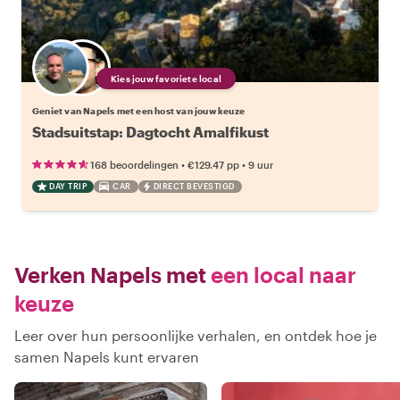
Kies jouw favoriete local
Geniet van Napels met een host van jouw keuze
Stadsuitstap: Dagtocht Amalfikust
•
•
168 beoordelingen
€129.47
pp
9 uur
DAY TRIP
CAR
DIRECT BEVESTIGD
Verken Napels met
een local naar
keuze
Leer over hun persoonlijke verhalen, en ontdek hoe je
samen Napels kunt ervaren