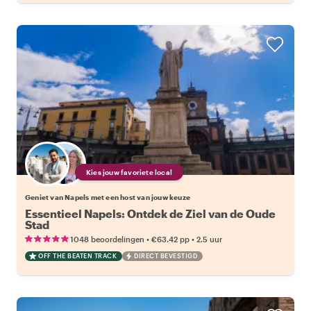
Kies jouw favoriete local
Geniet van Napels met een host van jouw keuze
Essentieel Napels: Ontdek de Ziel van de Oude
Stad
•
•
1048 beoordelingen
€63.42
pp
2.5 uur
OFF THE BEATEN TRACK
DIRECT BEVESTIGD