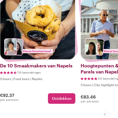
Kies je favoriete local
Kies je fav
De 10 Smaakmakers van Napels
Hoogtepunten &
Parels van Nape
735 beoordelingen
3 hours
|
Food tours
|
Naples
310 beoordelin
3 hours
|
City highlight t
€92.37
€83.46
Ontdekken
per persoon
per persoon