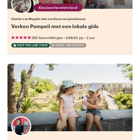
Kies jouw favoriete local
Geniet van Napels met een host van jouw keuze
Verken Pompeii met een lokale gids
•
•
296 beoordelingen
€88.60
pp
2 uur
SKIP THE LINE TOUR
DIRECT BEVESTIGD