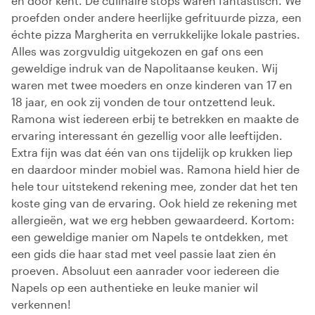
en door kent. De culinaire stops waren fantastisch. We
proefden onder andere heerlijke gefrituurde pizza, een
échte pizza Margherita en verrukkelijke lokale pastries.
Alles was zorgvuldig uitgekozen en gaf ons een
geweldige indruk van de Napolitaanse keuken. Wij
waren met twee moeders en onze kinderen van 17 en
18 jaar, en ook zij vonden de tour ontzettend leuk.
Ramona wist iedereen erbij te betrekken en maakte de
ervaring interessant én gezellig voor alle leeftijden.
Extra fijn was dat één van ons tijdelijk op krukken liep
en daardoor minder mobiel was. Ramona hield hier de
hele tour uitstekend rekening mee, zonder dat het ten
koste ging van de ervaring. Ook hield ze rekening met
allergieën, wat we erg hebben gewaardeerd. Kortom:
een geweldige manier om Napels te ontdekken, met
een gids die haar stad met veel passie laat zien én
proeven. Absoluut een aanrader voor iedereen die
Napels op een authentieke en leuke manier wil
verkennen!