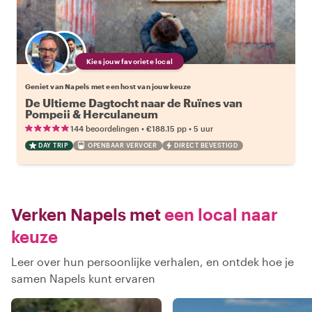
Kies jouw favoriete local
Geniet van Napels met een host van jouw keuze
De Ultieme Dagtocht naar de Ruïnes van
Pompeii & Herculaneum
•
•
144 beoordelingen
€188.15
pp
5 uur
DAY TRIP
OPENBAAR VERVOER
DIRECT BEVESTIGD
Verken Napels met
een local naar
keuze
Leer over hun persoonlijke verhalen, en ontdek hoe je
samen Napels kunt ervaren