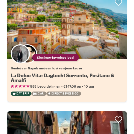
Kies jouw favoriete local
Geniet van Napels met een host van jouw keuze
La Dolce Vita: Dagtocht Sorrento, Positano &
Amalfi
•
•
585 beoordelingen
€147.06
pp
10 uur
DAY TRIP
CAR
DIRECT BEVESTIGD