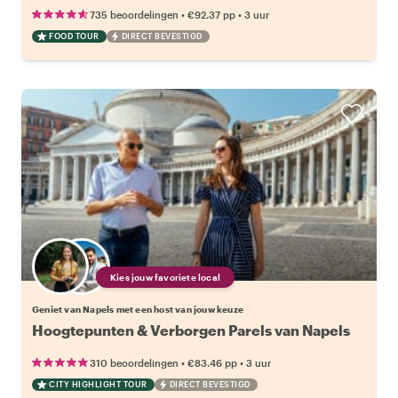
•
•
735 beoordelingen
€92.37
pp
3 uur
FOOD TOUR
DIRECT BEVESTIGD
Kies jouw favoriete local
Geniet van Napels met een host van jouw keuze
Hoogtepunten & Verborgen Parels van Napels
•
•
310 beoordelingen
€83.46
pp
3 uur
CITY HIGHLIGHT TOUR
DIRECT BEVESTIGD