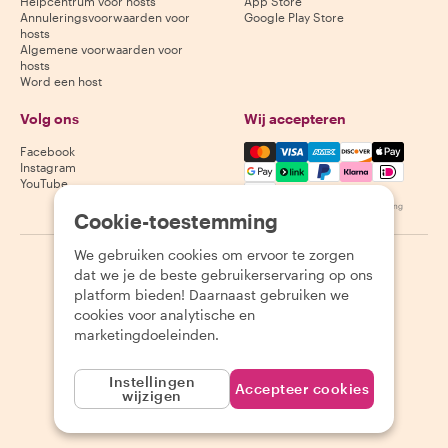
Helpcentrum voor hosts
App Store
Annuleringsvoorwaarden voor
Google Play Store
hosts
Algemene voorwaarden voor
hosts
Word een host
Volg ons
Wij accepteren
Mastercard, Visa, Amex, Di
Facebook
Instagram
YouTube
Beschikbaarheid varieert per bestemming
Cookie-toestemming
We gebruiken cookies om ervoor te zorgen
©
2026
Withlocals.com
|
Privacybeleid
|
Cookies
|
Sitemap
dat we je de beste gebruikerservaring op ons
platform bieden! Daarnaast gebruiken we
cookies voor analytische en
marketingdoeleinden.
Instellingen
Accepteer cookies
wijzigen