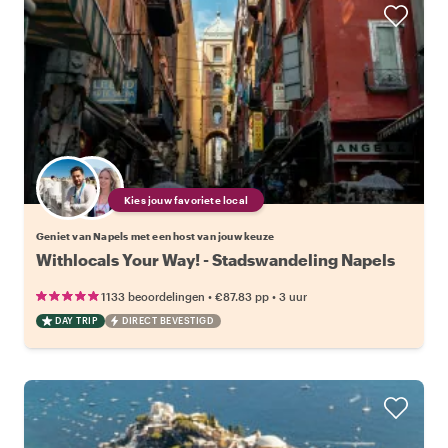
Kies jouw favoriete local
Geniet van Napels met een host van jouw keuze
Withlocals Your Way! - Stadswandeling Napels
•
•
1133 beoordelingen
€87.83
pp
3 uur
DAY TRIP
DIRECT BEVESTIGD