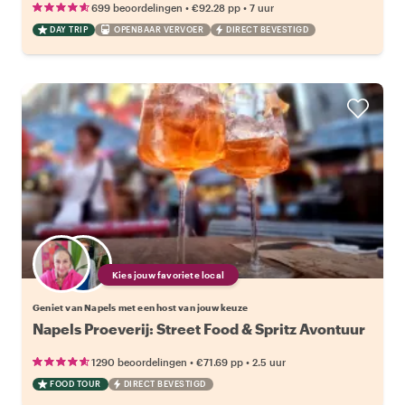
•
•
699 beoordelingen
€92.28
pp
7 uur
DAY TRIP
OPENBAAR VERVOER
DIRECT BEVESTIGD
Kies jouw favoriete local
Geniet van Napels met een host van jouw keuze
Napels Proeverij: Street Food & Spritz Avontuur
•
•
1290 beoordelingen
€71.69
pp
2.5 uur
FOOD TOUR
DIRECT BEVESTIGD