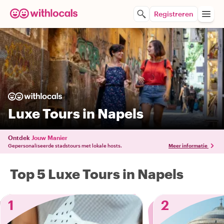
Registreren
Luxe Tours in Napels
Ontdek
Jouw Manier
Gepersonaliseerde stadstours met lokale hosts.
Meer informatie
Top 5 Luxe Tours in Napels
1
2