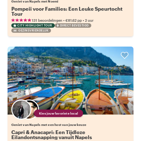
Geniet van Napels met Noemi
Pompeii voor Families: Een Leuke Speurtocht
Tour
•
•
131 beoordelingen
€81.62
pp
2 uur
CITY HIGHLIGHT TOUR
DIRECT BEVESTIGD
GEZINSVRIENDELIJK
Kies jouw favoriete local
Geniet van Napels met een host van jouw keuze
Capri & Anacapri: Een Tijdloze
Eilandontsnapping vanuit Napels