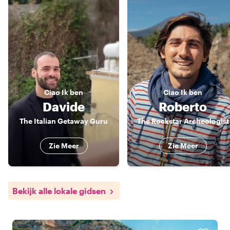
Ciao
Ik ben
Ciao
Ik ben
Davide
Roberto
The Italian Getaway Guru
The Rockstar Archeologist
Zie Meer
Zie Meer
Bekijk alle lokale gidsen