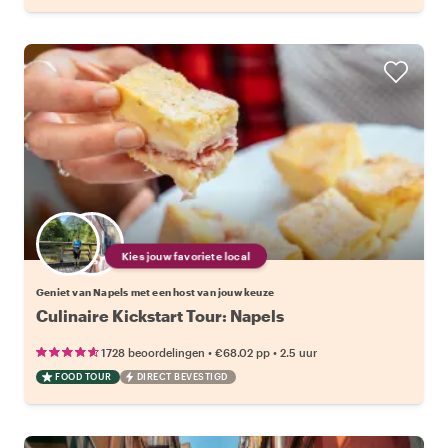
Kies jouw favoriete local
Geniet van Napels met een host van jouw keuze
Culinaire Kickstart Tour: Napels
•
•
1728 beoordelingen
€68.02
pp
2.5 uur
FOOD TOUR
DIRECT BEVESTIGD