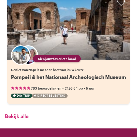
Kies jouw favoriete local
Geniet van Napels met een host van jouw keuze
Pompeii & het Nationaal Archeologisch Museum
•
•
763 beoordelingen
€126.84
pp
5 uur
DAY TRIP
DIRECT BEVESTIGD
Bekijk alle