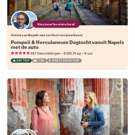
Kies jouw favoriete local
Geniet van Napels met een host van jouw keuze
Pompeii & Herculaneum Dagtocht vanuit Napels
met de auto
•
•
667 beoordelingen
€295.74
pp
8 uur
DAY TRIP
CAR
DIRECT BEVESTIGD