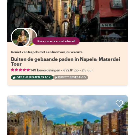
Kies jouw favoriete local
Geniet van Napels met een host van jouw keuze
Buiten de gebaande paden in Napels: Materdei
Tour
•
•
143 beoordelingen
€72.61
pp
2.5 uur
OFF THE BEATEN TRACK
DIRECT BEVESTIGD