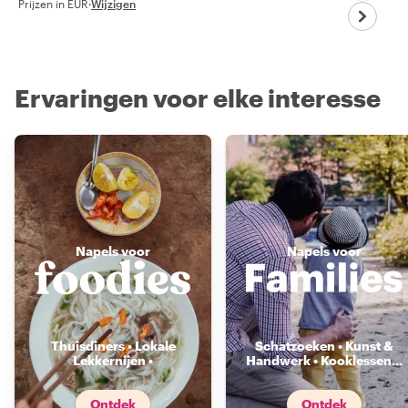
Prijzen in EUR
·
Wijzigen
Ervaringen voor elke interesse
Napels voor
Napels voor
Thuisdiners • Lokale
Schatzoeken • Kunst &
Lekkernijen •
Handwerk • Kooklessen
...
Voedselmarkten
...
Ontdek
Ontdek