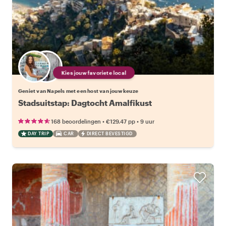
Kies jouw favoriete local
Geniet van Napels met een host van jouw keuze
Stadsuitstap: Dagtocht Amalfikust
•
•
168 beoordelingen
€129.47
pp
9 uur
DAY TRIP
CAR
DIRECT BEVESTIGD