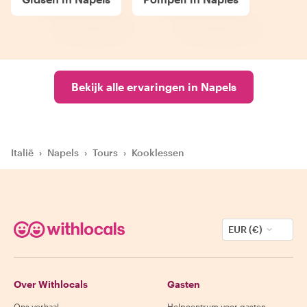
Bekijk alle ervaringen in Napels
Italië
›
Napels
›
Tours
›
Kooklessen
EUR (€)
Over Withlocals
Gasten
Ons verhaal
Helpcentrum voor gasten