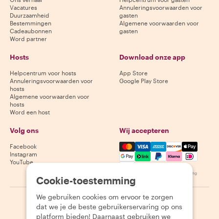
Vacatures
Annuleringsvoorwaarden voor
Duurzaamheid
gasten
Bestemmingen
Algemene voorwaarden voor
Cadeaubonnen
gasten
Word partner
Hosts
Download onze app
Helpcentrum voor hosts
App Store
Annuleringsvoorwaarden voor
Google Play Store
hosts
Algemene voorwaarden voor
hosts
Word een host
Volg ons
Wij accepteren
Mastercard, Visa, Amex, Di
Facebook
Instagram
YouTube
Beschikbaarheid varieert per bestemming
Cookie-toestemming
We gebruiken cookies om ervoor te zorgen
©
2026
Withlocals.com
|
Privacybeleid
|
Cookies
|
Sitemap
dat we je de beste gebruikerservaring op ons
platform bieden! Daarnaast gebruiken we