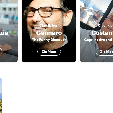
Ciao
Ik ben
Ciao
Ik 
zia
Gennaro
Costan
The Funny Discover
Zie Meer
Zie Me