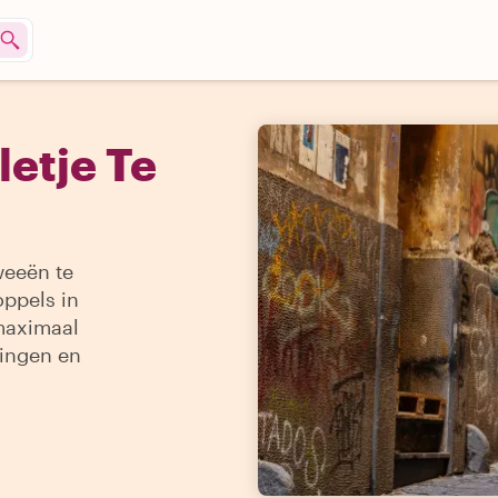
letje Te
weeën te
oppels in
 maximaal
ringen en