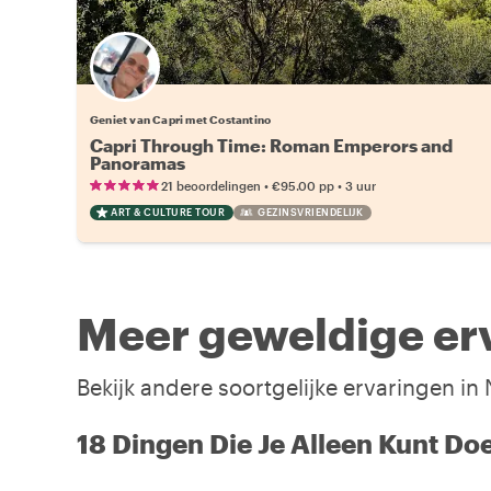
Geniet van Capri met Costantino
Capri Through Time: Roman Emperors and
Panoramas
•
•
21 beoordelingen
€95.00
pp
3 uur
ART & CULTURE TOUR
GEZINSVRIENDELIJK
Meer geweldige erv
Bekijk andere soortgelijke ervaringen in
18 Dingen Die Je Alleen Kunt Do