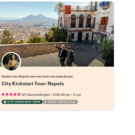
Kies jouw favoriete local
Geniet van Napels met een host van jouw keuze
City Kickstart Tour: Napels
•
•
121 beoordelingen
€58.49
pp
2 uur
CITY HIGHLIGHT TOUR
DIRECT BEVESTIGD