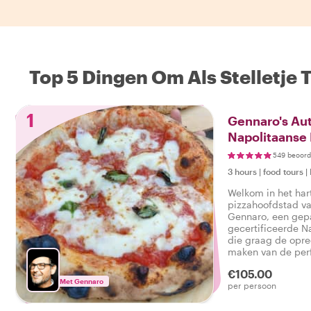
Top 5 Dingen Om Als Stelletje 
1
Gennaro's Au
Napolitaanse 
549 beoord
3 hours
|
food tours
|
Welkom in het har
pizzahoofdstad va
Gennaro, een gep
gecertificeerde N
die graag de opr
maken van de per
traditionele Napol
€105.00
delen. Laten we 
Met Gennaro
per persoon
smaakvolle reis b