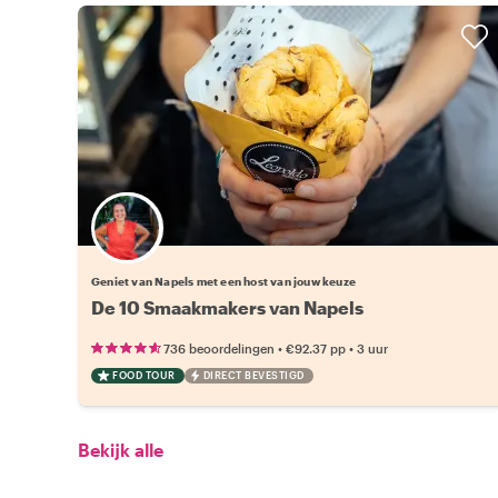
Kies jouw favoriete local
Geniet van Napels met een host van jouw keuze
De 10 Smaakmakers van Napels
•
•
736 beoordelingen
€92.37
pp
3 uur
FOOD TOUR
DIRECT BEVESTIGD
Bekijk alle