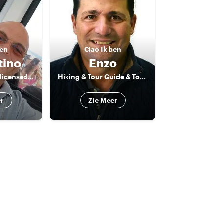
ben
Ciao
Ik ben
tino
Enzo
Capri native and licensed tour guide
Hiking & Tour Guide & Tour Leader
er
Zie Meer