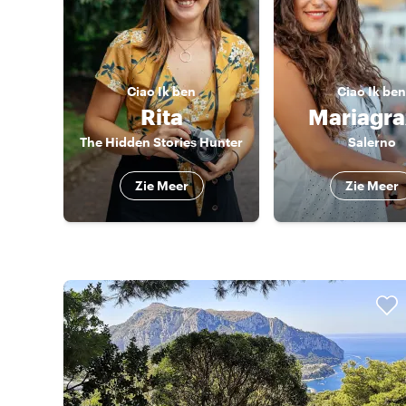
Ciao
Ik ben
Ciao
Ik ben
Rita
Mariagra
The Hidden Stories Hunter
Salerno
Zie Meer
Zie Meer