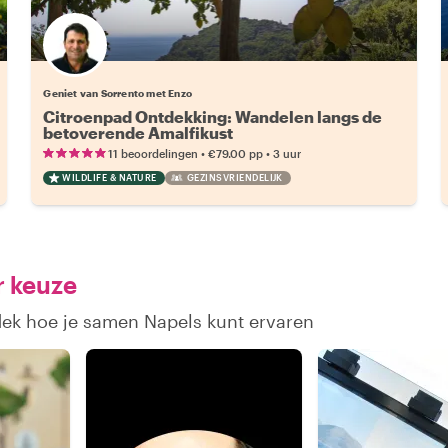
Geniet van Sorrento met Enzo
Citroenpad Ontdekking: Wandelen langs de
betoverende Amalfikust
•
•
11 beoordelingen
€79.00
pp
3 uur
WILDLIFE & NATURE
GEZINSVRIENDELIJK
r keuze
dek hoe je samen Napels kunt ervaren