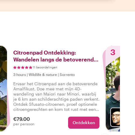
3
Citroenpad Ontdekking:
Wandelen langs de betoverende
Amalfikust
11 beoordelingen
3 hours
|
Wildlife & nature
|
Sorrento
Ervaar het Citroenpad aan de betoverende
Amalfikust. Doe mee met mijn 4D-
wandeling van Maiori naar Minori, waarbij
je 6 km aan schilderachtige paden verkent.
Ontdek Sfusato-citroenen, proef optionele
citroengerechten en kom tot rust met een
duik aan zee in Minori of Maiori. Pak je
€79.00
spullen voor een verfrissend avontuur!
Ontdekken
Met G
per persoon