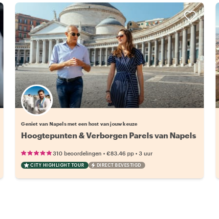
Kies jouw favoriete local
Geniet van Napels met een host van jouw keuze
Hoogtepunten & Verborgen Parels van Napels
•
•
310 beoordelingen
€83.46
pp
3 uur
CITY HIGHLIGHT TOUR
DIRECT BEVESTIGD