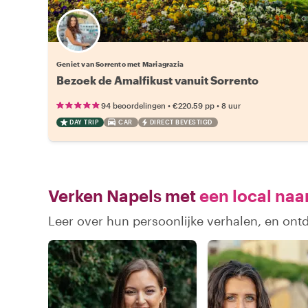
Geniet van Sorrento met Mariagrazia
Bezoek de Amalfikust vanuit Sorrento
•
•
94 beoordelingen
€220.59
pp
8 uur
DAY TRIP
CAR
DIRECT BEVESTIGD
Verken Napels met
een local naa
Leer over hun persoonlijke verhalen, en ont