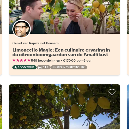
Geniet van Napels met Gennaro
Limoncello Magie: Een culinaire ervaring in
de citroenboomgaarden van de Amalfikust
•
•
549 beoordelingen
€170.00
pp
6 uur
FOOD TOUR
CAR
GEZINSVRIENDELIJK