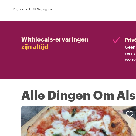
Prijzen in EUR
·
Wijzigen
Withlocals-ervaringen
Priv
zijn altijd
Geen 
reis 
wens
Alle Dingen Om Als 