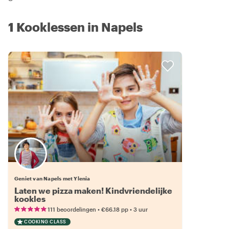
1 Kooklessen in Napels
Geniet van Napels met Ylenia
Laten we pizza maken! Kindvriendelijke
kookles
•
•
111 beoordelingen
€66.18
pp
3 uur
COOKING CLASS