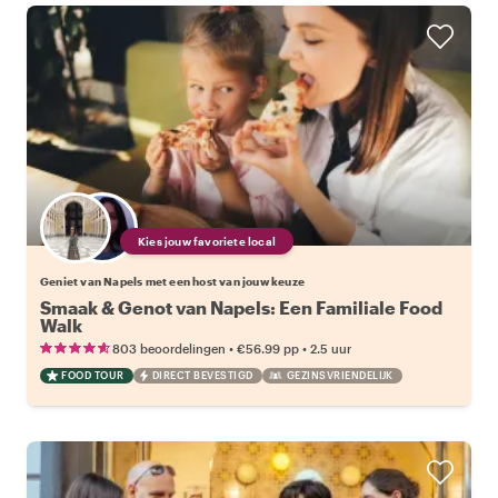
Kies jouw favoriete local
Geniet van Napels met een host van jouw keuze
Smaak & Genot van Napels: Een Familiale Food
Walk
•
•
803 beoordelingen
€56.99
pp
2.5 uur
FOOD TOUR
DIRECT BEVESTIGD
GEZINSVRIENDELIJK