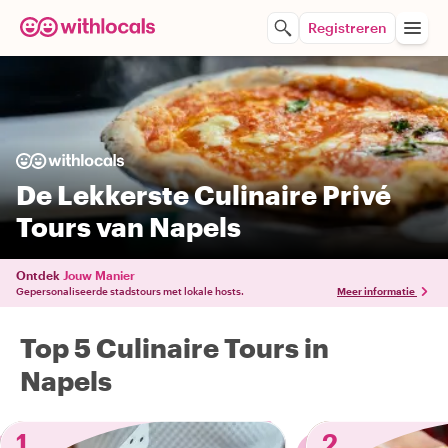
Registreren
De Lekkerste Culinaire Privé
Tours van Napels
Ontdek
Jouw Manier
Gepersonaliseerde stadstours met lokale hosts.
Meer informatie
Top 5 Culinaire Tours in
Napels
1
2