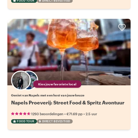
FOOD TOUR
DIRECT BEVESTIGD
Kies jouw favoriete local
Geniet van Napels met een host van jouw keuze
Napels Proeverij: Street Food & Spritz Avontuur
•
•
1293 beoordelingen
€71.69
pp
2.5 uur
FOOD TOUR
DIRECT BEVESTIGD