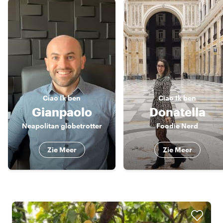
Ciao
Ik ben
Ciao
Ik ben
Gianpaolo
Donatella
Neapolitan globetrotter
Foodie Nerd
Zie Meer
Zie Meer