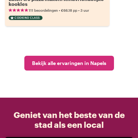
kookles
•
•
111 beoordelingen
€66.18
pp
3 uur
COOKING CLASS
Bekijk alle ervaringen in Napels
Geniet van het beste van de
stad als een local