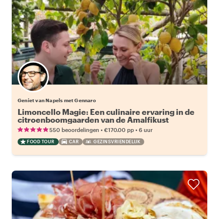
Geniet van Napels met Gennaro
Limoncello Magie: Een culinaire ervaring in de
citroenboomgaarden van de Amalfikust
•
•
550 beoordelingen
€170.00
pp
6 uur
FOOD TOUR
CAR
GEZINSVRIENDELIJK