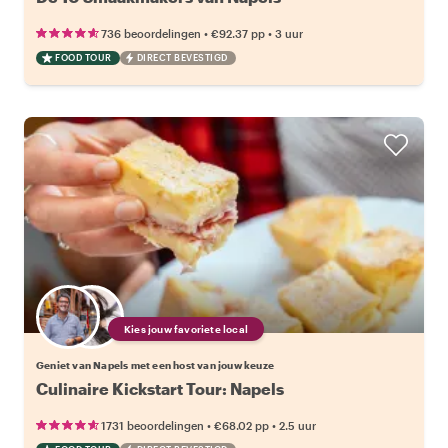
•
•
736 beoordelingen
€92.37
pp
3 uur
FOOD TOUR
DIRECT BEVESTIGD
Kies jouw favoriete local
Geniet van Napels met een host van jouw keuze
Culinaire Kickstart Tour: Napels
•
•
1731 beoordelingen
€68.02
pp
2.5 uur