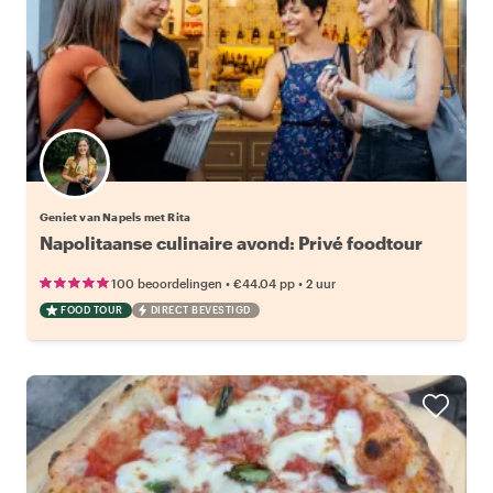
Geniet van Napels met Rita
Napolitaanse culinaire avond: Privé foodtour
•
•
100 beoordelingen
€44.04
pp
2 uur
FOOD TOUR
DIRECT BEVESTIGD