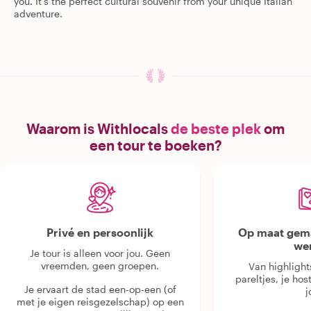
you. It's the perfect cultural souvenir from your unique Italian
adventure.
Waarom is Withlocals
de beste plek
om
een tour te boeken?
Privé en persoonlijk
Op maat gema
we
Je tour is alleen voor jou. Geen
vreemden, geen groepen.
Van highlight
pareltjes, je hos
Je ervaart de stad een-op-een (of
j
met je eigen reisgezelschap) op een