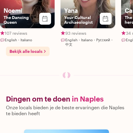
Noemi
Yana
Ca
The Dancing
Your Cultural
The
Queen
Archaeologist
her
insi
107 reviews
93 reviews
34 
English・Italiano
English・Italiano・Русский・
Eng
中文
Bekijk alle locals
Dingen om te doen
in Naples
Onze locals bieden je de beste ervaringen die Naples
te bieden heeft