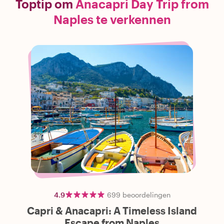
Toptip om
Anacapri Day Trip from
Naples te verkennen
4.9
699
beoordelingen
Capri & Anacapri: A Timeless Island
Escape from Naples