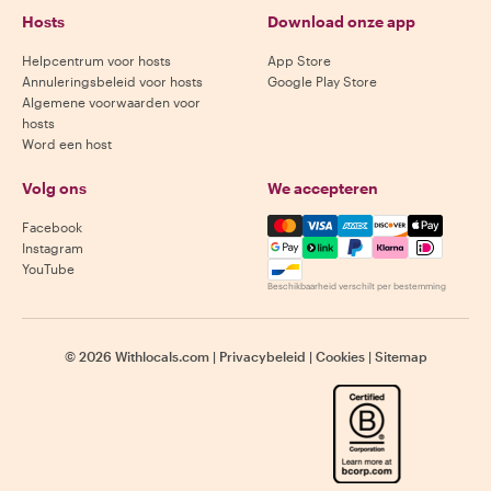
Hosts
Download onze app
Helpcentrum voor hosts
App Store
Annuleringsbeleid voor hosts
Google Play Store
Algemene voorwaarden voor
hosts
Word een host
Volg ons
We accepteren
Mastercard, Visa, Amex, Di
Facebook
Instagram
YouTube
Beschikbaarheid verschilt per bestemming
©
2026
Withlocals.com
|
Privacybeleid
|
Cookies
|
Sitemap