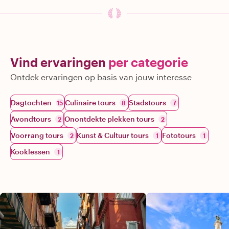
Vind ervaringen
per categorie
Ontdek ervaringen op basis van jouw interesse
Dagtochten
Culinaire tours
Stadstours
15
8
7
Avondtours
Onontdekte plekken tours
2
2
Voorrang tours
Kunst & Cultuur tours
Fototours
2
1
1
Kooklessen
1