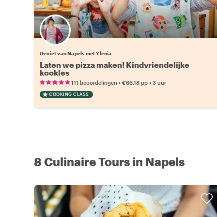
Geniet van Napels met Ylenia
Laten we pizza maken! Kindvriendelijke
kookles
•
•
111 beoordelingen
€66.18
pp
3 uur
COOKING CLASS
8 Culinaire Tours in Napels