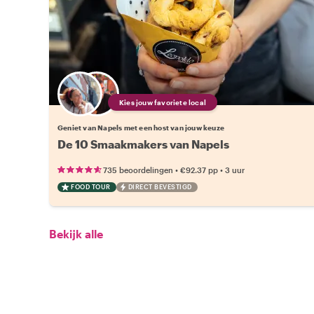
Kies jouw favoriete local
Geniet van Napels met een host van jouw keuze
De 10 Smaakmakers van Napels
•
•
735 beoordelingen
€92.37
pp
3 uur
FOOD TOUR
DIRECT BEVESTIGD
Bekijk alle