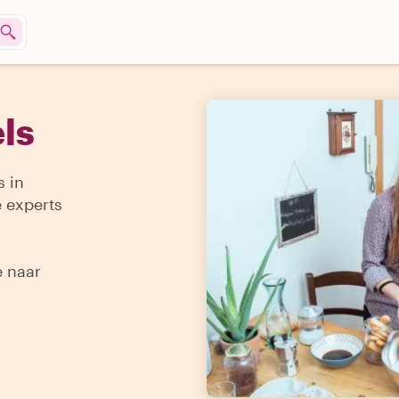
ls
s in
e experts
e naar