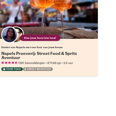
Kies jouw favoriete local
Geniet van Napels met een host van jouw keuze
Napels Proeverij: Street Food & Spritz
Avontuur
•
•
1291 beoordelingen
€71.69
pp
2.5 uur
FOOD TOUR
DIRECT BEVESTIGD