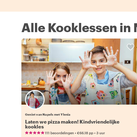
Alle Kooklessen in
Geniet van Napels met Ylenia
Laten we pizza maken! Kindvriendelijke
kookles
•
•
111 beoordelingen
€66.18
pp
3 uur