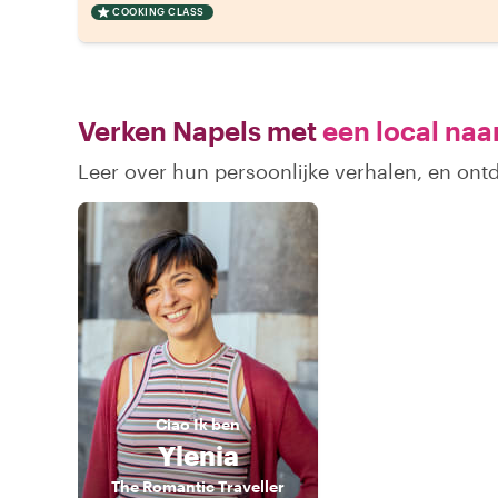
COOKING CLASS
Verken Napels met
een local naa
Leer over hun persoonlijke verhalen, en ont
Ciao
Ik ben
Ylenia
The Romantic Traveller