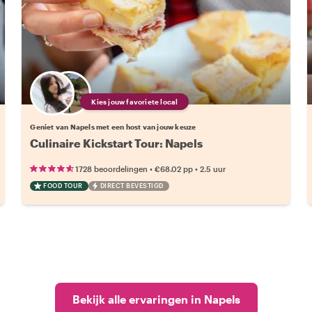
Kies jouw favoriete local
Geniet van Napels met een host van jouw keuze
Culinaire Kickstart Tour: Napels
•
•
1728 beoordelingen
€68.02
pp
2.5 uur
FOOD TOUR
DIRECT BEVESTIGD
Bekijk alle ervaringen in Napels