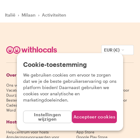
Italië
›
Milaan
›
Activiteiten
EUR (€)
Cookie-toestemming
Over Withlocals
We gebruiken cookies om ervoor te zorgen
Gasten
dat we je de beste gebruikerservaring op ons
Ons verhaal
Helpcentrum voor gasten
platform bieden! Daarnaast gebruiken we
Vacatures
Annuleringsvoorwaarden voor
cookies voor analytische en
Duurzaamheid
gasten
marketingdoeleinden.
Bestemmingen
Algemene voorwaarden voor
Cadeaubonnen
gasten
Word partner
Instellingen
Accepteer cookies
wijzigen
Hosts
Download onze app
Helpcentrum voor hosts
App Store
Annuleringsvoorwaarden voor
Google Play Store