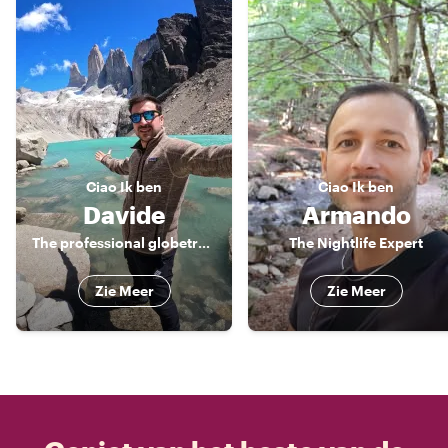
Ciao
Ik ben
Ciao
Ik ben
Davide
Armando
The professional globetrotter
The Nightlife Expert
Zie Meer
Zie Meer