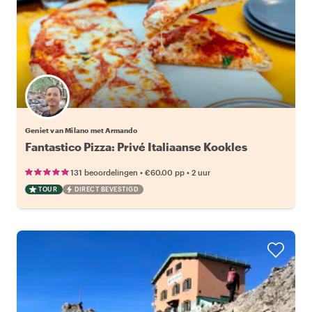
Geniet van Milano met Armando
Fantastico Pizza: Privé Italiaanse Kookles
•
•
131 beoordelingen
€60.00
pp
2 uur
TOUR
DIRECT BEVESTIGD