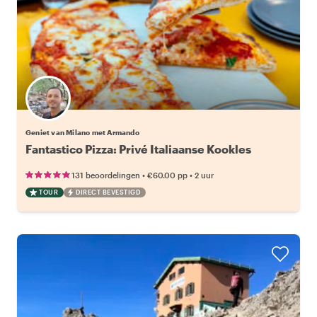
Geniet van Milano met Armando
Fantastico Pizza: Privé Italiaanse Kookles
•
•
131 beoordelingen
€60.00
pp
2 uur
TOUR
DIRECT BEVESTIGD