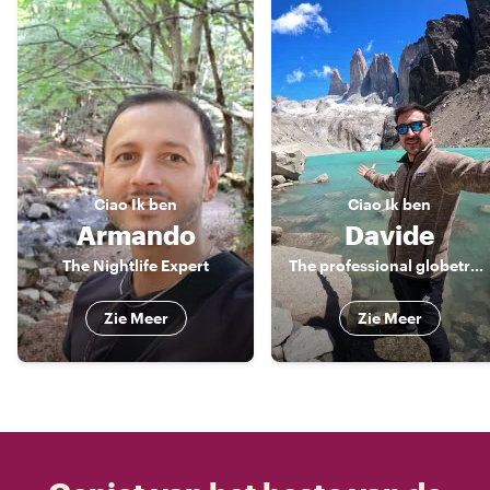
Ciao
Ik ben
Ciao
Ik ben
Armando
Davide
The Nightlife Expert
The professional globetrotter
Zie Meer
Zie Meer