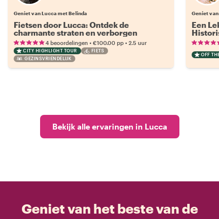
Geniet van Lucca met Belinda
Geniet van
Fietsen door Lucca: Ontdek de
Een Lek
charmante straten en verborgen
Histor
pareltjes van de stad
•
•
4 beoordelingen
€100.00
pp
2.5 uur
CITY HIGHLIGHT TOUR
FIETS
OFF TH
GEZINSVRIENDELIJK
Bekijk alle ervaringen in Lucca
Geniet van het beste van de