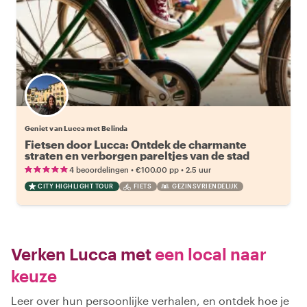
Geniet van Lucca met Belinda
Fietsen door Lucca: Ontdek de charmante
straten en verborgen pareltjes van de stad
•
•
4 beoordelingen
€100.00
pp
2.5 uur
CITY HIGHLIGHT TOUR
FIETS
GEZINSVRIENDELIJK
Verken Lucca met
een local naar
keuze
Leer over hun persoonlijke verhalen, en ontdek hoe je