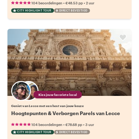
•
•
104 beoordelingen
€48.53
pp
2 uur
CITY HIGHLIGHT TOUR
DIRECT BEVESTIGD
Kies jouw favoriete local
Geniet van Lecce met een host van jouw keuze
Hoogtepunten & Verborgen Parels van Lecce
•
•
104 beoordelingen
€78.68
pp
3 uur
CITY HIGHLIGHT TOUR
DIRECT BEVESTIGD