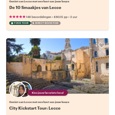
Geniet van Lecce met een host van jouw keuze
De 10 Smaakjes van Lecce
•
•
148 beoordelingen
€80.15
pp
3 uur
FOOD TOUR
DIRECT BEVESTIGD
Kies jouw favoriete local
Geniet van Lecce met een host van jouw keuze
City Kickstart Tour: Lecce