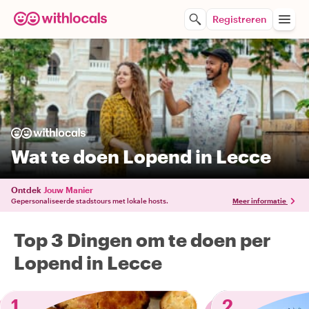
Registreren
Wat te doen Lopend in Lecce
Ontdek
Jouw Manier
Gepersonaliseerde stadstours met lokale hosts.
Meer informatie
Top 3 Dingen om te doen per
Lopend in Lecce
1
2