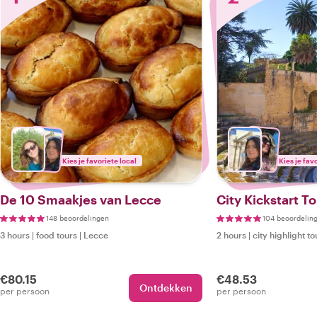
Kies je favoriete local
Kies je fav
De 10 Smaakjes van Lecce
City Kickstart T
148 beoordelingen
104 beoordelin
3 hours
|
food tours
|
Lecce
2 hours
|
city highlight to
€80.15
€48.53
Ontdekken
per persoon
per persoon