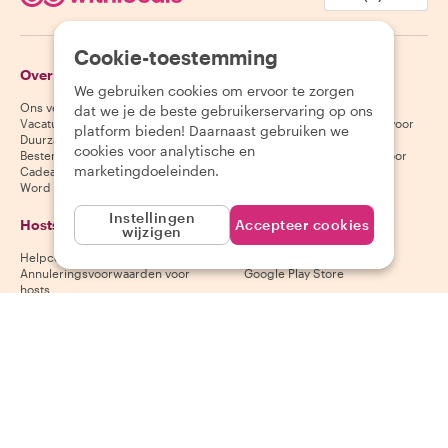
Cookie-toestemming
Over Withlocals
Gasten
We gebruiken cookies om ervoor te zorgen
Ons verhaal
Helpcentrum voor gasten
dat we je de beste gebruikerservaring op ons
Vacatures
Annuleringsvoorwaarden voor
platform bieden! Daarnaast gebruiken we
Duurzaamheid
gasten
cookies voor analytische en
Bestemmingen
Algemene voorwaarden voor
marketingdoeleinden.
Cadeaubonnen
gasten
Word partner
Instellingen
Hosts
Download onze app
Accepteer cookies
wijzigen
Helpcentrum voor hosts
App Store
Annuleringsvoorwaarden voor
Google Play Store
hosts
Algemene voorwaarden voor
hosts
Word een host
Volg ons
Wij accepteren
Mastercard, Visa, Amex, Di
Facebook
Instagram
YouTube