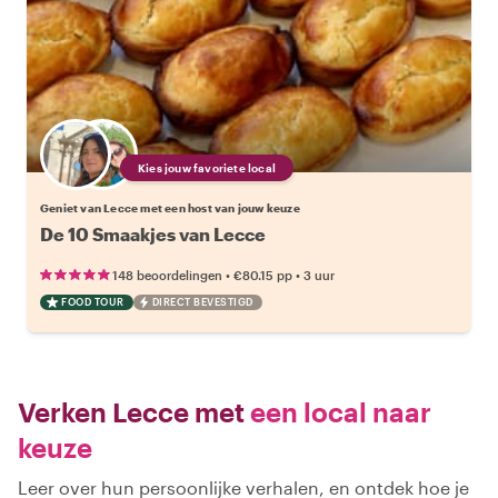
Kies jouw favoriete local
Geniet van Lecce met een host van jouw keuze
De 10 Smaakjes van Lecce
•
•
148 beoordelingen
€80.15
pp
3 uur
FOOD TOUR
DIRECT BEVESTIGD
Verken Lecce met
een local naar
keuze
Leer over hun persoonlijke verhalen, en ontdek hoe je