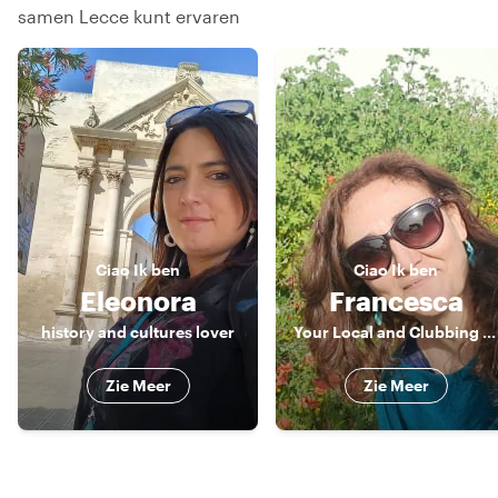
samen Lecce kunt ervaren
Ciao
Ik ben
Ciao
Ik ben
Eleonora
Francesca
history and cultures lover
Your Local and Clubbing Expert
Zie Meer
Zie Meer