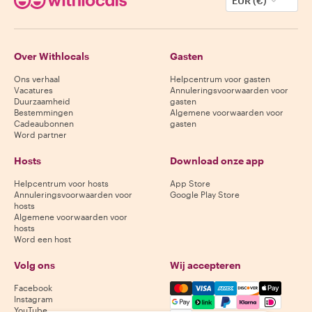
EUR (€)
Over Withlocals
Gasten
Ons verhaal
Helpcentrum voor gasten
Vacatures
Annuleringsvoorwaarden voor
Duurzaamheid
gasten
Bestemmingen
Algemene voorwaarden voor
Cadeaubonnen
gasten
Word partner
Hosts
Download onze app
Helpcentrum voor hosts
App Store
Annuleringsvoorwaarden voor
Google Play Store
hosts
Algemene voorwaarden voor
hosts
Word een host
Volg ons
Wij accepteren
Mastercard, Visa, Amex, Di
Facebook
Instagram
YouTube