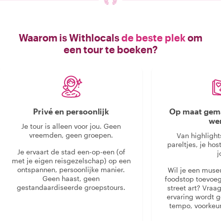
Waarom is Withlocals
de beste plek
om
een tour te boeken?
Privé en persoonlijk
Op maat gema
we
Je tour is alleen voor jou. Geen
vreemden, geen groepen.
Van highlight
pareltjes, je hos
Je ervaart de stad een-op-een (of
j
met je eigen reisgezelschap) op een
ontspannen, persoonlijke manier.
Wil je een muse
Geen haast, geen
foodstop toevoeg
gestandaardiseerde groepstours.
street art? Vraa
ervaring wordt 
tempo, voorkeur