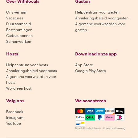
Over Withlocals
Gasten
Ons verhaal
Helpcentrum voor gasten
Vacatures
Annuleringsbeleid voor gasten
Duurzaamheid
Algemene voorwaarden voor
Bestemmingen
gasten
Cadeaubonnen
Samenwerken
Hosts
Download onze app
Helpcentrum voor hosts
App Store
Annuleringsbeleid voor hosts
Google Play Store
Algemene voorwaarden voor
hosts
Word een host
Volg ons
We accepteren
Mastercard, Visa, Amex, Di
Facebook
Instagram
YouTube
Beschikbaarheid verschilt per bestemming