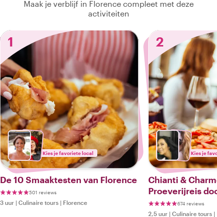
Maak je verblijf in Florence compleet met deze
activiteiten
1
2
Kies je favoriete local
Kies je fav
De 10 Smaaktesten van Florence
Chianti & Charm
Proeverijreis do
501 reviews
3 uur
|
Culinaire tours
|
Florence
674 reviews
2,5 uur
|
Culinaire tours
|