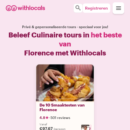
Registreren
Privé & gepersonaliseerde tours - speciaal voor jou!
Beleef Culinaire tours in
het beste
van
Florence met Withlocals
De 10 Smaaktesten van
Florence
4.8
·
501 reviews
Vanaf
€97.67
+
12
/persoon