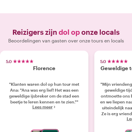
Reizigers zijn
dol op
onze locals
Beoordelingen van gasten over onze tours en locals
5.0
5.0
Florence
Geweldige t
"Klanten waren dol op hun tour met
"Mijn vrienden
Ana: "Ana was erg lief! Het was een
geweldige tij
geweldige ijsbreker om de stad een
ontmoette ons b
beetje te leren kennen en te zien.""
en we liepen na
Lees meer
uiteindelijk na
Ze is erg vrien
Le
dat iedereen h
Iedereen in o
haar. Ze heef