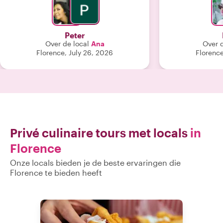
cultuur van Flo
we hebben vee
één vegetariër
Peter
zorgde ervoor d
Over de local
Ana
Over d
gemak voelde; 
Florence, July 26, 2026
Florence
waren bovendi
Privé culinaire tours met locals
in
Florence
Onze locals bieden je de beste ervaringen die
Florence te bieden heeft