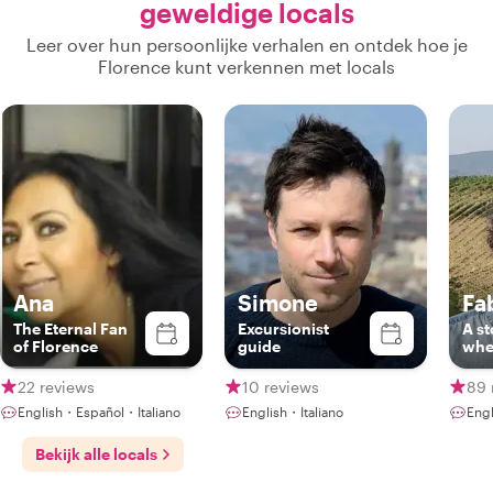
geweldige locals
Leer over hun persoonlijke verhalen en ontdek hoe je
Florence kunt verkennen met locals
Ana
Simone
Fa
The Eternal Fan
Excursionist
A st
of Florence
guide
whe
22 reviews
10 reviews
89 
English・Español・Italiano
English・Italiano
Engl
Bekijk alle locals