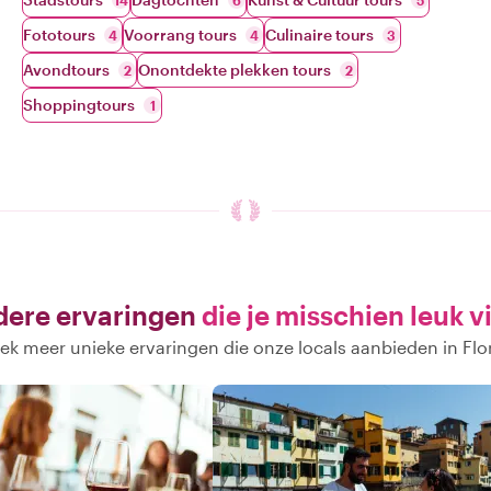
14
6
5
Fototours
Voorrang tours
Culinaire tours
4
4
3
Avondtours
Onontdekte plekken tours
2
2
Shoppingtours
1
ere ervaringen
die je misschien leuk v
k meer unieke ervaringen die onze locals aanbieden in Fl