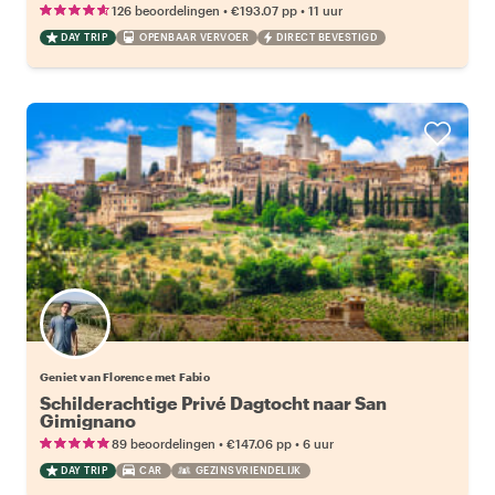
•
•
126 beoordelingen
€193.07
pp
11 uur
DAY TRIP
OPENBAAR VERVOER
DIRECT BEVESTIGD
Geniet van Florence met Fabio
Schilderachtige Privé Dagtocht naar San
Gimignano
•
•
89 beoordelingen
€147.06
pp
6 uur
DAY TRIP
CAR
GEZINSVRIENDELIJK