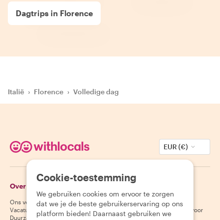
Dagtrips in Florence
Italië
›
Florence
›
Volledige dag
EUR (€)
Cookie-toestemming
Over Withlocals
Gasten
We gebruiken cookies om ervoor te zorgen
Ons verhaal
Helpcentrum voor gasten
dat we je de beste gebruikerservaring op ons
Vacatures
Annuleringsvoorwaarden voor
platform bieden! Daarnaast gebruiken we
Duurzaamheid
gasten