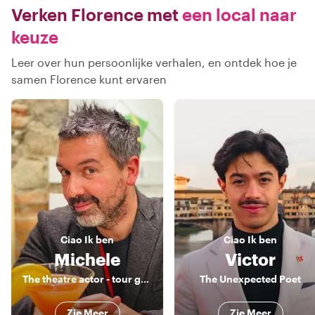
Verken Florence met
een local naar
keuze
Leer over hun persoonlijke verhalen, en ontdek hoe je
samen Florence kunt ervaren
Ciao
Ik ben
Ciao
Ik ben
Michele
Victor
The theatre actor - tour guide!
The Unexpected Poet
Zie Meer
Zie Meer