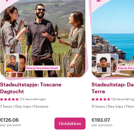
Kies je favoriete local
Kies je fav
Stadsuitstapje: Toscane
Stadsuitstap: D
Dagtocht
Terre
213 beoordelingen
126 beoordelin
7 hours
|
Day trips
|
Florence
11 hours
|
Day trips
|
Flor
€126.06
€193.07
Ontdekken
per persoon
per persoon